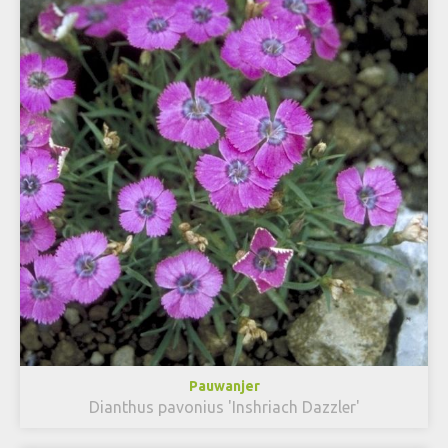
Pauwanjer
Dianthus pavonius 'Inshriach Dazzler'