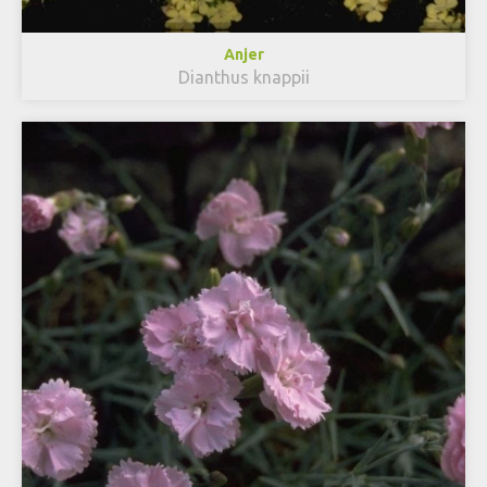
Anjer
Dianthus knappii