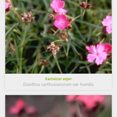
Kartuizer anjer
Dianthus carthusianorum var. humilis