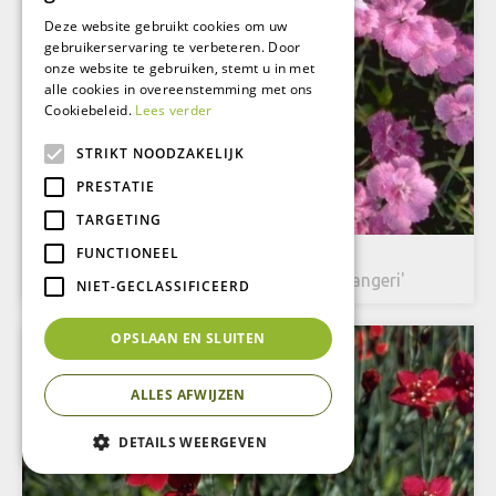
Deze website gebruikt cookies om uw
gebruikerservaring te verbeteren. Door
onze website te gebruiken, stemt u in met
alle cookies in overeenstemming met ons
Cookiebeleid.
Lees verder
STRIKT NOODZAKELIJK
PRESTATIE
TARGETING
FUNCTIONEEL
Rotsanjer
Dianthus gratianopolitanus 'Eydangeri'
NIET-GECLASSIFICEERD
OPSLAAN EN SLUITEN
ALLES AFWIJZEN
DETAILS WEERGEVEN