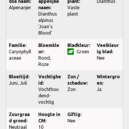
dse naam:
appelijke
plant:
Dianthus
Alpenanjer
naam:
Vaste
Dianthus
plant
alpinus
'Joan's
Blood'
Familie:
Bloemkle
Bladkleur:
Veelkleur
Caryophyll
ur:
Groen
ig blad:
aceae
Rood,
Nee
Roze
Bloeitijd:
Vochtighe
Zon /
Wintergro
Juni, Juli
id:
schaduw:
en:
Vochthou
Zon
Ja
dend-
vochtig
Zuurgraa
Hoogte in
Giftig:
d grond:
CM:
Nee
Neutraal
10