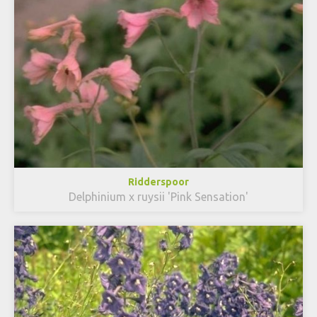
Ridderspoor
Delphinium x ruysii 'Pink Sensation'