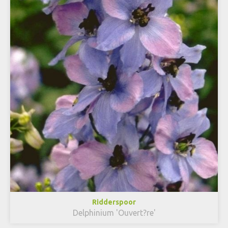
Ridderspoor
Delphinium 'Ouvert?re'