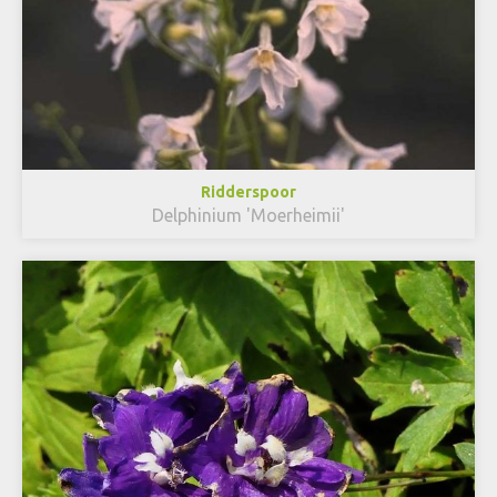
Ridderspoor
Delphinium 'Moerheimii'