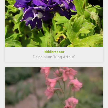
Ridderspoor
Delphinium 'King Arthur'