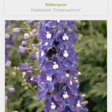
Ridderspoor
Delphinium 'Finsteraarhorn'