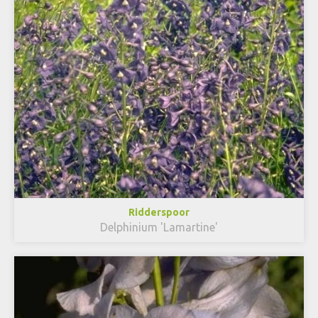
Ridderspoor
Delphinium 'Lamartine'