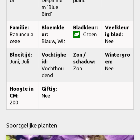
or
Delphiniu
plant
m 'Blue
Bird'
Familie:
Bloemkle
Bladkleur:
Veelkleur
Ranuncula
ur:
Groen
ig blad:
ceae
Blauw, Wit
Nee
Bloeitijd:
Vochtighe
Zon /
Wintergro
Juni, Juli
id:
schaduw:
en:
Vochthou
Zon
Nee
dend
Hoogte in
Giftig:
CM:
Nee
200
Soortgelijke planten