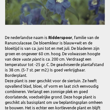
De nederlandse naam is
Ridderspoor
, familie van de
Ranunculaceae. De bloemkleur is blauw+wit en de
bloeitijd is van ca. juni tot en met juli. De bladeren zijn
groen en ongeveer 60 cm. hoog. De volwassen hoogte
van deze
vaste plant
is ca. 200 cm. Verdraagt een
temperatuur tot -25 gr. C. De geadviseerde plantafstand
is 38 cm. (5-7 st. per m2.) Is goed verkrijgbaar.
Borderplant.
Deze plant is zeer geschikt voor de siertuin. Ze heeft
opvallend blad, bloei, of vorm en laat zich eenvoudig
combineren. Verlangt een zonnige plek en goed
doorlatende, voedselrijke grond. Deze hoge plant is
geschikt als basisplant om uw beplantingsplan omheen
te bouwen. Het is echter een kortlevende plant en blijft