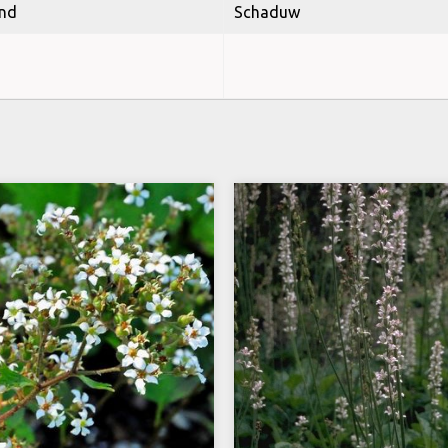
nd
Schaduw