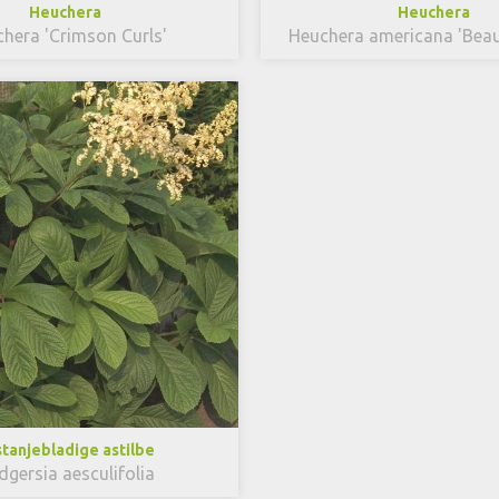
Heuchera
Heuchera
hera 'Crimson Curls'
Heuchera americana 'Beau
tanjebladige astilbe
gersia aesculifolia