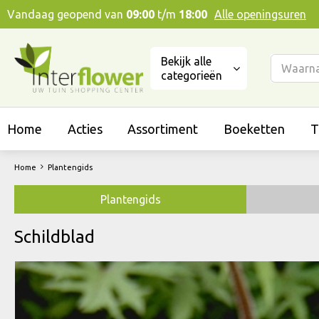
Ga
Vandaag geopend van
09:00
t/m
18:00
Alle openingsuren
naar
content
Bekijk alle
categorieën
Home
Acties
Assortiment
Boeketten
T
Home
Plantengids
Plantengids
Schildblad