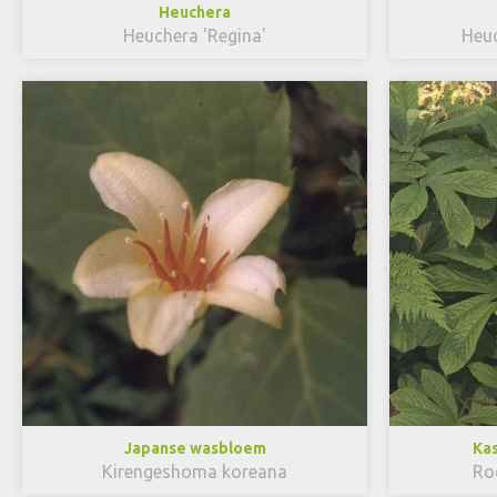
Heuchera
Heuchera 'Regina'
Heuc
Japanse wasbloem
Kas
Kirengeshoma koreana
Rod