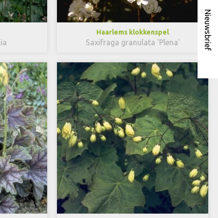
Nieuwsbrief
Haarlems klokkenspel
ia
Saxifraga granulata 'Plena'