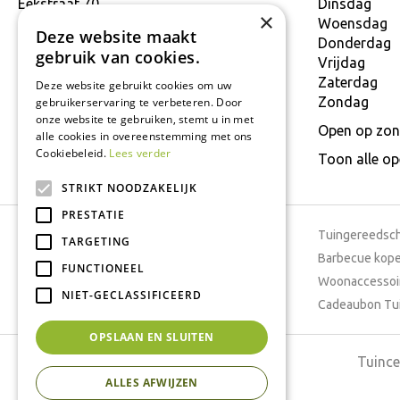
Eekstraat 70
Dinsdag
×
9160 Lokeren
Woensdag
Deze website maakt
T.
+32 934 806 03
Donderdag
gebruik van cookies.
E.
info@interflower.be
Vrijdag
Zaterdag
Deze website gebruikt cookies om uw
Zondag
gebruikerservaring te verbeteren. Door
onze website te gebruiken, stemt u in met
Open op zon
alle cookies in overeenstemming met ons
Cookiebeleid.
Lees verder
Toon alle o
STRIKT NOODZAKELIJK
PRESTATIE
Tuincentrum
Tuingereedsc
TARGETING
Dierenwinkel
Barbecue kop
FUNCTIONEEL
Tuinplanten
Woonaccessoi
NIET-GECLASSIFICEERD
Cafetaria
Cadeaubon Tu
OPSLAAN EN SLUITEN
Tuince
ALLES AFWIJZEN