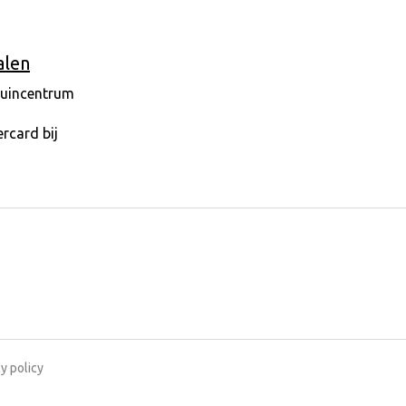
alen
y policy