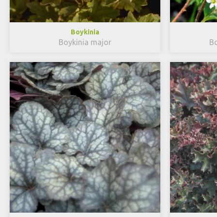
Boykinia
Boykinia major
Bo