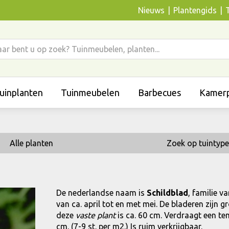
Nieuws
Plantengids
uinplanten
Tuinmeubelen
Barbecues
Kamerp
Alle planten
Zoek op tuintype
De nederlandse naam is
Schildblad
, familie v
van ca. april tot en met mei. De bladeren zijn
deze
vaste plant
is ca. 60 cm. Verdraagt een te
cm. (7-9 st. per m2.) Is ruim verkrijgbaar.