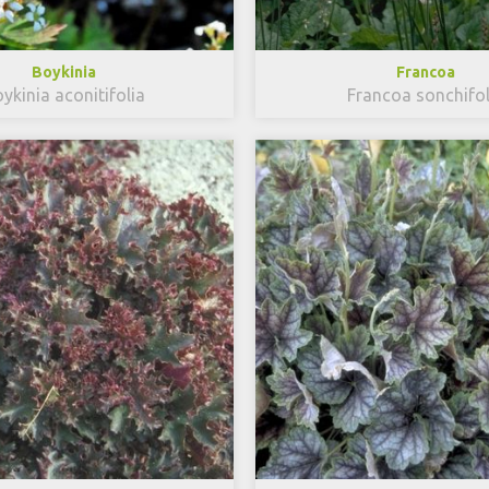
Boykinia
Francoa
ykinia aconitifolia
Francoa sonchifol