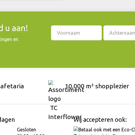
 u aan!
dingen en
cafetaria
10.000 m² shopplezier
dagen
Wij accepteren ook:
Gesloten