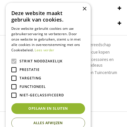
×
Wij accepteren ook:
Deze website maakt
gebruik van cookies.
Schrijf een recensie
Deze website gebruikt cookies om uw
gebruikerservaring te verbeteren. Door
onze website te gebruiken, stemt u in met
alle cookies in overeenstemming met ons
Tuincentrum
Tuingereedschap
Cookiebeleid.
Lees verder
Dierenwinkel
Barbecue kopen
Tuinplanten
Woonaccessoires en
STRIKT NOODZAKELIJK
cadeaus
Cafetaria
PRESTATIE
Cadeaubon Tuincentrum
TARGETING
Kamerplanten
FUNCTIONEEL
Moestuin
Boeketten
NIET-GECLASSIFICEERD
Vijver
OPSLAAN EN SLUITEN
Tuincentrum Interflower
ALLES AFWIJZEN
Green Solutions