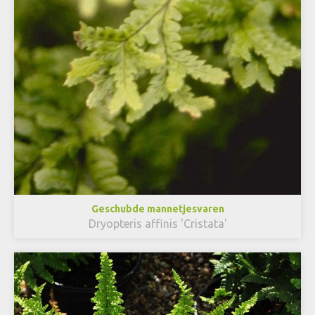
Geschubde mannetjesvaren
Dryopteris affinis 'Cristata'