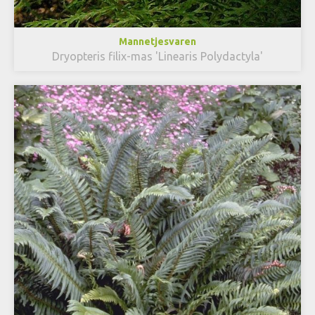
Mannetjesvaren
Dryopteris filix-mas 'Linearis Polydactyla'