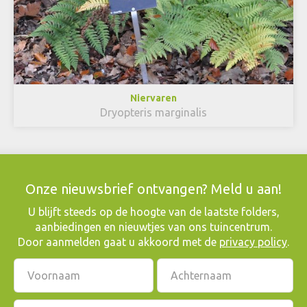
Niervaren
Dryopteris marginalis
Onze nieuwsbrief ontvangen? Meld u aan!
​U blijft steeds op de hoogte van de laatste folders,
aanbiedingen en nieuwtjes van ons tuincentrum.
Door aanmelden gaat u akkoord met de
privacy policy
.