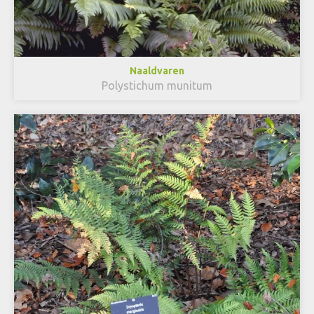
Naaldvaren
Polystichum munitum