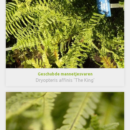
Geschubde mannetjesvaren
Dryopteris affinis 'The King'