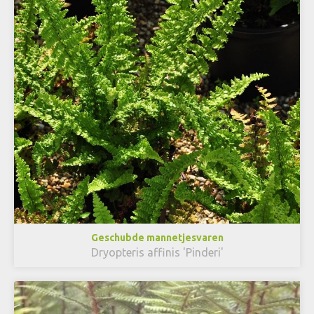
Geschubde mannetjesvaren
Dryopteris affinis 'Pinderi'