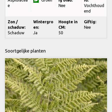
e
Nee
Vochthoud
end
Zon /
Wintergro
Hoogte in
Giftig:
schaduw:
en:
CM:
Nee
Schaduw
Ja
50
Soortgelijke planten