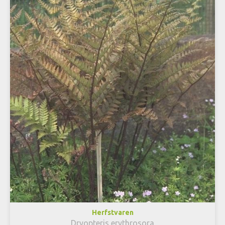
Herfstvaren
Dryopteris erythrosora