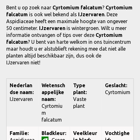
Bent u op zoek naar
Cyrtomium falcatum
?
Cyrtomium
falcatum
is ook wel bekend als
IJzervaren
. Deze
Aspidiaceae heeft een maximale hoogte van ongeveer
50 centimeter.
IJzervaren
is wintergroen. Wilt u meer
informatie ontvangen of tips over deze
Cyrtomium
falcatum
? U bent van harte welkom in ons tuincentrum
maar houdt u er alstublieft rekening mee dat niet alle
planten altijd beschikbaar zijn, dus ook de
IJzervaren niet!
Nederlan
Wetensch
Type
Geslacht:
dse naam:
appelijke
plant:
Cyrtomium
IJzervaren
naam:
Vaste
Cyrtomiu
plant
m
falcatum
Familie:
Bladkleur:
Veelkleur
Vochtighe
Aspidiacea
Groen
ig blad:
id: