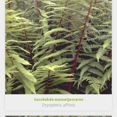
Geschubde mannetjesvaren
Dryopteris affinis