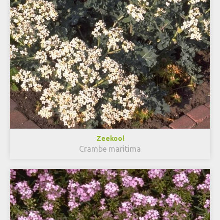
Zeekool
Crambe maritima