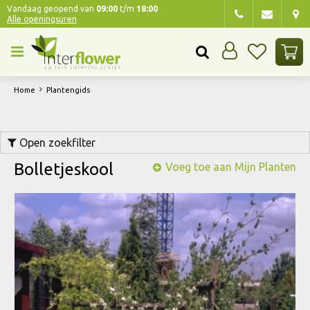
G
Vandaag geopend van
09:00
t/m
18:00
Alle openingsuren
a
n
a
a
r
Home
Plantengids
c
o
n
Open zoekfilter
t
e
Bolletjeskool
Voeg toe aan Mijn Planten
n
t