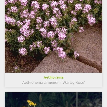
Aethionema
Aethionema armenum 'Warley Rose'