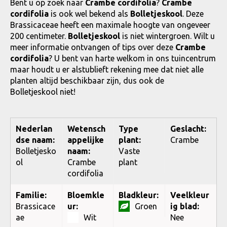
Bent u op zoek naar
Crambe cordifolia
?
Crambe
cordifolia
is ook wel bekend als
Bolletjeskool
. Deze
Brassicaceae heeft een maximale hoogte van ongeveer
200 centimeter.
Bolletjeskool
is niet wintergroen. Wilt u
meer informatie ontvangen of tips over deze
Crambe
cordifolia
? U bent van harte welkom in ons tuincentrum
maar houdt u er alstublieft rekening mee dat niet alle
planten altijd beschikbaar zijn, dus ook de
Bolletjeskool niet!
Nederlan
Wetensch
Type
Geslacht:
dse naam:
appelijke
plant:
Crambe
Bolletjesko
naam:
Vaste
ol
Crambe
plant
cordifolia
Familie:
Bloemkle
Bladkleur:
Veelkleur
Brassicace
ur:
Groen
ig blad:
ae
Wit
Nee