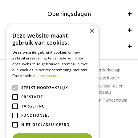
Openingsdagen
×
Wij accepteren ook:
Deze website maakt
gebruik van cookies.
Schrijf een recensie
Deze website gebruikt cookies om uw
gebruikerservaring te verbeteren. Door
onze website te gebruiken, stemt u in met
alle cookies in overeenstemming met ons
Tuincentrum
Tuingereedschap
Cookiebeleid.
Lees verder
Dierenwinkel
Barbecue kopen
Tuinplanten
Woonaccessoires en
STRIKT NOODZAKELIJK
cadeaus
Cafetaria
PRESTATIE
Cadeaubon Tuincentrum
TARGETING
Kamerplanten
FUNCTIONEEL
Moestuin
Boeketten
NIET-GECLASSIFICEERD
Vijver