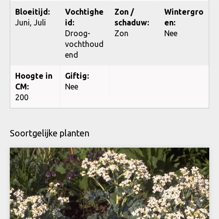
Bloeitijd:
Vochtighe
Zon /
Wintergro
Juni, Juli
id:
schaduw:
en:
Droog-
Zon
Nee
vochthoud
end
Hoogte in
Giftig:
CM:
Nee
200
Soortgelijke planten