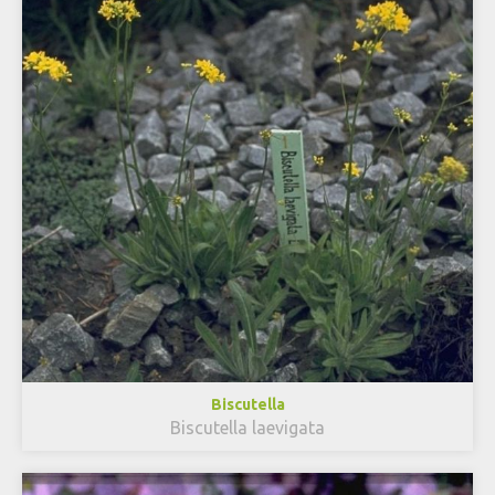
Biscutella
Biscutella laevigata