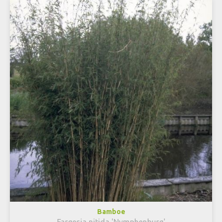
Bamboe
Fargesia nitida 'Nymphenburg'