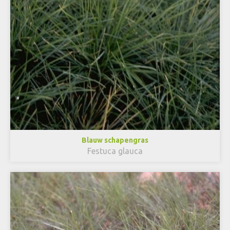
Blauw schapengras
Festuca glauca