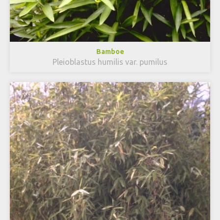
Bamboe
Pleioblastus humilis var. pumilus