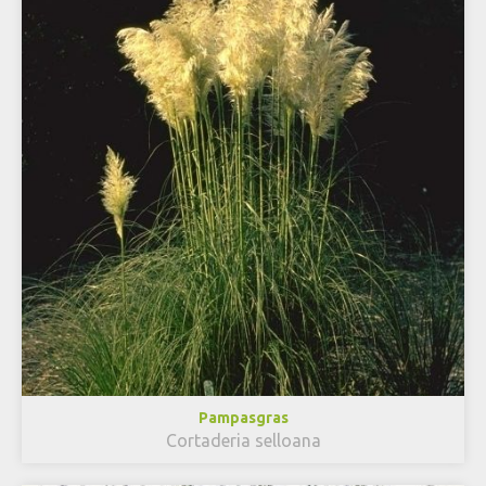
Pampasgras
Cortaderia selloana