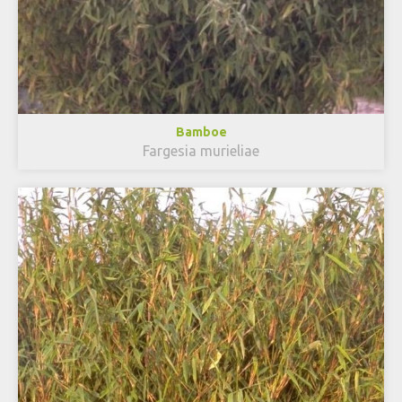
Bamboe
Fargesia murieliae