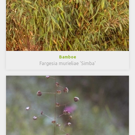
Bamboe
Fargesia murieliae 'Simba'