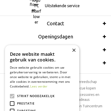
Uitstekende service
Contact
Openingsdagen
×
Wij accepteren ook:
Deze website maakt
gebruik van cookies.
Schrijf een recensie
Deze website gebruikt cookies om uw
gebruikerservaring te verbeteren. Door
onze website te gebruiken, stemt u in met
alle cookies in overeenstemming met ons
Tuincentrum
Tuingereedschap
Cookiebeleid.
Lees verder
Dierenwinkel
Barbecue kopen
Tuinplanten
Woonaccessoires en
STRIKT NOODZAKELIJK
cadeaus
Cafetaria
PRESTATIE
Cadeaubon Tuincentrum
TARGETING