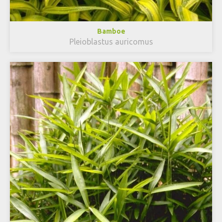
Bamboe
Pleioblastus auricomus