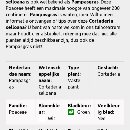
selloana
is ook wel bekend als
Pampasgras
. Deze
Poaceae heeft een maximale hoogte van ongeveer 200
centimeter.
Pampasgras
is wintergroen. Wilt u meer
informatie ontvangen of tips over deze
Cortaderia
selloana
? U bent van harte welkom in ons tuincentrum
maar houdt u er alstublieft rekening mee dat niet alle
planten altijd beschikbaar zijn, dus ook de
Pampasgras niet!
Nederlan
Wetensch
Type
Geslacht:
dse naam:
appelijke
plant:
Cortaderia
Pampasgr
naam:
Vaste
as
Cortaderia
plant
selloana
Familie:
Bloemkle
Bladkleur:
Veelkleur
Poaceae
ur:
Groen
ig blad:
Wit
Nee