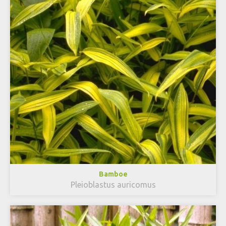
Bamboe
Pleioblastus auricomus