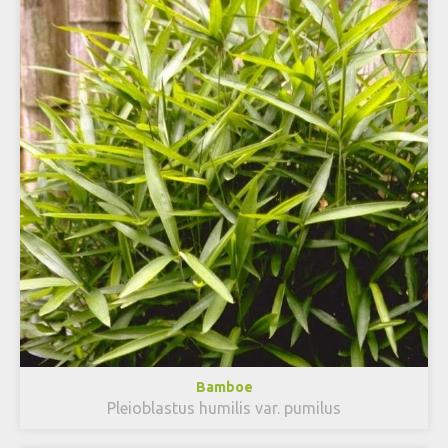
Bamboe
Pleioblastus humilis var. pumilus