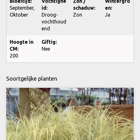
Bloeitijd:
Vochtighe
Zon /
Wintergro
September,
id:
schaduw:
en:
Oktober
Droog-
Zon
Ja
vochthoud
end
Hoogte in
Giftig:
CM:
Nee
200
Soortgelijke planten