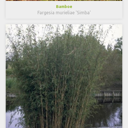
Bamboe
Fargesia murieliae 'Simba'