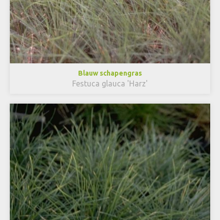
Blauw schapengras
Festuca glauca 'Harz'