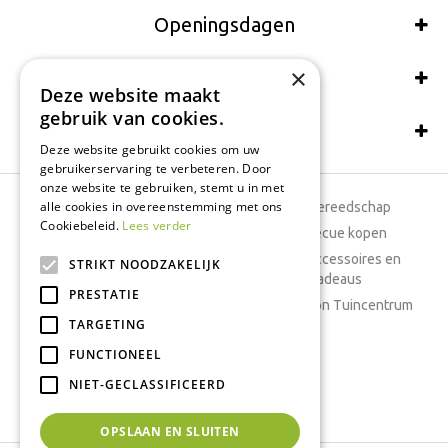
Openingsdagen
×
Wij accepteren ook:
Deze website maakt
gebruik van cookies.
Schrijf een recensie
Deze website gebruikt cookies om uw
gebruikerservaring te verbeteren. Door
onze website te gebruiken, stemt u in met
alle cookies in overeenstemming met ons
Tuincentrum
Tuingereedschap
Cookiebeleid.
Lees verder
Dierenwinkel
Barbecue kopen
Tuinplanten
Woonaccessoires en
STRIKT NOODZAKELIJK
cadeaus
Cafetaria
PRESTATIE
Cadeaubon Tuincentrum
TARGETING
Kamerplanten
FUNCTIONEEL
Moestuin
Boeketten
NIET-GECLASSIFICEERD
Vijver
OPSLAAN EN SLUITEN