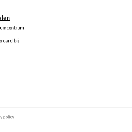
alen
y policy