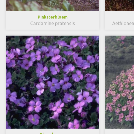
Pinksterbloem
Cardamine pratensis
Aethione