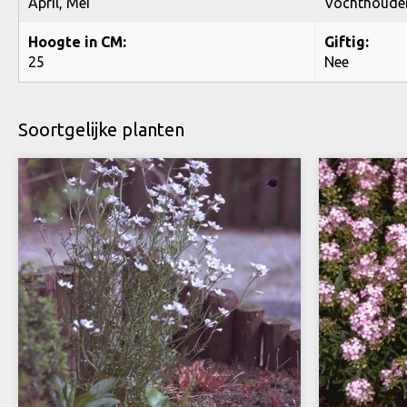
April, Mei
Vochthoude
Hoogte in CM:
Giftig:
25
Nee
Soortgelijke planten