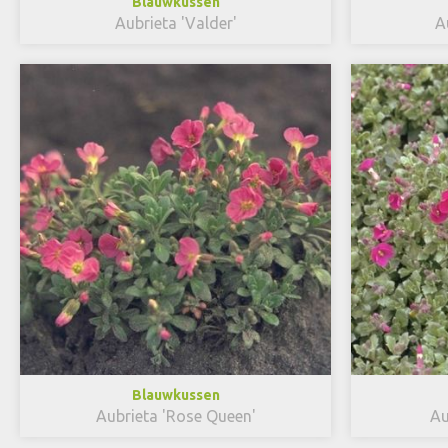
Blauwkussen
Aubrieta 'Valder'
A
Blauwkussen
Aubrieta 'Rose Queen'
Au