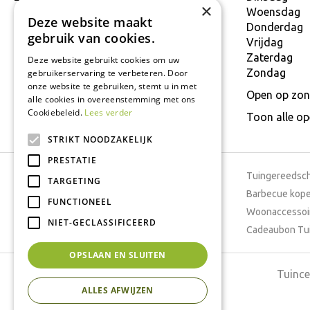
×
9160 Lokeren
Woensdag
Deze website maakt
T.
+32 934 806 03
Donderdag
gebruik van cookies.
E.
info@interflower.be
Vrijdag
Zaterdag
Deze website gebruikt cookies om uw
Zondag
gebruikerservaring te verbeteren. Door
onze website te gebruiken, stemt u in met
Open op zon
alle cookies in overeenstemming met ons
Cookiebeleid.
Lees verder
Toon alle o
STRIKT NOODZAKELIJK
PRESTATIE
Tuincentrum
Tuingereedsc
TARGETING
Dierenwinkel
Barbecue kop
FUNCTIONEEL
Tuinplanten
Woonaccessoi
NIET-GECLASSIFICEERD
Cafetaria
Cadeaubon Tu
OPSLAAN EN SLUITEN
Tuince
ALLES AFWIJZEN