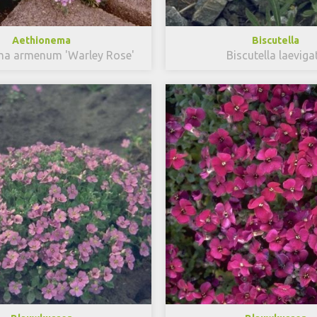
Aethionema
Biscutella
ma armenum 'Warley Rose'
Biscutella laeviga