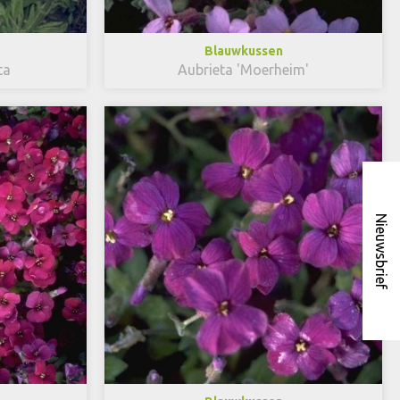
Blauwkussen
ta
Aubrieta 'Moerheim'
Nieuwsbrief