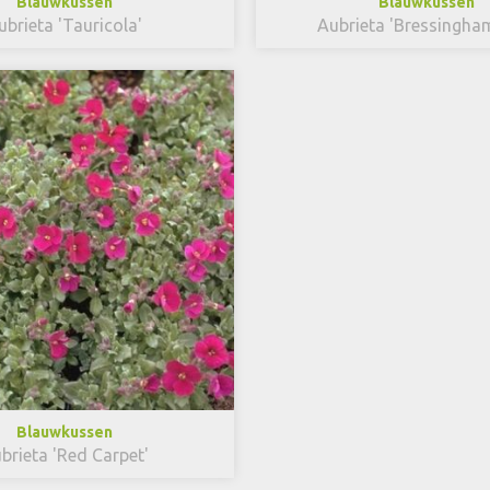
Blauwkussen
Blauwkussen
ubrieta 'Tauricola'
Aubrieta 'Bressingha
Blauwkussen
brieta 'Red Carpet'