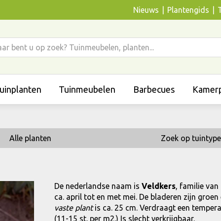
Nieuws
Plantengids
uinplanten
Tuinmeubelen
Barbecues
Kamerp
Alle planten
Zoek op tuintype
De nederlandse naam is
Veldkers
, familie van
ca. april tot en met mei. De bladeren zijn gro
vaste plant
is ca. 25 cm. Verdraagt een temperat
(11-15 st. per m2.) Is slecht verkrijgbaar.