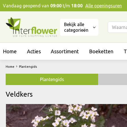
Ga
Vandaag geopend van
09:00
t/m
18:00
Alle openingsuren
naar
content
Bekijk alle
categorieën
Home
Acties
Assortiment
Boeketten
T
Home
Plantengids
Plantengids
Veldkers