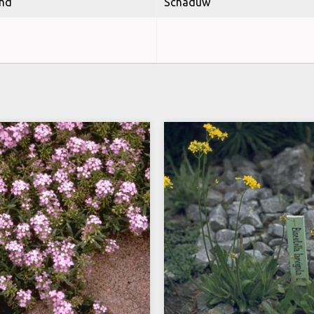
nd
Schaduw