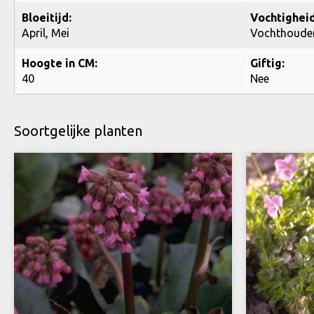
Bloeitijd:
Vochtigheid
April, Mei
Vochthoude
Hoogte in CM:
Giftig:
40
Nee
Soortgelijke planten