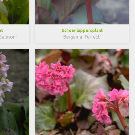
nt
Schoenlappersplant
 Salmon'
Bergenia 'Perfect'