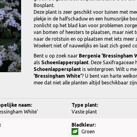
Bosplant.
Deze plant is zeer geschikt voor tuinen met me
plekje in de halfschaduw en een humusrijke bo
zonlicht op het blad kan voor problemen zorgen
van bomen of heesters te plaatsen, maar niet t
naar de rotstuin en op plaatsen met iets mee
Woekert niet of nauwelijks en laat zich goed 
Bent u op zoek naar
Bergenia 'Bressingham W
als
Schoenlappersplant
. Deze Saxifragaceae 
Schoenlappersplant
is wintergroen. Wilt u m
'Bressingham White'
? U bent van harte welko
mee dat niet alle planten altijd beschikbaar zi
pelijke naam:
Type plant:
ressingham White'
Vaste plant
:
Bladkleur:
Groen