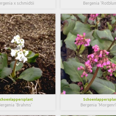
ergenia x schmidtii
Bergenia 'Rotblu
choenlappersplant
Schoenlapperspla
Bergenia 'Brahms'
Bergenia 'Morgenr?