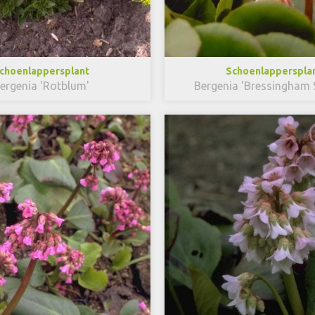
choenlappersplant
Schoenlapperspla
ergenia 'Rotblum'
Bergenia 'Bressingham