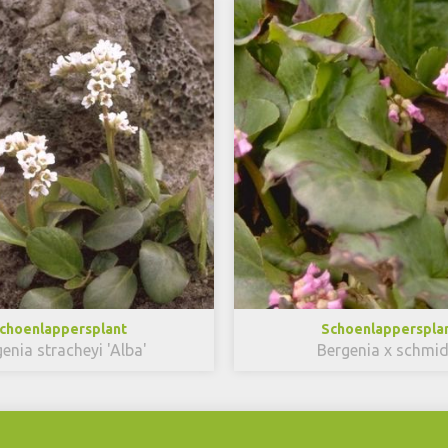
choenlappersplant
Schoenlapperspla
enia stracheyi 'Alba'
Bergenia x schmidt