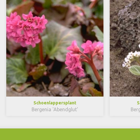
Schoenlappersplant
S
Bergenia 'Abendglut'
Berg