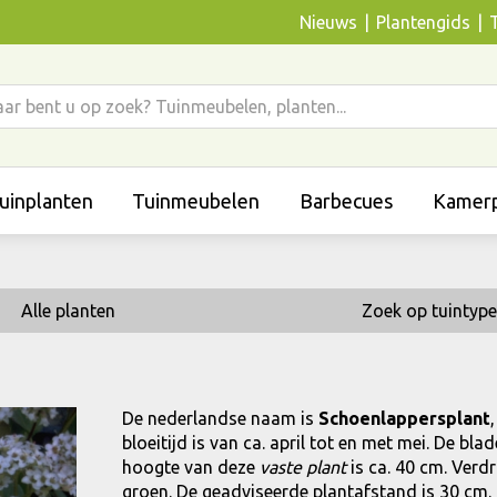
Nieuws
Plantengids
uinplanten
Tuinmeubelen
Barbecues
Kamerp
Alle planten
Zoek op tuintype
De nederlandse naam is
Schoenlappersplant
bloeitijd is van ca. april tot en met mei. De b
hoogte van deze
vaste plant
is ca. 40 cm. Verdr
groen. De geadviseerde plantafstand is 30 cm. (8