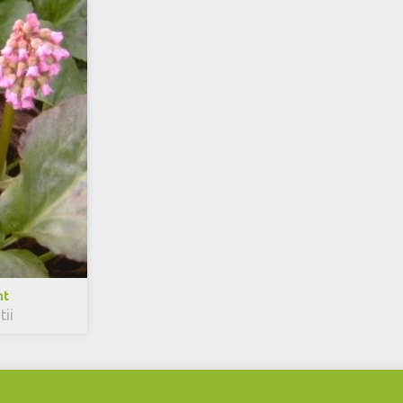
nt
ii