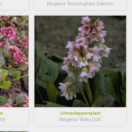
m'
Bergenia 'Bressingham Salmon'
nt
Schoenlappersplant
te'
Bergenia 'Baby Doll'