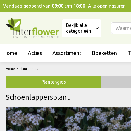
Ga
Vandaag geopend van
09:00
t/m
18:00
Alle openingsuren
naar
content
Bekijk alle
categorieën
Home
Acties
Assortiment
Boeketten
T
Home
Plantengids
Plantengids
Schoenlappersplant