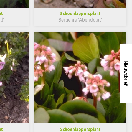
nt
Schoenlappersplant
l'
Bergenia 'Abendglut'
Nieuwsbrief
nt
Schoenlappersplant