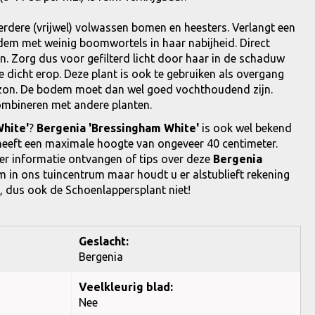
erdere (vrijwel) volwassen bomen en heesters. Verlangt een
dem met weinig boomwortels in haar nabijheid. Direct
. Zorg dus voor gefilterd licht door haar in de schaduw
e dicht erop. Deze plant is ook te gebruiken als overgang
r zon. De bodem moet dan wel goed vochthoudend zijn.
combineren met andere planten.
hite'
?
Bergenia 'Bressingham White'
is ook wel bekend
heeft een maximale hoogte van ongeveer 40 centimeter.
eer informatie ontvangen of tips over deze
Bergenia
m in ons tuincentrum maar houdt u er alstublieft rekening
jn, dus ook de Schoenlappersplant niet!
Geslacht:
Bergenia
Veelkleurig blad:
Nee