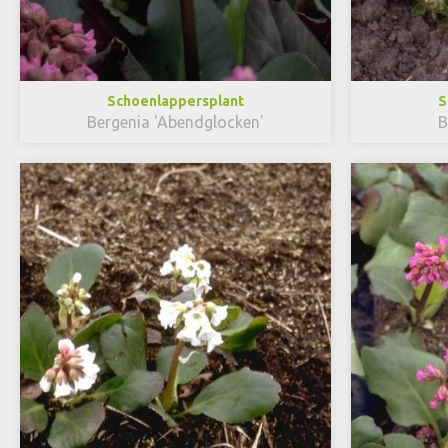
Schoenlappersplant
S
Bergenia 'Abendglocken'
B