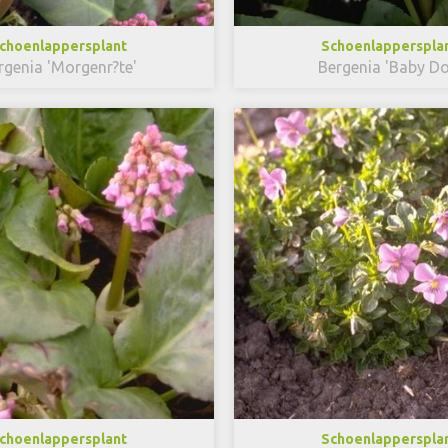
choenlappersplant
Schoenlapperspla
rgenia 'Morgenr?te'
Bergenia 'Baby Dol
choenlappersplant
Schoenlapperspla