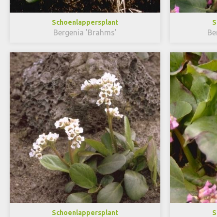
Schoenlappersplant
S
Bergenia 'Brahms'
Be
Schoenlappersplant
S