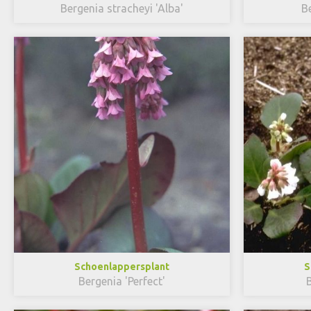
Bergenia stracheyi 'Alba'
B
Schoenlappersplant
S
Bergenia 'Perfect'