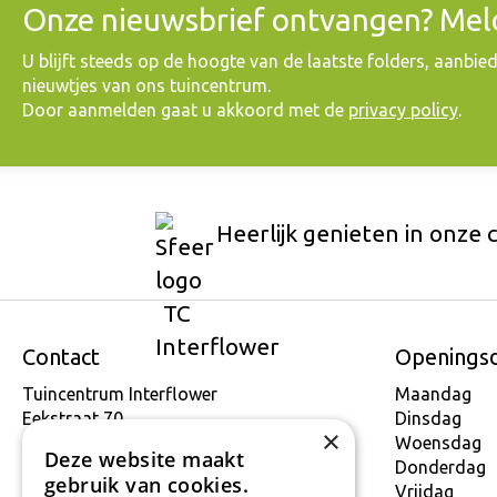
Onze nieuwsbrief ontvangen? Meld
​U blijft steeds op de hoogte van de laatste folders, aanbie
nieuwtjes van ons tuincentrum.
Door aanmelden gaat u akkoord met de
privacy policy
.
Heerlijk genieten in onze 
Contact
Openings
Tuincentrum Interflower
Maandag
Eekstraat 70
Dinsdag
×
9160 Lokeren
Woensdag
Deze website maakt
T.
+32 934 806 03
Donderdag
gebruik van cookies.
E.
info@interflower.be
Vrijdag