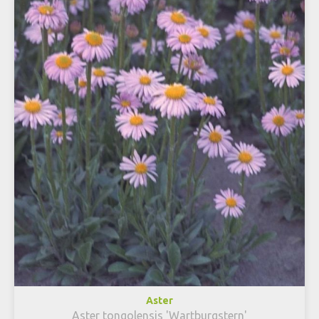
Aster
Aster tongolensis 'Wartburgstern'