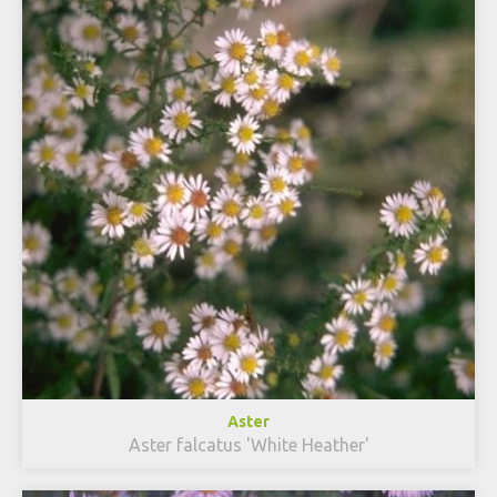
Aster
Aster falcatus 'White Heather'