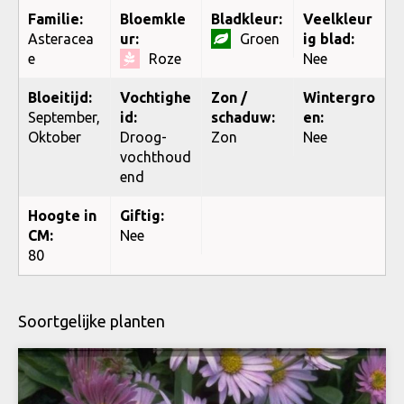
Familie:
Bloemkle
Bladkleur:
Veelkleur
Asteracea
ur:
Groen
ig blad:
e
Roze
Nee
Bloeitijd:
Vochtighe
Zon /
Wintergro
September,
id:
schaduw:
en:
Oktober
Droog-
Zon
Nee
vochthoud
end
Hoogte in
Giftig:
CM:
Nee
80
Soortgelijke planten