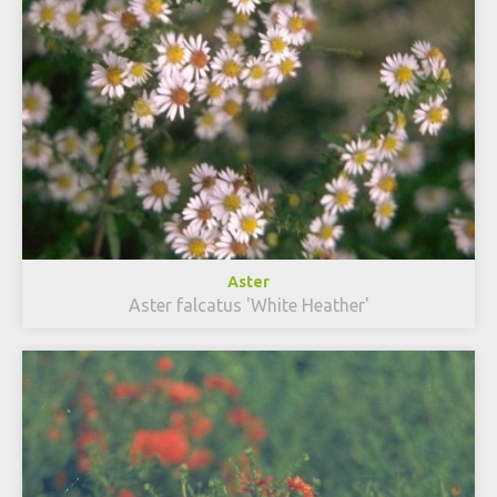
Aster
Aster falcatus 'White Heather'