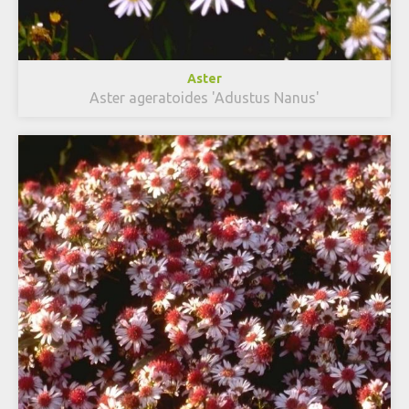
Aster
Aster ageratoides 'Adustus Nanus'