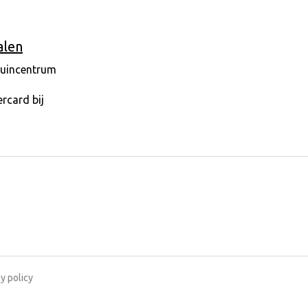
alen
y policy