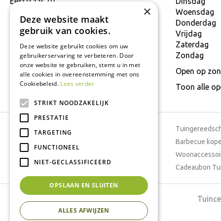
Eekstraat 70
Dinsdag
×
9160 Lokeren
Woensdag
Deze website maakt
T.
+32 934 806 03
Donderdag
gebruik van cookies.
E.
info@interflower.be
Vrijdag
Zaterdag
Deze website gebruikt cookies om uw
Zondag
gebruikerservaring te verbeteren. Door
onze website te gebruiken, stemt u in met
Open op zon
alle cookies in overeenstemming met ons
Cookiebeleid.
Lees verder
Toon alle o
STRIKT NOODZAKELIJK
PRESTATIE
Tuincentrum
Tuingereedsc
TARGETING
Dierenwinkel
Barbecue kop
FUNCTIONEEL
Tuinplanten
Woonaccessoi
NIET-GECLASSIFICEERD
Cafetaria
Cadeaubon Tu
OPSLAAN EN SLUITEN
Tuince
ALLES AFWIJZEN