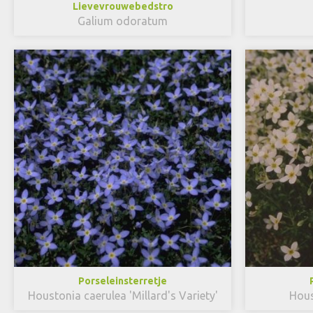
Lievevrouwebedstro
Galium odoratum
Porseleinsterretje
Houstonia caerulea 'Millard's Variety'
Hous