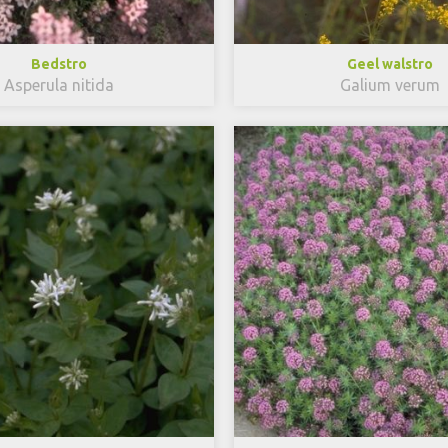
Bedstro
Geel walstro
Asperula nitida
Galium verum