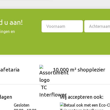
 u aan!
dingen en
cafetaria
10.000 m² shopplezier
dagen
Wij accepteren ook:
Gesloten