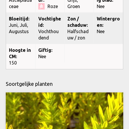
ceae
Roze
Groen
Nee
Bloeitijd:
Vochtighe
Zon /
Wintergro
Juni, Juli,
id:
schaduw:
en:
Augustus
Vochthou
Halfschad
Nee
dend
uw / zon
Hoogte in
Giftig:
CM:
Nee
150
Soortgelijke planten