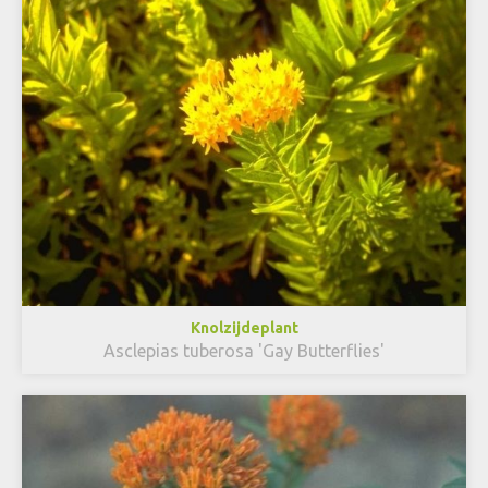
Knolzijdeplant
Asclepias tuberosa 'Gay Butterflies'