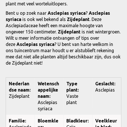
plant met veel worteluitlopers.
Bent u op zoek naar
Asclepias syriaca
?
Asclepias
syriaca
is ook wel bekend als
Zijdeplant
. Deze
Asclepiadaceae heeft een maximale hoogte van
ongeveer 150 centimeter.
Zijdeplant
is niet wintergroen.
Wilt u meer informatie ontvangen of tips over
deze
Asclepias syriaca
? U bent van harte welkom in
ons tuincentrum maar houdt u er alstublieft rekening
mee dat niet alle planten altijd beschikbaar zijn, dus ook
de Zijdeplant niet!
Nederlan
Wetensch
Type
Geslacht:
dse naam:
appelijke
plant:
Asclepias
Zijdeplant
naam:
Vaste
Asclepias
plant
syriaca
Familie:
Bloemkle
Bladkleur:
Veelkleur
Asclepiada
ur:
Grijs,
ig blad: