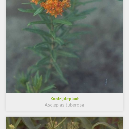
Knolzijdeplant
Asclepias tuberosa