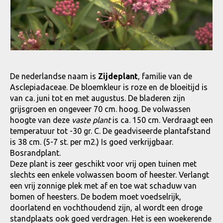
De nederlandse naam is
Zijdeplant
, familie van de
Asclepiadaceae. De bloemkleur is roze en de bloeitijd is
van ca. juni tot en met augustus. De bladeren zijn
grijsgroen en ongeveer 70 cm. hoog. De volwassen
hoogte van deze
vaste plant
is ca. 150 cm. Verdraagt een
temperatuur tot -30 gr. C. De geadviseerde plantafstand
is 38 cm. (5-7 st. per m2.) Is goed verkrijgbaar.
Bosrandplant.
Deze plant is zeer geschikt voor vrij open tuinen met
slechts een enkele volwassen boom of heester. Verlangt
een vrij zonnige plek met af en toe wat schaduw van
bomen of heesters. De bodem moet voedselrijk,
doorlatend en vochthoudend zijn, al wordt een droge
standplaats ook goed verdragen. Het is een woekerende