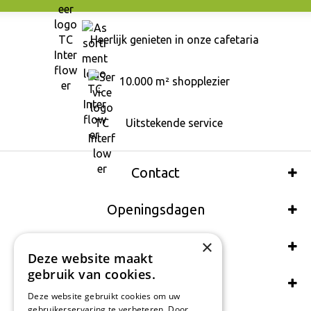
Heerlijk genieten in onze cafetaria
10.000 m² shopplezier
Uitstekende service
Contact
Openingsdagen
×
Wij accepteren ook:
Deze website maakt
gebruik van cookies.
Schrijf een recensie
Deze website gebruikt cookies om uw
gebruikerservaring te verbeteren. Door