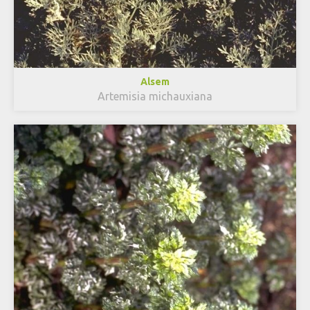
Alsem
Artemisia michauxiana