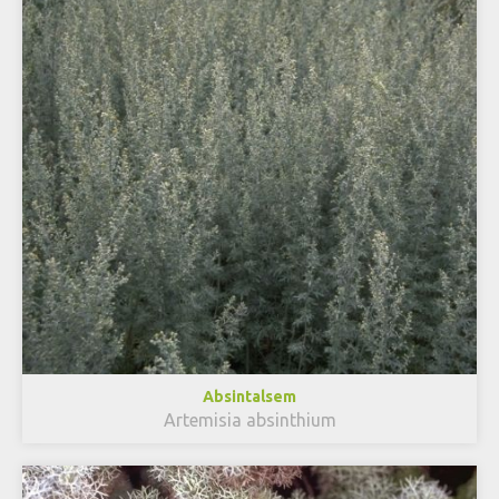
Absintalsem
Artemisia absinthium