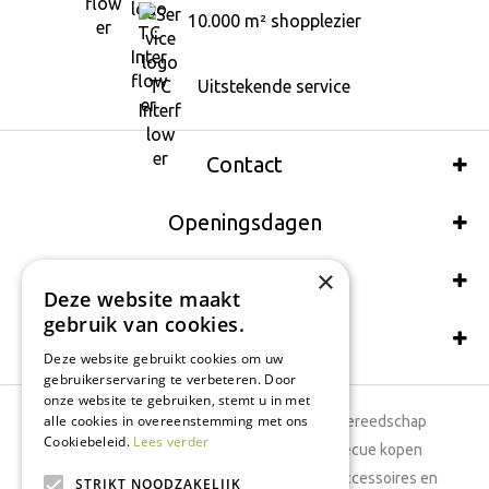
10.000 m² shopplezier
Uitstekende service
Contact
Openingsdagen
×
Wij accepteren ook:
Deze website maakt
gebruik van cookies.
Schrijf een recensie
Deze website gebruikt cookies om uw
gebruikerservaring te verbeteren. Door
onze website te gebruiken, stemt u in met
alle cookies in overeenstemming met ons
Tuincentrum
Tuingereedschap
Cookiebeleid.
Lees verder
Dierenwinkel
Barbecue kopen
Tuinplanten
Woonaccessoires en
STRIKT NOODZAKELIJK