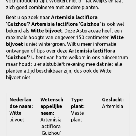
vochthoudend zijn. Woekert niet of nauwelijks en laat
zich goed combineren met andere planten.
Bent u op zoek naar
Artemisia lactiflora
'Guizhou'
?
Artemisia lactiflora 'Guizhou'
is ook wel
bekend als
Witte bijvoet
. Deze Asteraceae heeft een
maximale hoogte van ongeveer 150 centimeter.
Witte
bijvoet
is niet wintergroen. Wilt u meer informatie
ontvangen of tips over deze
Artemisia lactiflora
'Guizhou'
? U bent van harte welkom in ons tuincentrum
maar houdt u er alstublieft rekening mee dat niet alle
planten altijd beschikbaar zijn, dus ook de Witte
bijvoet niet!
Nederlan
Wetensch
Type
Geslacht:
dse naam:
appelijke
plant:
Artemisia
Witte
naam:
Vaste
bijvoet
Artemisia
plant
lactiflora
'Guizhou'