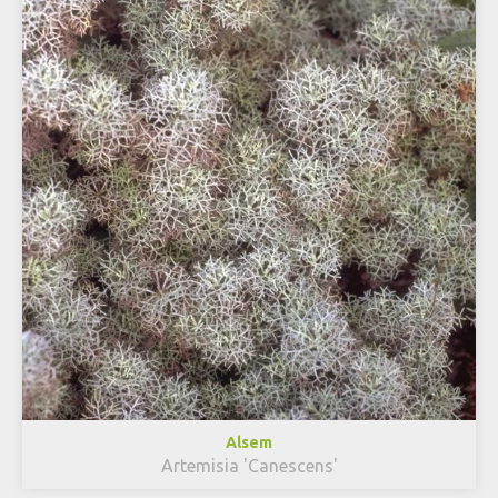
Alsem
Artemisia 'Canescens'