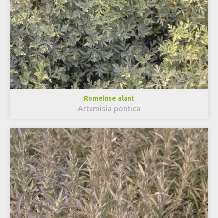
Romeinse alant
Artemisia pontica