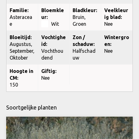
Familie:
Bloemkle
Bladkleur:
Veelkleur
Asteracea
ur:
Bruin,
ig blad:
e
Wit
Groen
Nee
Bloeitijd:
Vochtighe
Zon /
Wintergro
Augustus,
id:
schaduw:
en:
September,
Vochthou
Halfschad
Nee
Oktober
dend
uw
Hoogte in
Giftig:
CM:
Nee
150
Soortgelijke planten