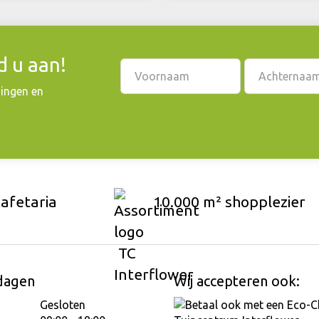
 u aan!
dingen en
cafetaria
10.000 m² shopplezier
dagen
Wij accepteren ook:
Gesloten