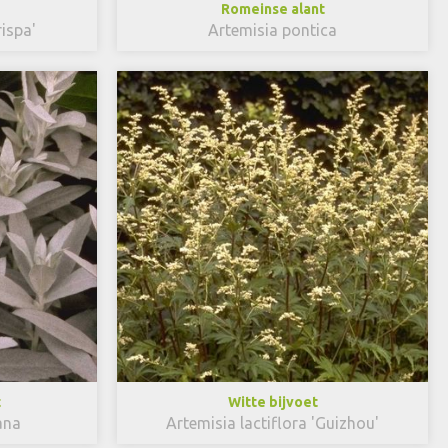
Romeinse alant
rispa'
Artemisia pontica
t
Witte bijvoet
ana
Artemisia lactiflora 'Guizhou'