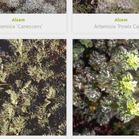
Alsem
Alsem
temisia 'Canescens'
Artemisia 'Powis Cas