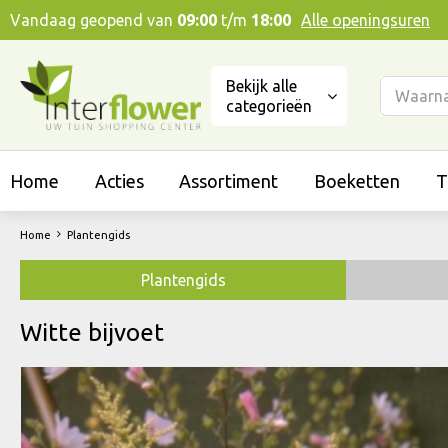
Ga
Vandaag geopend van
09:00
t/m
18:00
Alle openingsuren
naar
content
Bekijk alle
categorieën
Home
Acties
Assortiment
Boeketten
T
Home
Plantengids
Plantengids
Witte bijvoet