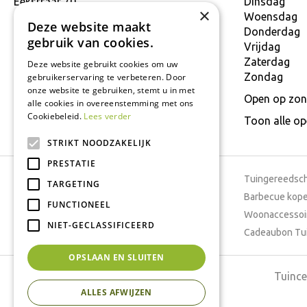
Eekstraat 70
Dinsdag
×
9160 Lokeren
Woensdag
Deze website maakt
T.
+32 934 806 03
Donderdag
gebruik van cookies.
E.
info@interflower.be
Vrijdag
Zaterdag
Deze website gebruikt cookies om uw
Zondag
gebruikerservaring te verbeteren. Door
onze website te gebruiken, stemt u in met
Open op zon
alle cookies in overeenstemming met ons
Cookiebeleid.
Lees verder
Toon alle o
STRIKT NOODZAKELIJK
PRESTATIE
Tuincentrum
Tuingereedsc
TARGETING
Dierenwinkel
Barbecue kop
FUNCTIONEEL
Tuinplanten
Woonaccessoi
NIET-GECLASSIFICEERD
Cafetaria
Cadeaubon Tu
OPSLAAN EN SLUITEN
Tuince
ALLES AFWIJZEN