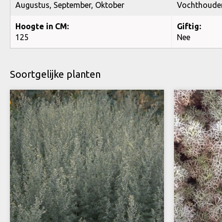
Augustus, September, Oktober
Vochthoude
Hoogte in CM:
Giftig:
125
Nee
Soortgelijke planten