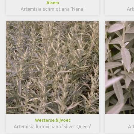
Alsem
Artemisia schmidtiana 'Nana'
Art
Westerse bijvoet
Artemisia ludoviciana 'Silver Queen'
Ar