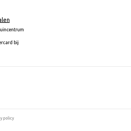
alen
y policy