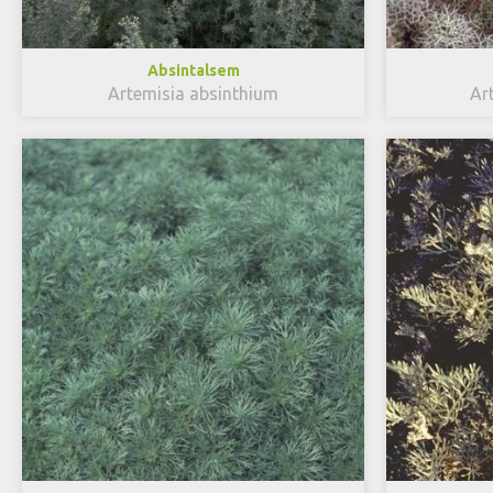
Absintalsem
Artemisia absinthium
Ar