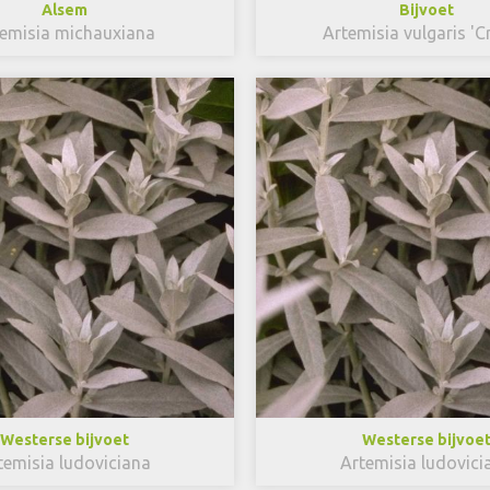
Alsem
Bijvoet
emisia michauxiana
Artemisia vulgaris 'C
Westerse bijvoet
Westerse bijvoe
temisia ludoviciana
Artemisia ludovici