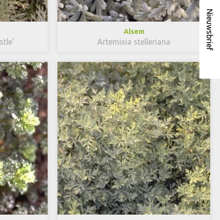
Nieuwsbrief
Alsem
tle'
Artemisia stelleriana