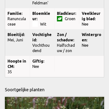
Feldman'
Familie:
Bloemkle
Bladkleur:
Veelkleur
Ranuncula
ur:
Groen
ig blad:
ceae
Wit
Nee
Bloeitijd:
Vochtighe
Zon /
Wintergro
Mei, Juni
id:
schaduw:
en:
Vochthou
Halfschad
Nee
dend
uw / zon
Hoogte in
Giftig:
CM:
Nee
35
Soortgelijke planten