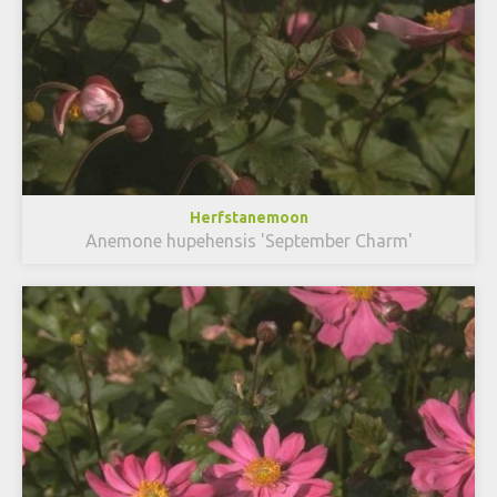
Herfstanemoon
Anemone hupehensis 'September Charm'