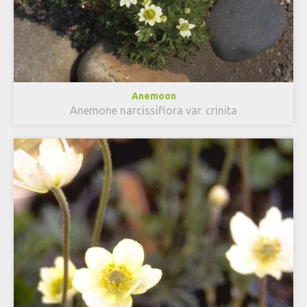
Anemoon
Anemone narcissiflora var. crinita