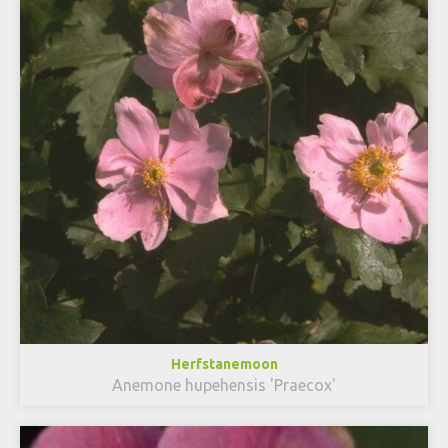
Herfstanemoon
Anemone hupehensis 'Praecox'