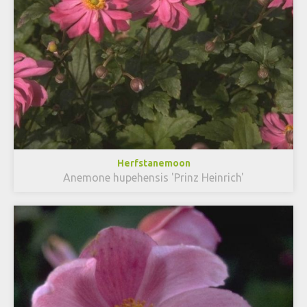
Herfstanemoon
Anemone hupehensis 'Prinz Heinrich'