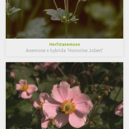
Herfstanemoon
Anemone x hybrida 'Honorine Jobert'