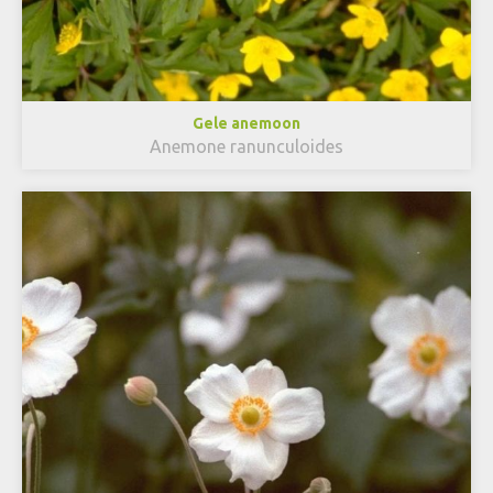
Gele anemoon
Anemone ranunculoides