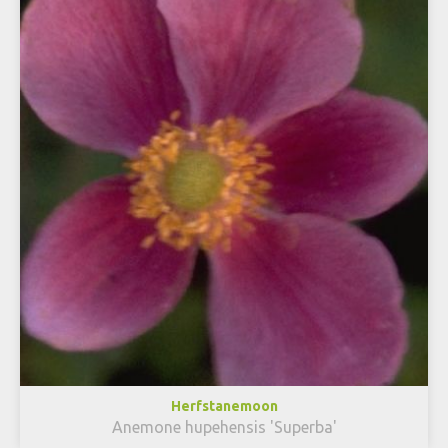
Herfstanemoon
Anemone hupehensis 'Superba'