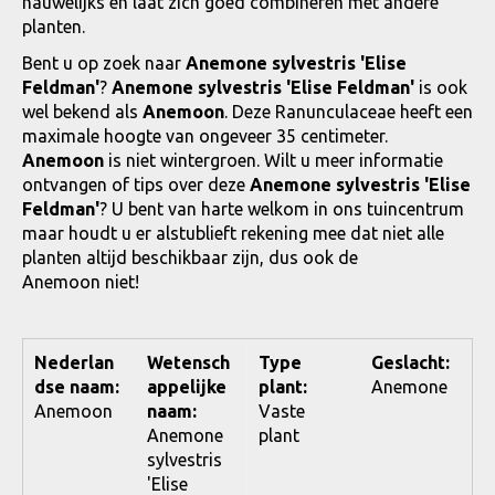
nauwelijks en laat zich goed combineren met andere
planten.
Bent u op zoek naar
Anemone sylvestris 'Elise
Feldman'
?
Anemone sylvestris 'Elise Feldman'
is ook
wel bekend als
Anemoon
. Deze Ranunculaceae heeft een
maximale hoogte van ongeveer 35 centimeter.
Anemoon
is niet wintergroen. Wilt u meer informatie
ontvangen of tips over deze
Anemone sylvestris 'Elise
Feldman'
? U bent van harte welkom in ons tuincentrum
maar houdt u er alstublieft rekening mee dat niet alle
planten altijd beschikbaar zijn, dus ook de
Anemoon niet!
Nederlan
Wetensch
Type
Geslacht:
dse naam:
appelijke
plant:
Anemone
Anemoon
naam:
Vaste
Anemone
plant
sylvestris
'Elise