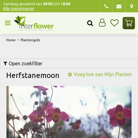
G
Vandaag geopend van
09:00
t/m
18:00
Alle openingsuren
a
n
a
a
r
Home
Plantengids
c
o
n
Open zoekfilter
t
e
Herfstanemoon
Voeg toe aan Mijn Planten
n
t