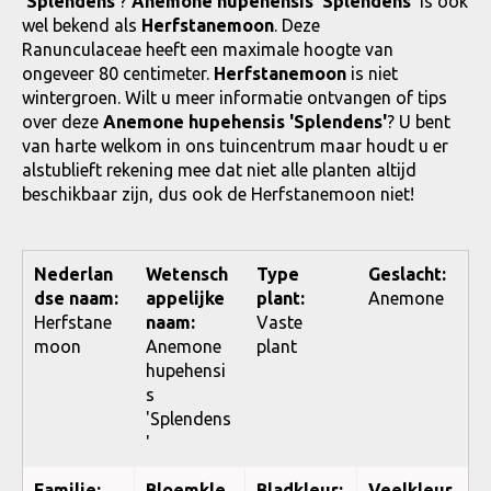
'Splendens'
?
Anemone hupehensis 'Splendens'
is ook
wel bekend als
Herfstanemoon
. Deze
Ranunculaceae heeft een maximale hoogte van
ongeveer 80 centimeter.
Herfstanemoon
is niet
wintergroen. Wilt u meer informatie ontvangen of tips
over deze
Anemone hupehensis 'Splendens'
? U bent
van harte welkom in ons tuincentrum maar houdt u er
alstublieft rekening mee dat niet alle planten altijd
beschikbaar zijn, dus ook de Herfstanemoon niet!
Nederlan
Wetensch
Type
Geslacht:
dse naam:
appelijke
plant:
Anemone
Herfstane
naam:
Vaste
moon
Anemone
plant
hupehensi
s
'Splendens
'
Familie:
Bloemkle
Bladkleur:
Veelkleur