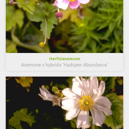
Herfstanemoon
Anemone x hybrida 'Hadspen Abundance'