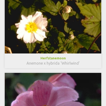
Herfstanemoon
Anemone x hybrida 'Whirlwind'