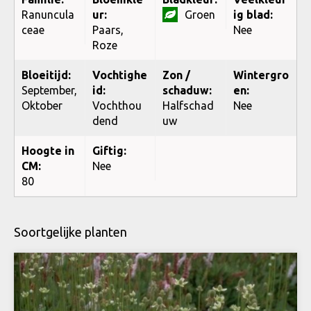
Ranuncula
ur:
Groen
ig blad:
ceae
Paars,
Nee
Roze
Bloeitijd:
Vochtighe
Zon /
Wintergro
September,
id:
schaduw:
en:
Oktober
Vochthou
Halfschad
Nee
dend
uw
Hoogte in
Giftig:
CM:
Nee
80
Soortgelijke planten