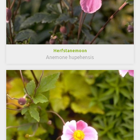
Herfstanemoon
Anemone hupehensis