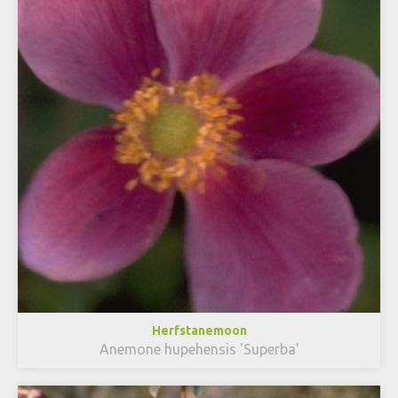
Herfstanemoon
Anemone hupehensis 'Superba'