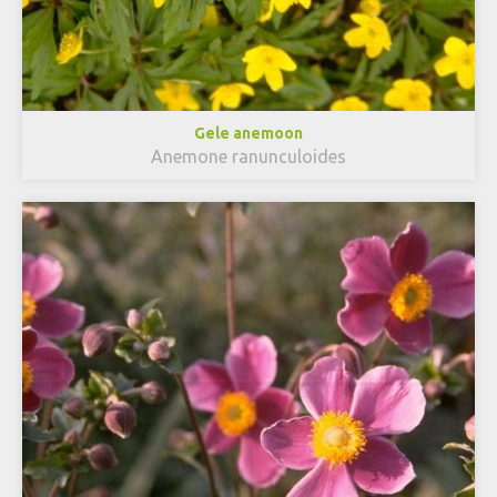
Gele anemoon
Anemone ranunculoides