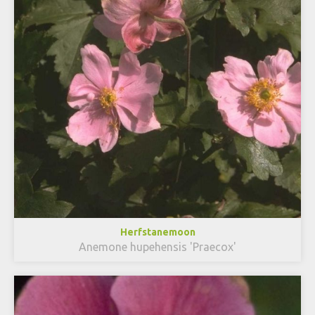
Herfstanemoon
Anemone hupehensis 'Praecox'