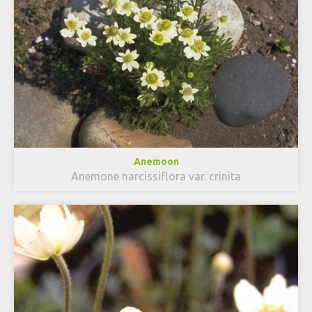
Anemoon
Anemone narcissiflora var. crinita