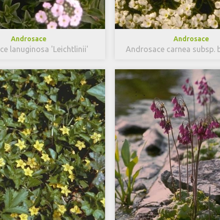
Androsace
Androsace
e lanuginosa 'Leichtlinii'
Androsace carnea subsp. b