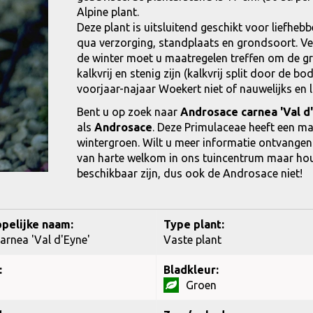
Alpine plant.
Deze plant is uitsluitend geschikt voor liefhebb
qua verzorging, standplaats en grondsoort. Ver
de winter moet u maatregelen treffen om de g
kalkvrij en stenig zijn (kalkvrij split door de b
voorjaar-najaar Woekert niet of nauwelijks en
Bent u op zoek naar
Androsace carnea 'Val d
als
Androsace
. Deze Primulaceae heeft een m
wintergroen. Wilt u meer informatie ontvangen
van harte welkom in ons tuincentrum maar houdt 
beschikbaar zijn, dus ook de Androsace niet!
pelijke naam:
Type plant:
rnea 'Val d'Eyne'
Vaste plant
:
Bladkleur:
Groen