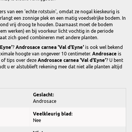
ers van een 'echte rotstuin', omdat ze nogal kieskeurig is
langt een zonnige plek en een matig voedselrijke bodem. In
rond vrij droog te houden. Daarnaast moet de bodem
odem werken) en bij voorkeur licht vochtig in de periode
 laat zich goed combineren met andere planten.
'Eyne'
?
Androsace carnea 'Val d'Eyne'
is ook wel bekend
aximale hoogte van ongeveer 10 centimeter.
Androsace
is
 of tips over deze
Androsace carnea 'Val d'Eyne'
? U bent
u er alstublieft rekening mee dat niet alle planten altijd
Geslacht:
Androsace
Veelkleurig blad:
Nee