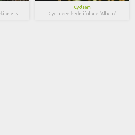
Cyclaam
ekinensis
Cyclamen hederifolium 'Album'