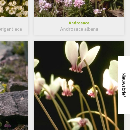
Androsace
rigantiaca
Androsace albana
Nieuwsbrief