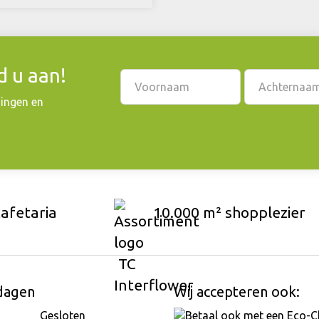
 u aan!
dingen en
cafetaria
10.000 m² shopplezier
dagen
Wij accepteren ook:
Gesloten