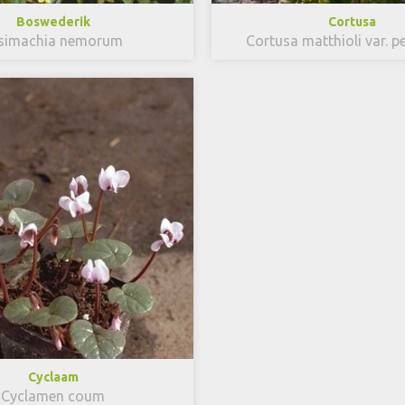
Boswederik
Cortusa
simachia nemorum
Cortusa matthioli var. p
Cyclaam
Cyclamen coum