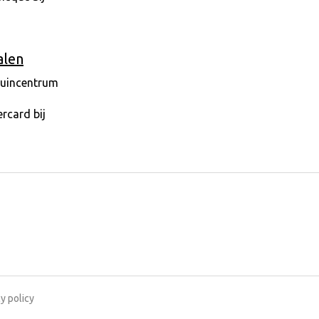
alen
y policy