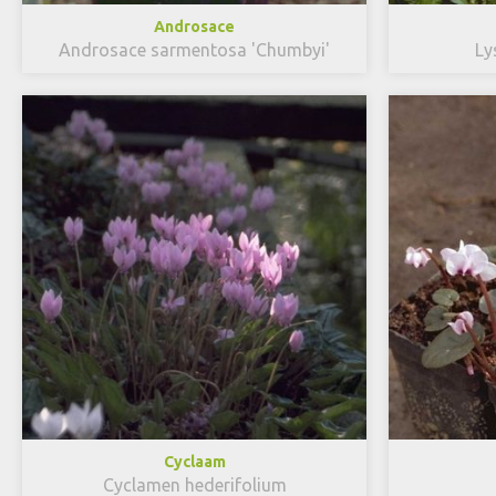
Androsace
Androsace sarmentosa 'Chumbyi'
Ly
Cyclaam
Cyclamen hederifolium