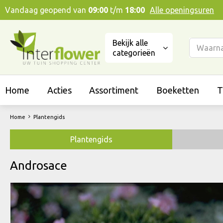
Ga
Vandaag geopend van
09:00
t/m
18:00
Alle openingsuren
naar
content
Bekijk alle
categorieën
Home
Acties
Assortiment
Boeketten
T
Home
Plantengids
Plantengids
Androsace