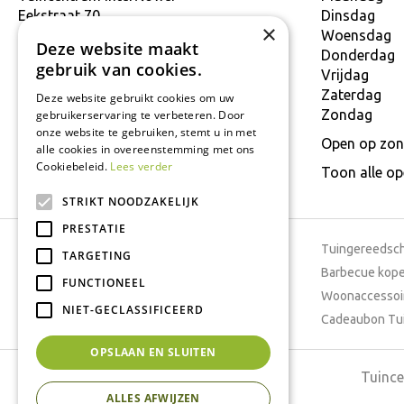
Eekstraat 70
Dinsdag
×
9160 Lokeren
Woensdag
Deze website maakt
T.
+32 934 806 03
Donderdag
gebruik van cookies.
E.
info@interflower.be
Vrijdag
Zaterdag
Deze website gebruikt cookies om uw
Zondag
gebruikerservaring te verbeteren. Door
onze website te gebruiken, stemt u in met
Open op zon
alle cookies in overeenstemming met ons
Cookiebeleid.
Lees verder
Toon alle o
STRIKT NOODZAKELIJK
PRESTATIE
Tuincentrum
Tuingereedsc
TARGETING
Dierenwinkel
Barbecue kop
FUNCTIONEEL
Tuinplanten
Woonaccessoi
NIET-GECLASSIFICEERD
Cafetaria
Cadeaubon Tu
OPSLAAN EN SLUITEN
Tuince
ALLES AFWIJZEN