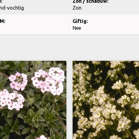
:
Zon / schaduw:
nd-vochtig
Zon
M:
Giftig:
Nee