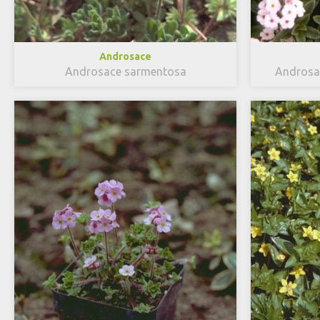
Androsace
Androsace sarmentosa
Androsac