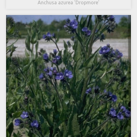
Anchusa azurea 'Dropmore'