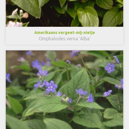
Amerikaans vergeet-mij-nietje
Omphalodes verna 'Alba'