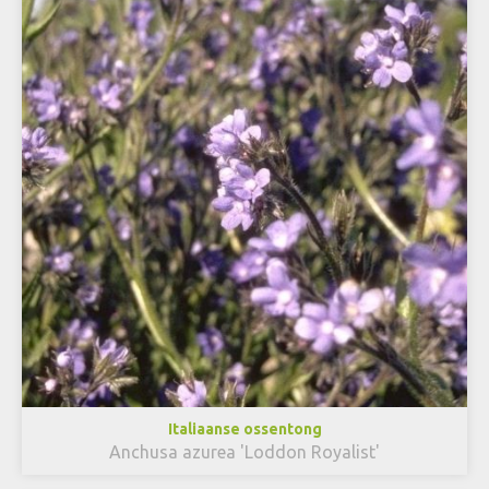
Italiaanse ossentong
Anchusa azurea 'Loddon Royalist'