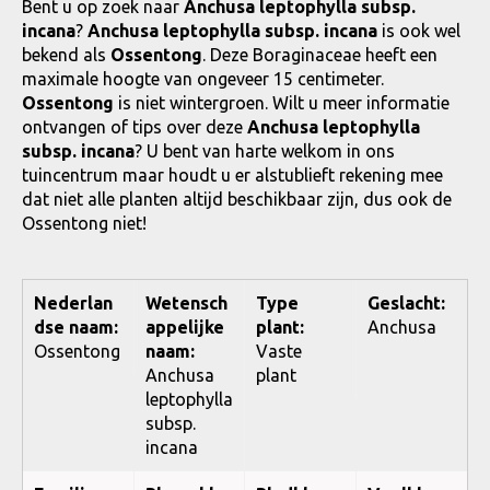
Bent u op zoek naar
Anchusa leptophylla subsp.
incana
?
Anchusa leptophylla subsp. incana
is ook wel
bekend als
Ossentong
. Deze Boraginaceae heeft een
maximale hoogte van ongeveer 15 centimeter.
Ossentong
is niet wintergroen. Wilt u meer informatie
ontvangen of tips over deze
Anchusa leptophylla
subsp. incana
? U bent van harte welkom in ons
tuincentrum maar houdt u er alstublieft rekening mee
dat niet alle planten altijd beschikbaar zijn, dus ook de
Ossentong niet!
Nederlan
Wetensch
Type
Geslacht:
dse naam:
appelijke
plant:
Anchusa
Ossentong
naam:
Vaste
Anchusa
plant
leptophylla
subsp.
incana