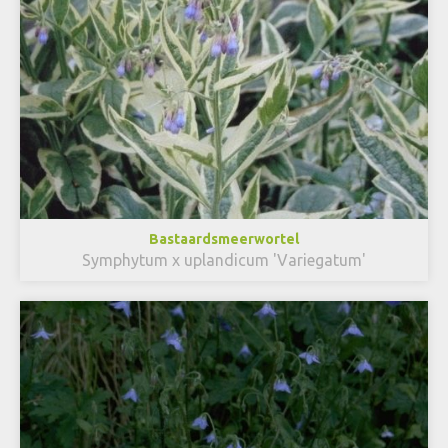
Bastaardsmeerwortel
Symphytum x uplandicum 'Variegatum'