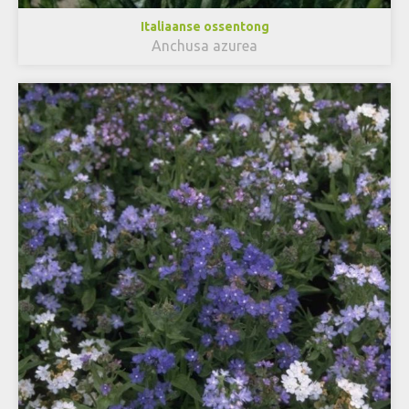
Italiaanse ossentong
Anchusa azurea