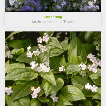
Ossentong
Anchusa capensis 'Dawn'