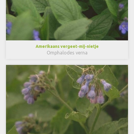
Amerikaans vergeet-mij-nietje
Omphalodes verna