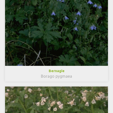
Bernagie
Borago pygmaea