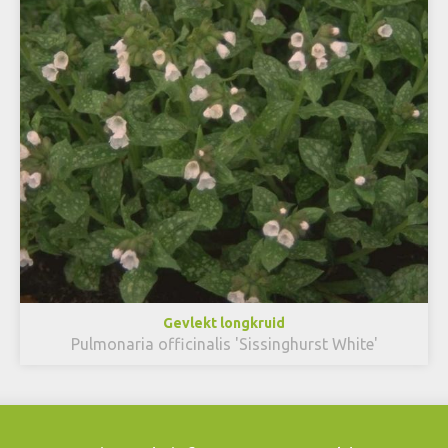
Gevlekt longkruid
Pulmonaria officinalis 'Sissinghurst White'