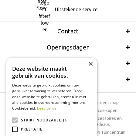
Uitstekende service
Contact
Openingsdagen
×
Wij accepteren ook:
Deze website maakt
gebruik van cookies.
Schrijf een recensie
Deze website gebruikt cookies om uw
gebruikerservaring te verbeteren. Door
onze website te gebruiken, stemt u in met
alle cookies in overeenstemming met ons
Tuincentrum
Tuingereedschap
Cookiebeleid.
Lees verder
Dierenwinkel
Barbecue kopen
Tuinplanten
Woonaccessoires en
STRIKT NOODZAKELIJK
cadeaus
Cafetaria
PRESTATIE
Cadeaubon Tuincentrum