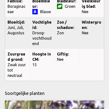
Familie:
Bloemkle
Bladkleur:
Veelkleur
Boraginac
ur:
Groen
ig blad:
eae
Blauw
Nee
Bloeitijd:
Vochtighe
Zon /
Wintergro
Juni, Juli,
id:
schaduw:
en:
Augustus
Droog-
Zon
Nee
vochthoud
end
Zuurgraa
Hoogte in
Giftig:
d grond:
CM:
Nee
Zwak zuur
15
tot
neutraal
Soortgelijke planten