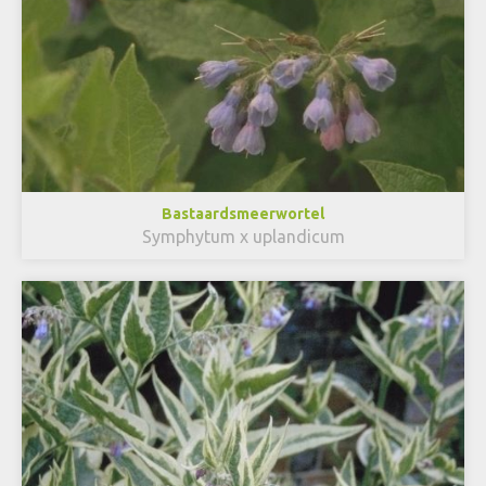
Bastaardsmeerwortel
Symphytum x uplandicum