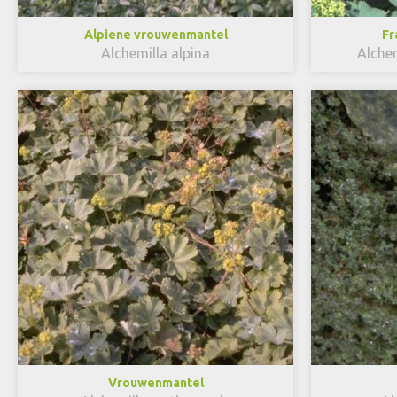
Alpiene vrouwenmantel
Fr
Alchemilla alpina
Alchem
Vrouwenmantel