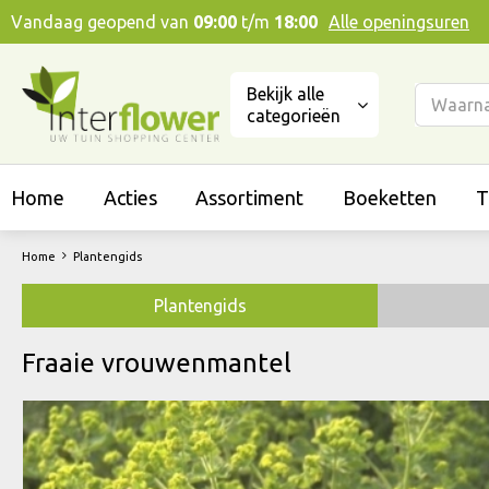
Ga
Vandaag geopend van
09:00
t/m
18:00
Alle openingsuren
naar
content
Bekijk alle
categorieën
Home
Acties
Assortiment
Boeketten
T
Home
Plantengids
Plantengids
Fraaie vrouwenmantel