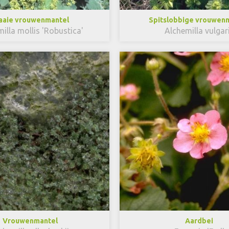
aaie vrouwenmantel
Spitslobbige vrouwen
illa mollis 'Robustica'
Alchemilla vulgar
Vrouwenmantel
Aardbei