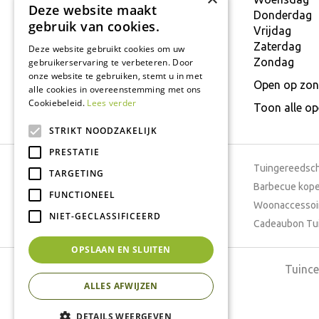
Deze website maakt
T.
+32 934 806 03
Donderdag
gebruik van cookies.
E.
info@interflower.be
Vrijdag
Zaterdag
Deze website gebruikt cookies om uw
Zondag
gebruikerservaring te verbeteren. Door
onze website te gebruiken, stemt u in met
Open op zon
alle cookies in overeenstemming met ons
Cookiebeleid.
Lees verder
Toon alle o
STRIKT NOODZAKELIJK
PRESTATIE
Tuincentrum
Tuingereedsc
TARGETING
Dierenwinkel
Barbecue kop
FUNCTIONEEL
Tuinplanten
Woonaccessoi
NIET-GECLASSIFICEERD
Cafetaria
Cadeaubon Tu
OPSLAAN EN SLUITEN
Tuince
ALLES AFWIJZEN
DETAILS WEERGEVEN