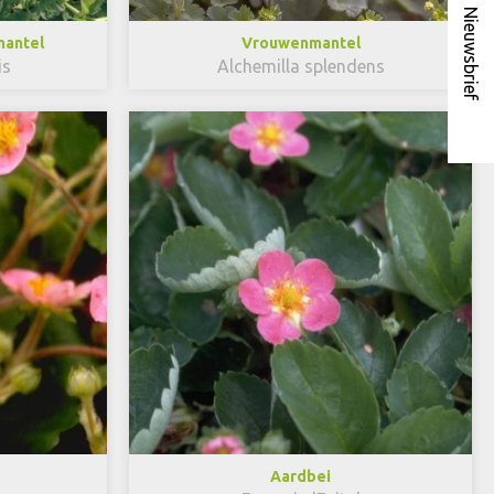
Nieuwsbrief
mantel
Vrouwenmantel
is
Alchemilla splendens
Aardbei