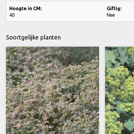
Hoogte in CM:
Giftig:
40
Nee
Soortgelijke planten