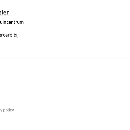
alen
y policy