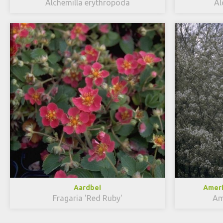
Alchemilla erythropoda
Al
Aardbei
Ameri
Fragaria 'Red Ruby'
Am