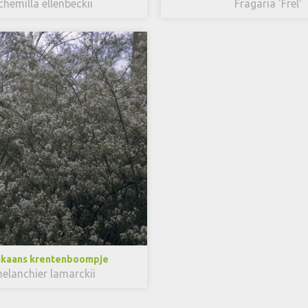
chemilla ellenbeckii
Fragaria 'Frel'
kaans krentenboompje
elanchier lamarckii