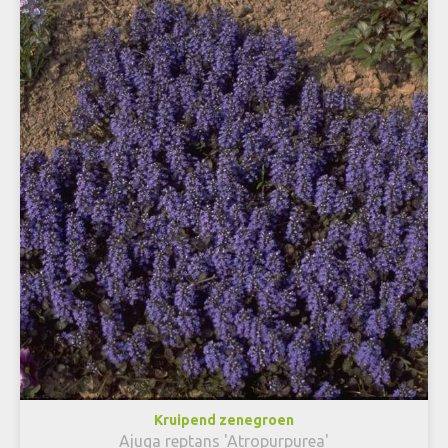
Kruipend zenegroen
Ajuga reptans 'Atropurpurea'