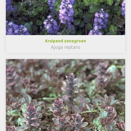
Kruipend zenegroen
Ajuga reptans