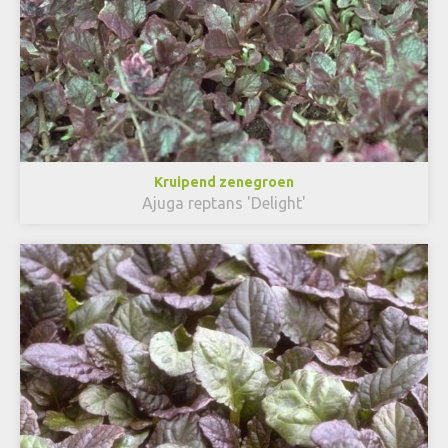
Kruipend zenegroen
Ajuga reptans 'Delight'