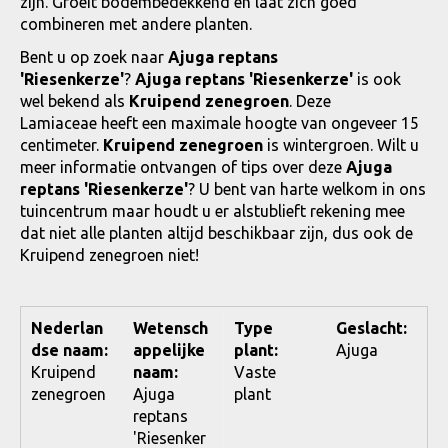
zijn. Groeit bodembedekkend en laat zich goed
combineren met andere planten.
Bent u op zoek naar
Ajuga reptans
'Riesenkerze'
?
Ajuga reptans 'Riesenkerze'
is ook
wel bekend als
Kruipend zenegroen
. Deze
Lamiaceae heeft een maximale hoogte van ongeveer 15
centimeter.
Kruipend zenegroen
is wintergroen. Wilt u
meer informatie ontvangen of tips over deze
Ajuga
reptans 'Riesenkerze'
? U bent van harte welkom in ons
tuincentrum maar houdt u er alstublieft rekening mee
dat niet alle planten altijd beschikbaar zijn, dus ook de
Kruipend zenegroen niet!
Nederlan
Wetensch
Type
Geslacht:
dse naam:
appelijke
plant:
Ajuga
Kruipend
naam:
Vaste
zenegroen
Ajuga
plant
reptans
'Riesenker