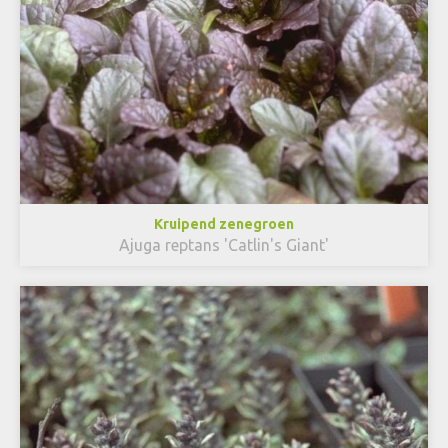
Kruipend zenegroen
Ajuga reptans 'Catlin's Giant'