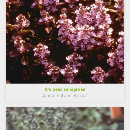
Kruipend zenegroen
Ajuga reptans 'Rosea'