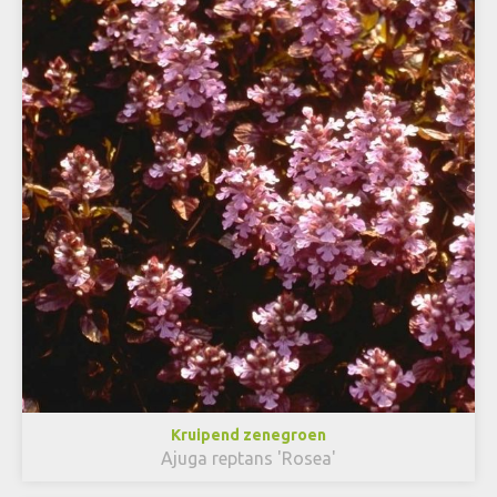
Kruipend zenegroen
Ajuga reptans 'Rosea'