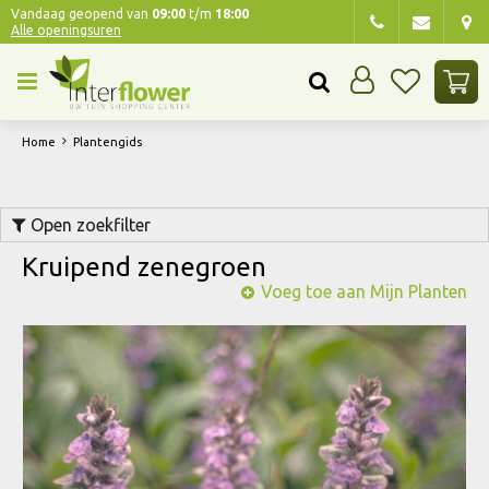
G
Vandaag geopend van
09:00
t/m
18:00
Alle openingsuren
a
n
a
a
r
Home
Plantengids
c
o
n
Open zoekfilter
t
e
Kruipend zenegroen
n
Voeg toe aan Mijn Planten
t