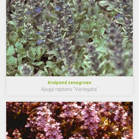
Kruipend zenegroen
Ajuga reptans 'Variegata'