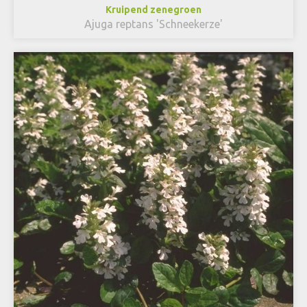
Kruipend zenegroen
Ajuga reptans 'Schneekerze'