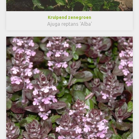
Kruipend zenegroen
Ajuga reptans 'Alba'