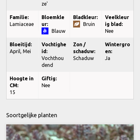
ze'
Familie:
Bloemkle
Bladkleur:
Veelkleur
Lamiaceae
ur:
Bruin
ig blad:
Blauw
Nee
Bloeitijd:
Vochtighe
Zon /
Wintergro
April, Mei
id:
schaduw:
en:
Vochthou
Schaduw
Ja
dend
Hoogte in
Giftig:
CM:
Nee
15
Soortgelijke planten