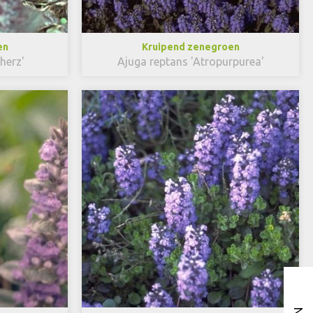
en
Kruipend zenegroen
herz'
Ajuga reptans 'Atropurpurea'