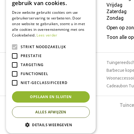
gebruik van cookies.
E.
info@interflower.be
Vrijdag
Zaterdag
Deze website gebruikt cookies om uw
Zondag
gebruikerservaring te verbeteren. Door
onze website te gebruiken, stemt u in met
Open op zon
alle cookies in overeenstemming met ons
Cookiebeleid.
Lees verder
Toon alle o
STRIKT NOODZAKELIJK
PRESTATIE
Tuincentrum
Tuingereedsc
TARGETING
Dierenwinkel
Barbecue kop
FUNCTIONEEL
Tuinplanten
Woonaccessoi
NIET-GECLASSIFICEERD
Cafetaria
Cadeaubon Tu
OPSLAAN EN SLUITEN
Tuince
ALLES AFWIJZEN
DETAILS WEERGEVEN