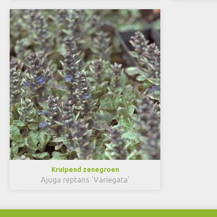
Kruipend zenegroen
Ajuga reptans 'Variegata'