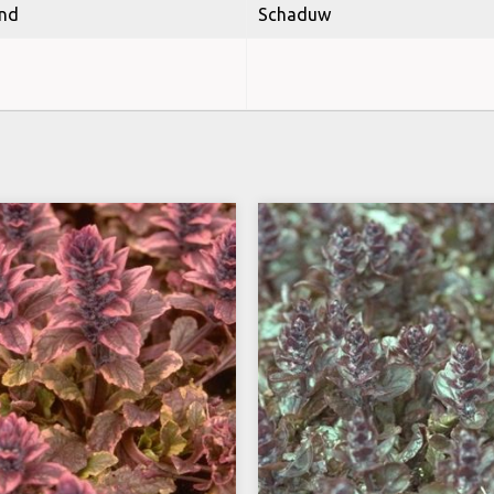
nd
Schaduw