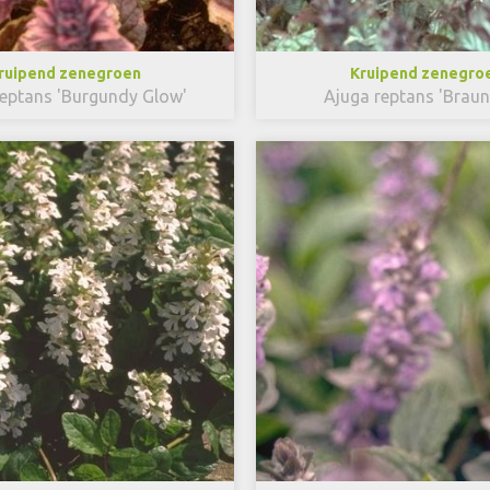
ruipend zenegroen
Kruipend zenegro
reptans 'Burgundy Glow'
Ajuga reptans 'Braun