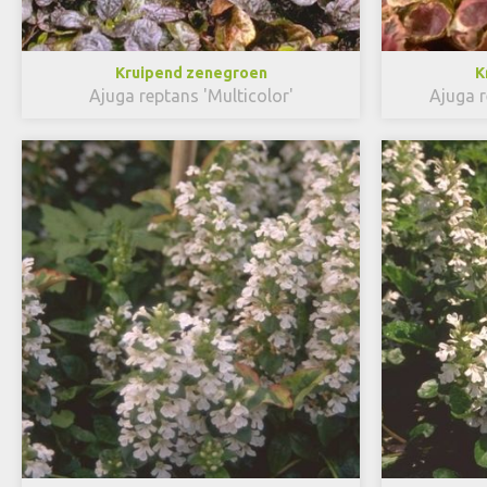
Kruipend zenegroen
K
Ajuga reptans 'Multicolor'
Ajuga 