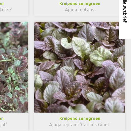
Nieuwsbrief
en
Kruipend zenegroen
kerze'
Ajuga reptans
en
Kruipend zenegroen
ght'
Ajuga reptans 'Catlin's Giant'