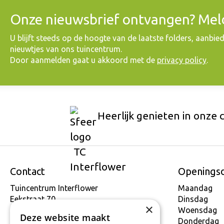
Onze nieuwsbrief ontvangen? Meld
​U blijft steeds op de hoogte van de laatste folders, aanbie
nieuwtjes van ons tuincentrum.
Door aanmelden gaat u akkoord met de
privacy policy
.
Heerlijk genieten in onze 
Contact
Openings
Tuincentrum Interflower
Maandag
Eekstraat 70
Dinsdag
×
9160 Lokeren
Woensdag
Deze website maakt
T.
+32 934 806 03
Donderdag