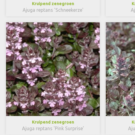
Kruipend zenegroen
K
Ajuga reptans 'Schneekerze'
A
Kruipend zenegroen
K
Ajuga reptans 'Pink Surprise'
Aju