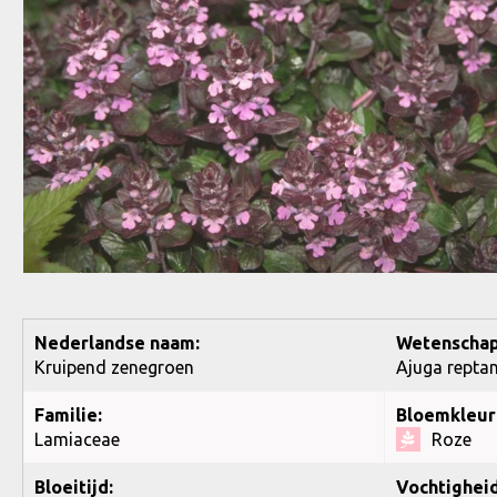
Nederlandse naam:
Wetenschap
Kruipend zenegroen
Ajuga reptan
Familie:
Bloemkleur
Lamiaceae
Roze
Bloeitijd:
Vochtigheid