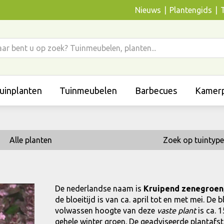
Nieuws
Plantengids
uinplanten
Tuinmeubelen
Barbecues
Kamerp
Alle planten
Zoek op tuintype
De nederlandse naam is
Kruipend zenegroen
de bloeitijd is van ca. april tot en met mei. De
volwassen hoogte van deze
vaste plant
is ca. 1
gehele winter groen. De geadviseerde plantafstan