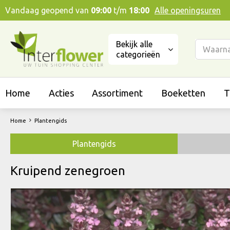
Ga
Vandaag geopend van
09:00
t/m
18:00
Alle openingsuren
naar
content
Bekijk alle
categorieën
Home
Acties
Assortiment
Boeketten
T
Home
Plantengids
Plantengids
Kruipend zenegroen