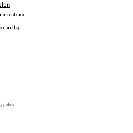
alen
y policy