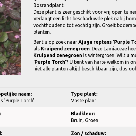
Bosrandplant.
Deze plant is zeer geschikt voor vrij open tui
Verlangt een licht beschaduwde plek nabij bom
vochthoudend tot vochtig zijn. Groeit bodemb
planten.
Bent u op zoek naar
Ajuga reptans 'Purple To
als
Kruipend zenegroen
. Deze Lamiaceae hee
Kruipend zenegroen
is wintergroen. Wilt u 
'Purple Torch'
? U bent van harte welkom in on
niet alle planten altijd beschikbaar zijn, dus o
pelijke naam:
Type plant:
s 'Purple Torch'
Vaste plant
:
Bladkleur:
Bruin, Groen
:
Zon / schaduw: