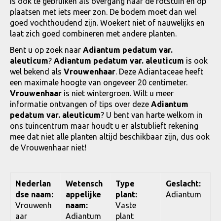
is ook te gebruiken als overgang naar de rotstuin en op
plaatsen met iets meer zon. De bodem moet dan wel
goed vochthoudend zijn. Woekert niet of nauwelijks en
laat zich goed combineren met andere planten.
Bent u op zoek naar
Adiantum pedatum var.
aleuticum
?
Adiantum pedatum var. aleuticum
is ook
wel bekend als
Vrouwenhaar
. Deze Adiantaceae heeft
een maximale hoogte van ongeveer 20 centimeter.
Vrouwenhaar
is niet wintergroen. Wilt u meer
informatie ontvangen of tips over deze
Adiantum
pedatum var. aleuticum
? U bent van harte welkom in
ons tuincentrum maar houdt u er alstublieft rekening
mee dat niet alle planten altijd beschikbaar zijn, dus ook
de Vrouwenhaar niet!
Nederlan
Wetensch
Type
Geslacht:
dse naam:
appelijke
plant:
Adiantum
Vrouwenh
naam:
Vaste
aar
Adiantum
plant