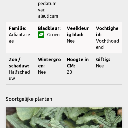
pedatum
var.
aleuticum
Familie:
Bladkleur:
Veelkleur
Vochtighe
Adiantace
Groen
ig blad:
id:
ae
Nee
Vochthoud
end
Zon /
Wintergro
Hoogte in
Giftig:
schaduw:
en:
CM:
Nee
Halfschad
Nee
20
uw
Soortgelijke planten