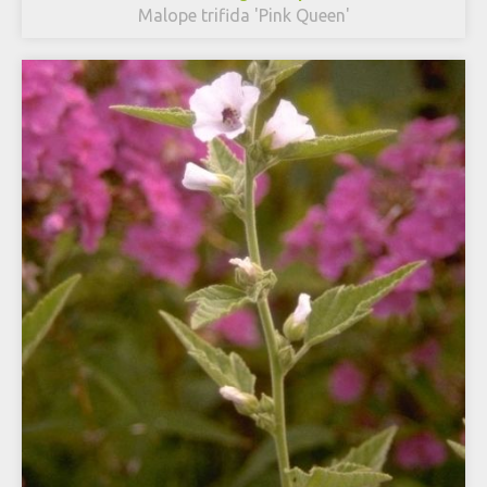
Malope trifida 'Pink Queen'