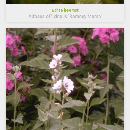
Echte heemst
Althaea officinalis 'Romney Marsh'