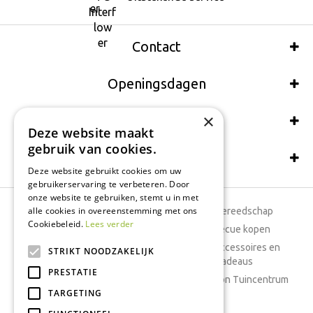
Contact
Openingsdagen
×
Wij accepteren ook:
Deze website maakt
gebruik van cookies.
Schrijf een recensie
Deze website gebruikt cookies om uw
gebruikerservaring te verbeteren. Door
onze website te gebruiken, stemt u in met
alle cookies in overeenstemming met ons
Tuincentrum
Tuingereedschap
Cookiebeleid.
Lees verder
Dierenwinkel
Barbecue kopen
Tuinplanten
Woonaccessoires en
STRIKT NOODZAKELIJK
cadeaus
Cafetaria
PRESTATIE
Cadeaubon Tuincentrum
TARGETING
Kamerplanten