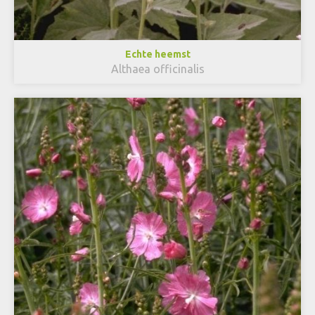
Echte heemst
Althaea officinalis