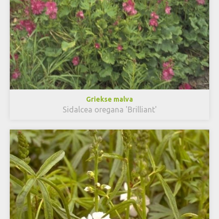
Griekse malva
Sidalcea oregana 'Brilliant'