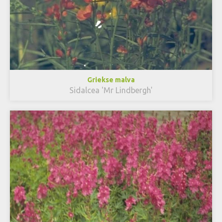
Griekse malva
Sidalcea 'Mr Lindbergh'