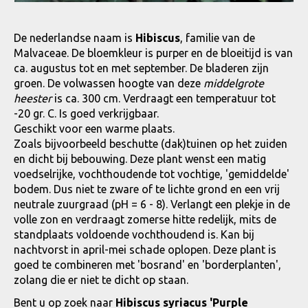
De nederlandse naam is
Hibiscus
, familie van de
Malvaceae. De bloemkleur is purper en de bloeitijd is van
ca. augustus tot en met september. De bladeren zijn
groen. De volwassen hoogte van deze
middelgrote
heester
is ca. 300 cm. Verdraagt een temperatuur tot
-20 gr. C. Is goed verkrijgbaar.
Geschikt voor een warme plaats.
Zoals bijvoorbeeld beschutte (dak)tuinen op het zuiden
en dicht bij bebouwing. Deze plant wenst een matig
voedselrijke, vochthoudende tot vochtige, 'gemiddelde'
bodem. Dus niet te zware of te lichte grond en een vrij
neutrale zuurgraad (pH = 6 - 8). Verlangt een plekje in de
volle zon en verdraagt zomerse hitte redelijk, mits de
standplaats voldoende vochthoudend is. Kan bij
nachtvorst in april-mei schade oplopen. Deze plant is
goed te combineren met 'bosrand' en 'borderplanten',
zolang die er niet te dicht op staan.
Bent u op zoek naar
Hibiscus syriacus 'Purple