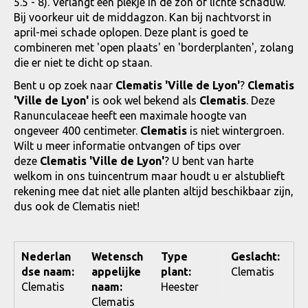
5.5 - 8). Verlangt een plekje in de zon of lichte schaduw.
Bij voorkeur uit de middagzon. Kan bij nachtvorst in
april-mei schade oplopen. Deze plant is goed te
combineren met 'open plaats' en 'borderplanten', zolang
die er niet te dicht op staan.
Bent u op zoek naar
Clematis 'Ville de Lyon'
?
Clematis
'Ville de Lyon'
is ook wel bekend als
Clematis
. Deze
Ranunculaceae heeft een maximale hoogte van
ongeveer 400 centimeter.
Clematis
is niet wintergroen.
Wilt u meer informatie ontvangen of tips over
deze
Clematis 'Ville de Lyon'
? U bent van harte
welkom in ons tuincentrum maar houdt u er alstublieft
rekening mee dat niet alle planten altijd beschikbaar zijn,
dus ook de Clematis niet!
Nederlan
Wetensch
Type
Geslacht:
dse naam:
appelijke
plant:
Clematis
Clematis
naam:
Heester
Clematis