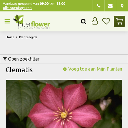
G
Vandaag geopend van
09:00
t/m
18:00
Alle openingsuren
a
n
a
a
r
Home
Plantengids
c
o
n
Open zoekfilter
t
e
Clematis
Voeg toe aan Mijn Planten
n
t