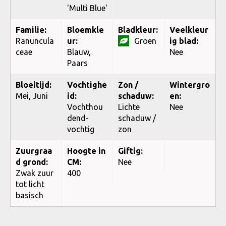
'Multi Blue'
Familie:
Bloemkle
Bladkleur:
Veelkleur
Ranuncula
ur:
Groen
ig blad:
ceae
Blauw,
Nee
Paars
Bloeitijd:
Vochtighe
Zon /
Wintergro
Mei, Juni
id:
schaduw:
en:
Vochthou
Lichte
Nee
dend-
schaduw /
vochtig
zon
Zuurgraa
Hoogte in
Giftig:
d grond:
CM:
Nee
Zwak zuur
400
tot licht
basisch