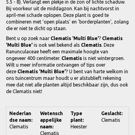
5.5 - 8). Verlangt een plekje in de zon of lichte schaduw.
Bij voorkeur uit de middagzon. Kan bij nachtvorst in
april-mei schade oplopen. Deze plant is goed te
combineren met 'open plaats' en 'borderplanten', zolang
die er niet te dicht op staan.
Bent u op zoek naar
Clematis 'Multi Blue'
?
Clematis
'Multi Blue'
is ook wel bekend als
Clematis
. Deze
Ranunculaceae heeft een maximale hoogte van
ongeveer 400 centimeter.
Clematis
is niet wintergroen.
Wilt u meer informatie ontvangen of tips over
deze
Clematis 'Multi Blue'
? U bent van harte welkom in
ons tuincentrum maar houdt u er alstublieft rekening
mee dat niet alle planten altijd beschikbaar zijn, dus ook
de Clematis niet!
Nederlan
Wetensch
Type
Geslacht:
dse naam:
appelijke
plant:
Clematis
Clematis
naam:
Heester
Clematis