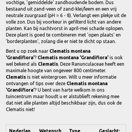
vochtige, 'gemiddelde' zandhoudende bodem. Dus
bestaand uit zand-veen of zand-klei/leem en een vrij
neutrale zuurgraad (pH = 6 - 8). Verlangt een plekje uit de
volle zon. Dus bij voorkeur in gefilterd licht van andere
planten. Kan bij nachtvorst in april-mei schade oplopen.
Deze plant is goed te combineren met 'open plaats' en
'borderplanten', zolang die er niet te dicht op staan.
Bent u op zoek naar
Clematis montana
'Grandiflora'
?
Clematis montana 'Grandiflora'
is ook
wel bekend als
Clematis
. Deze Ranunculaceae heeft een
maximale hoogte van ongeveer 800 centimeter.
Clematis
is niet wintergroen. Wilt u meer informatie
ontvangen of tips over deze
Clematis montana
'Grandiflora'
? U bent van harte welkom in ons
tuincentrum maar houdt u er alstublieft rekening mee
dat niet alle planten altijd beschikbaar zijn, dus ook de
Clematis niet!
Nederlan
Wetensch
Type
Geslacht: