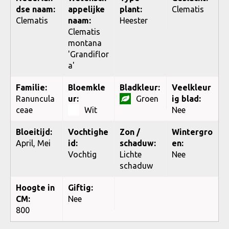
dse naam:
appelijke
plant:
Clematis
Clematis
naam:
Heester
Clematis
montana
'Grandiflor
a'
Familie:
Bloemkle
Bladkleur:
Veelkleur
Ranuncula
ur:
Groen
ig blad:
ceae
Wit
Nee
Bloeitijd:
Vochtighe
Zon /
Wintergro
April, Mei
id:
schaduw:
en:
Vochtig
Lichte
Nee
schaduw
Hoogte in
Giftig:
CM:
Nee
800