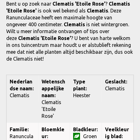
Bent u op zoek naar
Clematis 'Etoile Rose'
?
Clematis
'Etoile Rose'
is ook wel bekend als
Clematis
. Deze
Ranunculaceae heeft een maximale hoogte van
ongeveer 400 centimeter.
Clematis
is niet wintergroen.
Wilt u meer informatie ontvangen of tips over
deze
Clematis 'Etoile Rose'
? U bent van harte welkom
in ons tuincentrum maar houdt u er alstublieft rekening
mee dat niet alle planten altijd beschikbaar zijn, dus ook
de Clematis niet!
Nederlan
Wetensch
Type
Geslacht:
dse naam:
appelijke
plant:
Clematis
Clematis
naam:
Heester
Clematis
'Etoile
Rose'
Familie:
Bloemkle
Bladkleur:
Veelkleur
Ranuncula
ur:
Groen
ig blad: