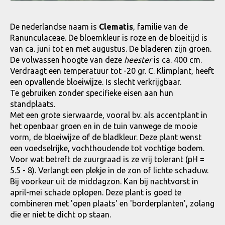
De nederlandse naam is
Clematis
, familie van de
Ranunculaceae. De bloemkleur is roze en de bloeitijd is
van ca. juni tot en met augustus. De bladeren zijn groen.
De volwassen hoogte van deze
heester
is ca. 400 cm.
Verdraagt een temperatuur tot -20 gr. C. Klimplant, heeft
een opvallende bloeiwijze. Is slecht verkrijgbaar.
Te gebruiken zonder specifieke eisen aan hun
standplaats.
Met een grote sierwaarde, vooral bv. als accentplant in
het openbaar groen en in de tuin vanwege de mooie
vorm, de bloeiwijze of de bladkleur. Deze plant wenst
een voedselrijke, vochthoudende tot vochtige bodem.
Voor wat betreft de zuurgraad is ze vrij tolerant (pH =
5.5 - 8). Verlangt een plekje in de zon of lichte schaduw.
Bij voorkeur uit de middagzon. Kan bij nachtvorst in
april-mei schade oplopen. Deze plant is goed te
combineren met 'open plaats' en 'borderplanten', zolang
die er niet te dicht op staan.