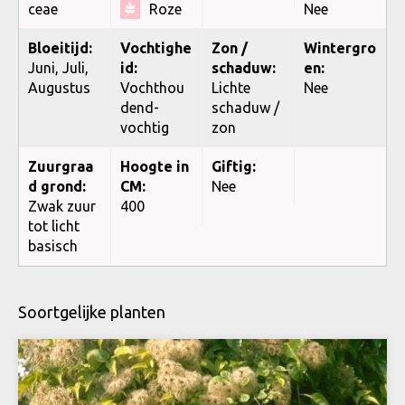
ceae
Roze
Nee
Bloeitijd:
Vochtighe
Zon /
Wintergro
Juni, Juli,
id:
schaduw:
en:
Augustus
Vochthou
Lichte
Nee
dend-
schaduw /
vochtig
zon
Zuurgraa
Hoogte in
Giftig:
d grond:
CM:
Nee
Zwak zuur
400
tot licht
basisch
Soortgelijke planten