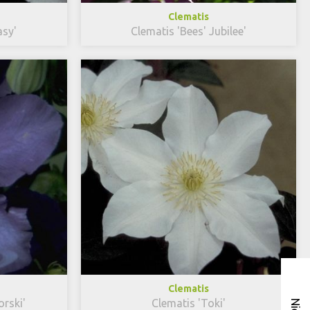
Clematis
asy'
Clematis 'Bees' Jubilee'
Clematis
orski'
Clematis 'Toki'