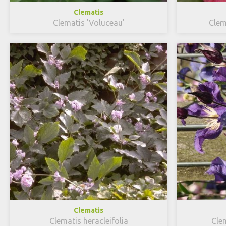
Clematis
Clematis 'Voluceau'
Clem
Clematis
Clematis heracleifolia
Clem