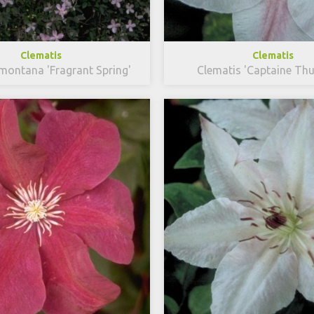
Clematis
Clematis
montana 'Fragrant Spring'
Clematis 'Captaine Thui