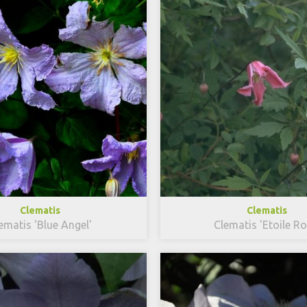
Clematis
Clematis
ematis 'Blue Angel'
Clematis 'Etoile Ro