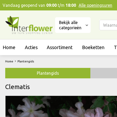
Ga
Vandaag geopend van
09:00
t/m
18:00
Alle openingsuren
naar
content
Bekijk alle
categorieën
Home
Acties
Assortiment
Boeketten
T
Home
Plantengids
Plantengids
Clematis