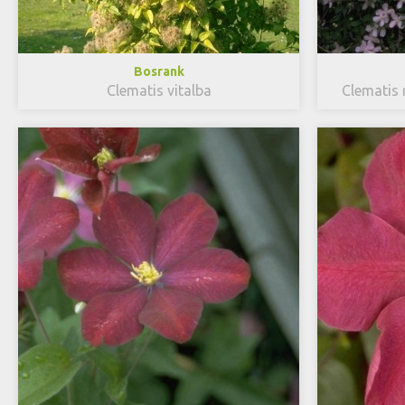
Bosrank
Clematis vitalba
Clematis 