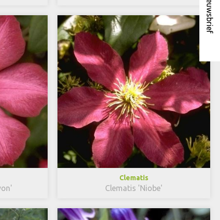
Nieuwsbrief
Clematis
yon'
Clematis 'Niobe'