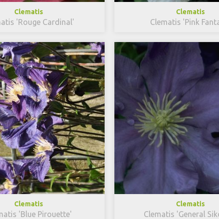
Clematis
Clematis
atis 'Rouge Cardinal'
Clematis 'Pink Fant
Clematis
Clematis
atis 'Blue Pirouette'
Clematis 'General Sik