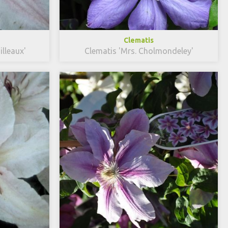
Clematis
lleaux'
Clematis 'Mrs. Cholmondeley'