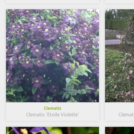
Clematis
Clematis 'Etoile Violette'
Clemat