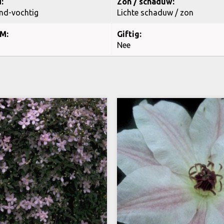
:
Zon / schaduw:
nd-vochtig
Lichte schaduw / zon
M:
Giftig:
Nee