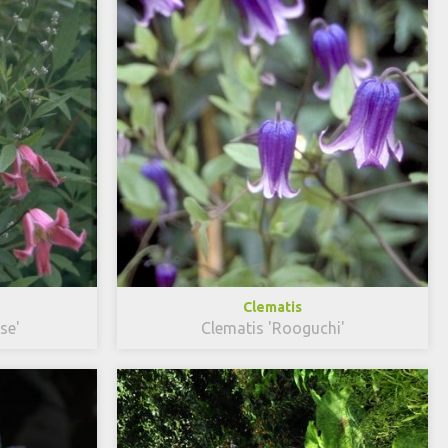
Clematis
se'
Clematis 'Rooguchi'