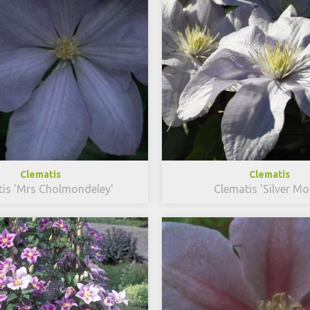
Clematis
Clematis
is 'Mrs Cholmondeley'
Clematis 'Silver M