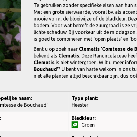
Te gebruiken zonder specifieke eisen aan hun s
Met een grote sierwaarde, vooral bv. als accen
mooie vorm, de bloeiwijze of de bladkleur. Dez
bodem. Voor wat betreft de zuurgraad is ze vrij 
lichte schaduw. Bij voorkeur uit de middagzon.
is goed te combineren met 'open plaats' en 'bor
Bent u op zoek naar
Clematis 'Comtesse de 
bekend als
Clematis
. Deze Ranunculaceae hee
Clematis
is niet wintergroen. Wilt u meer inf
Bouchaud'
? U bent van harte welkom in ons tu
niet alle planten altijd beschikbaar zijn, dus oo
pelijke naam:
Type plant:
omtesse de Bouchaud'
Heester
:
Bladkleur:
Groen