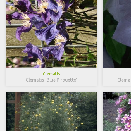
Clematis
Clematis 'Blue Pirouette'
Clemat