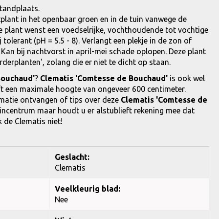
tandplaats.
tplant in het openbaar groen en in de tuin vanwege de
e plant wenst een voedselrijke, vochthoudende tot vochtige
tolerant (pH = 5.5 - 8). Verlangt een plekje in de zon of
 Kan bij nachtvorst in april-mei schade oplopen. Deze plant
derplanten', zolang die er niet te dicht op staan.
Bouchaud'
?
Clematis 'Comtesse de Bouchaud'
is ook wel
ft een maximale hoogte van ongeveer 600 centimeter.
ormatie ontvangen of tips over deze
Clematis 'Comtesse de
incentrum maar houdt u er alstublieft rekening mee dat
k de Clematis niet!
Geslacht:
Clematis
Veelkleurig blad:
Nee