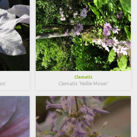
Clematis
oon'
Clematis 'Nellie Moser'