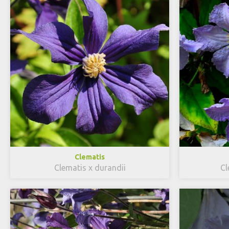
Clematis
Clematis x durandii
Cl