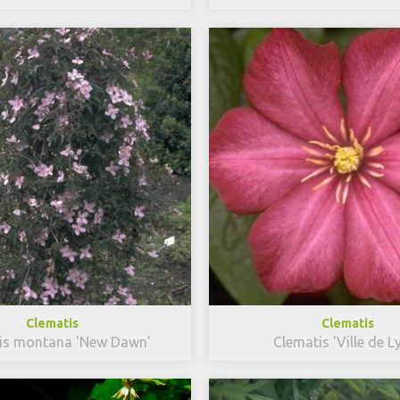
Clematis
Clematis
is montana 'New Dawn'
Clematis 'Ville de L