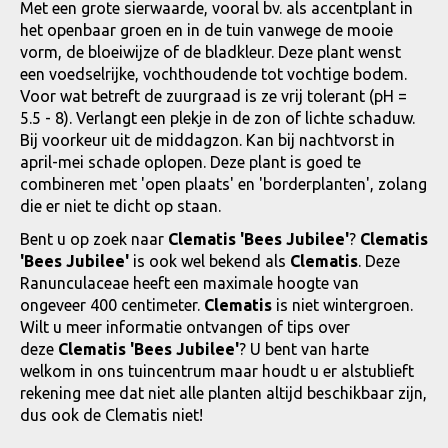
Met een grote sierwaarde, vooral bv. als accentplant in
het openbaar groen en in de tuin vanwege de mooie
vorm, de bloeiwijze of de bladkleur. Deze plant wenst
een voedselrijke, vochthoudende tot vochtige bodem.
Voor wat betreft de zuurgraad is ze vrij tolerant (pH =
5.5 - 8). Verlangt een plekje in de zon of lichte schaduw.
Bij voorkeur uit de middagzon. Kan bij nachtvorst in
april-mei schade oplopen. Deze plant is goed te
combineren met 'open plaats' en 'borderplanten', zolang
die er niet te dicht op staan.
Bent u op zoek naar
Clematis 'Bees Jubilee'
?
Clematis
'Bees Jubilee'
is ook wel bekend als
Clematis
. Deze
Ranunculaceae heeft een maximale hoogte van
ongeveer 400 centimeter.
Clematis
is niet wintergroen.
Wilt u meer informatie ontvangen of tips over
deze
Clematis 'Bees Jubilee'
? U bent van harte
welkom in ons tuincentrum maar houdt u er alstublieft
rekening mee dat niet alle planten altijd beschikbaar zijn,
dus ook de Clematis niet!