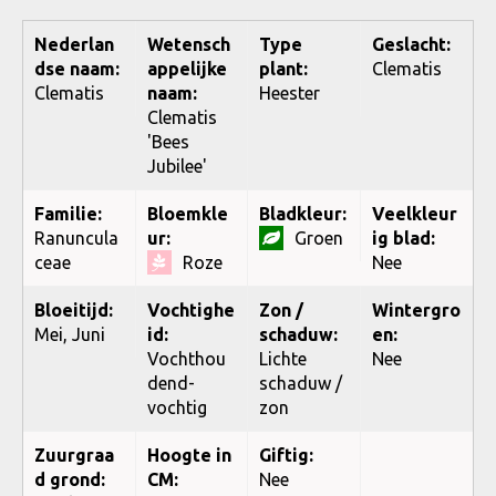
Nederlan
Wetensch
Type
Geslacht:
dse naam:
appelijke
plant:
Clematis
Clematis
naam:
Heester
Clematis
'Bees
Jubilee'
Familie:
Bloemkle
Bladkleur:
Veelkleur
Ranuncula
ur:
Groen
ig blad:
ceae
Roze
Nee
Bloeitijd:
Vochtighe
Zon /
Wintergro
Mei, Juni
id:
schaduw:
en:
Vochthou
Lichte
Nee
dend-
schaduw /
vochtig
zon
Zuurgraa
Hoogte in
Giftig:
d grond:
CM:
Nee