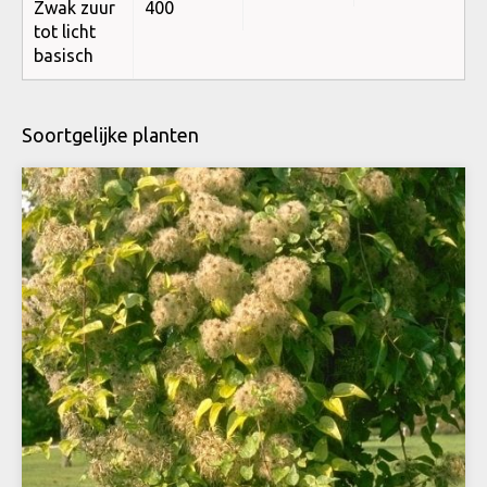
Zwak zuur
400
tot licht
basisch
Soortgelijke planten