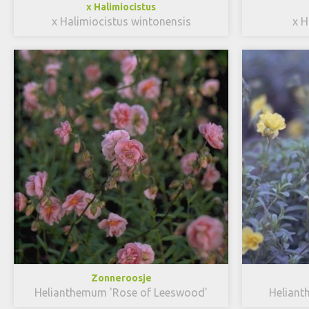
x Halimiocistus
x Halimiocistus wintonensis
x H
Zonneroosje
Helianthemum 'Rose of Leeswood'
Heliant