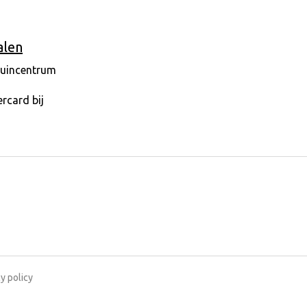
alen
y policy