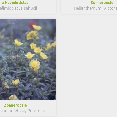
x Halimiocistus
Zonneroosje
alimiocistus sahucii
Helianthemum 'Victor 
Zonneroosje
hemum 'Wisley Primrose'