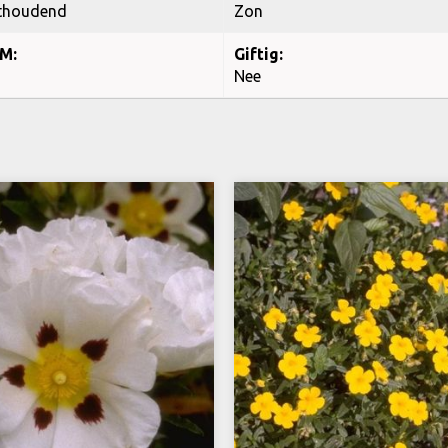
thoudend
Zon
M:
Giftig:
Nee