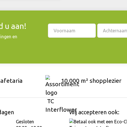
 u aan!
dingen en
cafetaria
10.000 m² shopplezier
dagen
Wij accepteren ook:
Gesloten