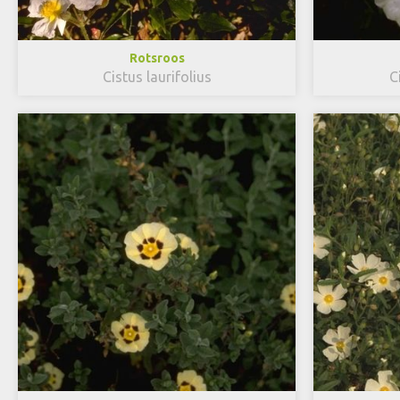
Rotsroos
Cistus laurifolius
C