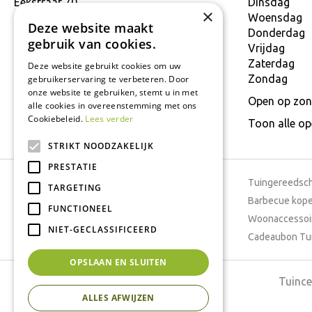
Eekstraat 70
Dinsdag
×
9160 Lokeren
Woensdag
Deze website maakt
T.
+32 934 806 03
Donderdag
gebruik van cookies.
E.
info@interflower.be
Vrijdag
Zaterdag
Deze website gebruikt cookies om uw
Zondag
gebruikerservaring te verbeteren. Door
onze website te gebruiken, stemt u in met
Open op zon
alle cookies in overeenstemming met ons
Cookiebeleid.
Lees verder
Toon alle o
STRIKT NOODZAKELIJK
PRESTATIE
Tuincentrum
Tuingereedsc
TARGETING
Dierenwinkel
Barbecue kop
FUNCTIONEEL
Tuinplanten
Woonaccessoi
NIET-GECLASSIFICEERD
Cafetaria
Cadeaubon Tu
OPSLAAN EN SLUITEN
Tuince
ALLES AFWIJZEN