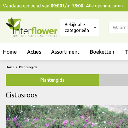
Ga
Vandaag geopend van
09:00
t/m
18:00
Alle openingsuren
naar
content
Bekijk alle
categorieën
Home
Acties
Assortiment
Boeketten
T
Home
Plantengids
Plantengids
Cistusroos