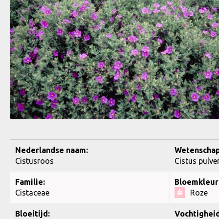
Nederlandse naam:
Wetenschap
Cistusroos
Cistus pulve
Familie:
Bloemkleur
Cistaceae
Roze
Bloeitijd:
Vochtigheid