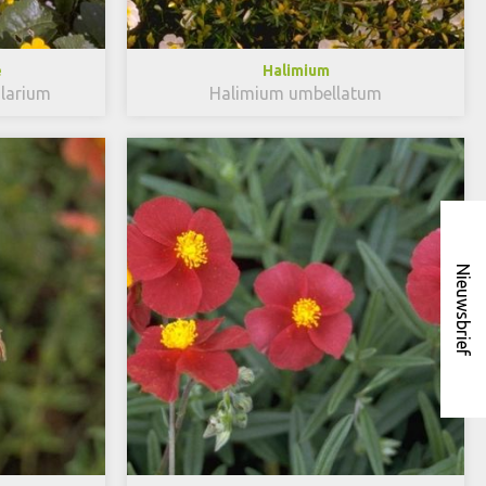
e
Halimium
larium
Halimium umbellatum
Nieuwsbrief