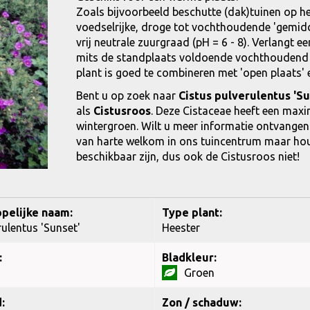
Zoals bijvoorbeeld beschutte (dak)tuinen op he
voedselrijke, droge tot vochthoudende 'gemidde
vrij neutrale zuurgraad (pH = 6 - 8). Verlangt ee
mits de standplaats voldoende vochthoudend is
plant is goed te combineren met 'open plaats' e
Bent u op zoek naar
Cistus pulverulentus 'Su
als
Cistusroos
. Deze Cistaceae heeft een max
wintergroen. Wilt u meer informatie ontvangen
van harte welkom in ons tuincentrum maar houdt 
beschikbaar zijn, dus ook de Cistusroos niet!
pelijke naam:
Type plant:
rulentus 'Sunset'
Heester
:
Bladkleur:
Groen
:
Zon / schaduw: