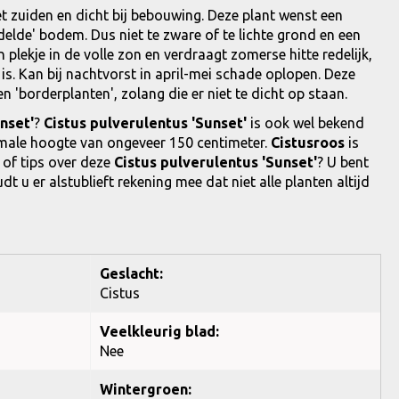
t zuiden en dicht bij bebouwing. Deze plant wenst een
lde' bodem. Dus niet te zware of te lichte grond en een
n plekje in de volle zon en verdraagt zomerse hitte redelijk,
. Kan bij nachtvorst in april-mei schade oplopen. Deze
n 'borderplanten', zolang die er niet te dicht op staan.
nset'
?
Cistus pulverulentus 'Sunset'
is ook wel bekend
imale hoogte van ongeveer 150 centimeter.
Cistusroos
is
 of tips over deze
Cistus pulverulentus 'Sunset'
? U bent
u er alstublieft rekening mee dat niet alle planten altijd
Geslacht:
Cistus
Veelkleurig blad:
Nee
Wintergroen: