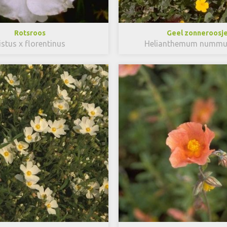
Rotsroos
Geel zonneroosj
istus x florentinus
Helianthemum nummu