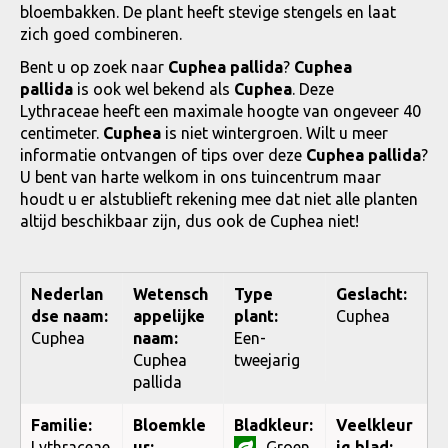
bloembakken. De plant heeft stevige stengels en laat
zich goed combineren.
Bent u op zoek naar
Cuphea pallida
?
Cuphea
pallida
is ook wel bekend als
Cuphea
. Deze
Lythraceae heeft een maximale hoogte van ongeveer 40
centimeter.
Cuphea
is niet wintergroen. Wilt u meer
informatie ontvangen of tips over deze
Cuphea pallida
?
U bent van harte welkom in ons tuincentrum maar
houdt u er alstublieft rekening mee dat niet alle planten
altijd beschikbaar zijn, dus ook de Cuphea niet!
Nederlan
Wetensch
Type
Geslacht:
dse naam:
appelijke
plant:
Cuphea
Cuphea
naam:
Een-
Cuphea
tweejarig
pallida
Familie:
Bloemkle
Bladkleur:
Veelkleur
Lythraceae
ur:
Groen
ig blad: