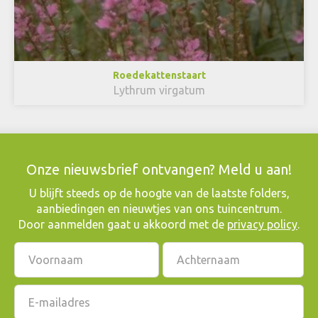
Roedekattenstaart
Lythrum virgatum
Onze nieuwsbrief ontvangen? Meld u aan!
​U blijft steeds op de hoogte van de laatste folders,
aanbiedingen en nieuwtjes van ons tuincentrum.
Door aanmelden gaat u akkoord met de
privacy policy
.