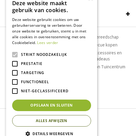
Deze website maakt
gebruik van cookies.
Schrijf een recensie
Deze website gebruikt cookies om uw
gebruikerservaring te verbeteren. Door
onze website te gebruiken, stemt u in met
alle cookies in overeenstemming met ons
Tuincentrum
Tuingereedschap
Cookiebeleid.
Lees verder
Dierenwinkel
Barbecue kopen
Tuinplanten
Woonaccessoires en
STRIKT NOODZAKELIJK
cadeaus
Cafetaria
PRESTATIE
Cadeaubon Tuincentrum
TARGETING
Kamerplanten
FUNCTIONEEL
Moestuin
Boeketten
NIET-GECLASSIFICEERD
Vijver
OPSLAAN EN SLUITEN
Tuincentrum Interflower
ALLES AFWIJZEN
Green Solutions
Tuincentrum Overzicht
DETAILS WEERGEVEN