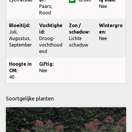
Paars,
Nee
Rood
Bloeitijd:
Vochtighe
Zon /
Wintergro
Juli,
id:
schaduw:
en:
Augustus,
Droog-
Lichte
Nee
September
vochthoud
schaduw
end
Hoogte in
Giftig:
CM:
Nee
40
Soortgelijke planten