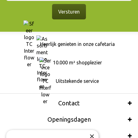
Heerlijk genieten in onze cafetaria
10.000 m² shopplezier
Uitstekende service
Contact
Openingsdagen
×
Wij accepteren ook: