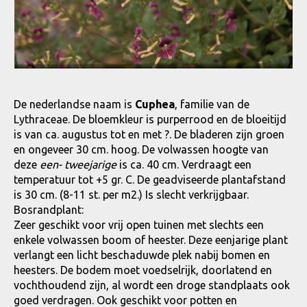
De nederlandse naam is
Cuphea
, familie van de
Lythraceae. De bloemkleur is purperrood en de bloeitijd
is van ca. augustus tot en met ?. De bladeren zijn groen
en ongeveer 30 cm. hoog. De volwassen hoogte van
deze
een- tweejarige
is ca. 40 cm. Verdraagt een
temperatuur tot +5 gr. C. De geadviseerde plantafstand
is 30 cm. (8-11 st. per m2.) Is slecht verkrijgbaar.
Bosrandplant:
Zeer geschikt voor vrij open tuinen met slechts een
enkele volwassen boom of heester. Deze eenjarige plant
verlangt een licht beschaduwde plek nabij bomen en
heesters. De bodem moet voedselrijk, doorlatend en
vochthoudend zijn, al wordt een droge standplaats ook
goed verdragen. Ook geschikt voor potten en