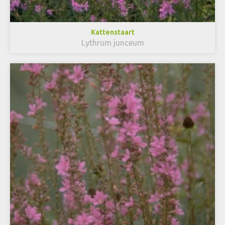
Kattenstaart
Lythrum junceum