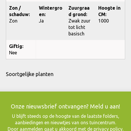
Zon /
Wintergro
Zuurgraa
Hoogte in
schaduw:
en:
d grond:
CM:
Zon
Ja
Zwak zuur
1000
tot licht
basisch
Giftig:
Nee
Soortgelijke planten
Onze nieuwsbrief ontvangen? Meld u aan!
​U blijft steeds op de hoogte van de laatste folders,
aanbiedingen en nieuwtjes van ons tuincentrum.
Door aanmelden gaat u akkoord met de
privacy policy
.