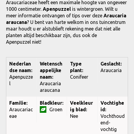
Araucariaceae heeft een maximale hoogte van ongeveer
1000 centimeter.
Apenpuzzel
is wintergroen. Wilt u
meer informatie ontvangen of tips over deze
Araucaria
araucana
? U bent van harte welkom in ons tuincentrum
maar houdt u er alstublieft rekening mee dat niet alle
planten altijd beschikbaar zijn, dus ook de
Apenpuzzel niet!
Nederlan
Wetensch
Type
Geslacht:
dse naam:
appelijke
plant:
Araucaria
Apenpuzze
naam:
Conifeer
l
Araucaria
araucana
Familie:
Bladkleur:
Veelkleur
Vochtighe
Araucariac
Groen
ig blad:
id:
eae
Nee
Vochthoud
end-
vochtig