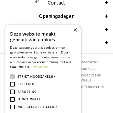
Contact
Openingsdagen
×
Wij accepteren ook:
Deze website maakt
gebruik van cookies.
Schrijf een recensie
Deze website gebruikt cookies om uw
gebruikerservaring te verbeteren. Door
onze website te gebruiken, stemt u in met
alle cookies in overeenstemming met ons
Tuincentrum
Tuingereedschap
Cookiebeleid.
Lees verder
Dierenwinkel
Barbecue kopen
Tuinplanten
Woonaccessoires en
STRIKT NOODZAKELIJK
cadeaus
Cafetaria
PRESTATIE
Cadeaubon Tuincentrum
TARGETING
Kamerplanten
FUNCTIONEEL
Moestuin
Boeketten
NIET-GECLASSIFICEERD
Vijver