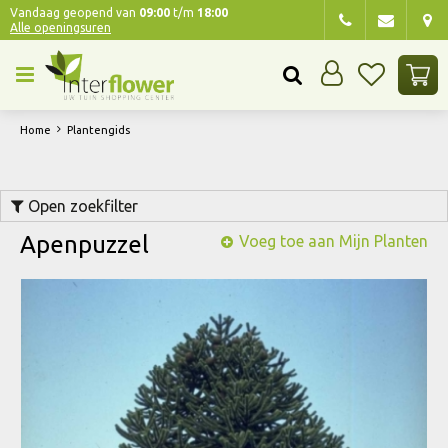
G
Vandaag geopend van
09:00
t/m
18:00
Alle openingsuren
a
n
a
a
r
Home
Plantengids
c
o
n
Open zoekfilter
t
e
Apenpuzzel
Voeg toe aan Mijn Planten
n
t