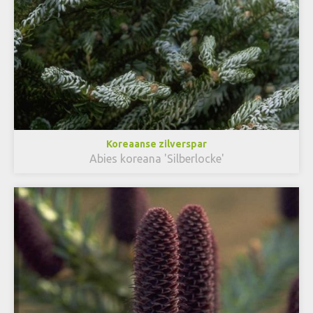
Koreaanse zilverspar
Abies koreana 'Silberlocke'