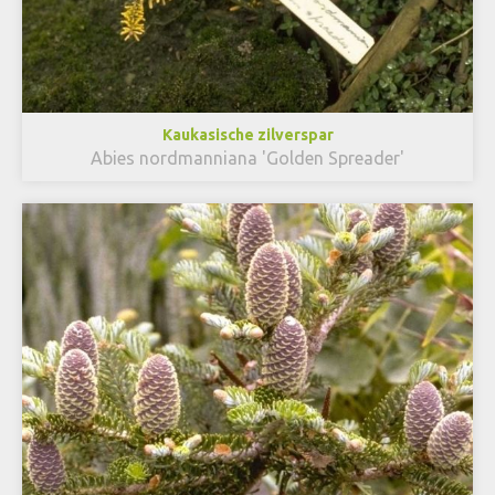
Kaukasische zilverspar
Abies nordmanniana 'Golden Spreader'