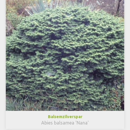
Balsemzilverspar
Abies balsamea 'Nana'