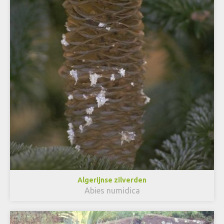
Algerijnse zilverden
Abies numidica