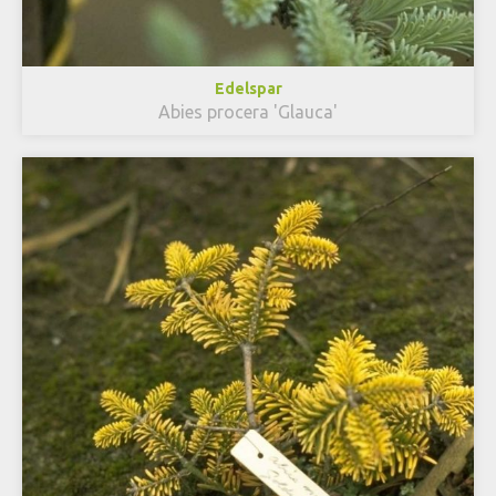
Edelspar
Abies procera 'Glauca'