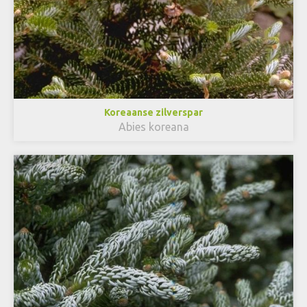
Koreaanse zilverspar
Abies koreana