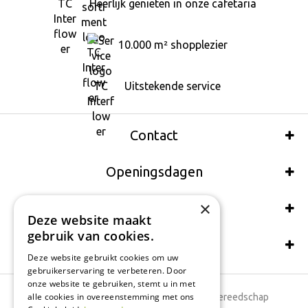
Heerlijk genieten in onze cafetaria
10.000 m² shopplezier
Uitstekende service
Contact
Openingsdagen
×
Wij accepteren ook:
Deze website maakt
gebruik van cookies.
Schrijf een recensie
Deze website gebruikt cookies om uw
gebruikerservaring te verbeteren. Door
onze website te gebruiken, stemt u in met
alle cookies in overeenstemming met ons
Tuincentrum
Tuingereedschap