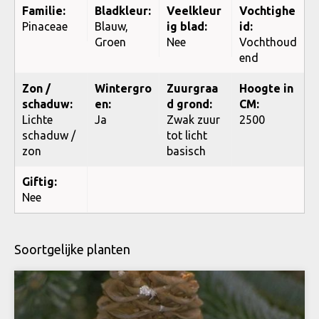
Familie:
Bladkleur:
Veelkleur
Vochtighe
Pinaceae
Blauw,
ig blad:
id:
Groen
Nee
Vochthoud
end
Zon /
Wintergro
Zuurgraa
Hoogte in
schaduw:
en:
d grond:
CM:
Lichte
Ja
Zwak zuur
2500
schaduw /
tot licht
zon
basisch
Giftig:
Nee
Soortgelijke planten