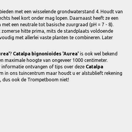
gebieden met een wisselende grondwaterstand 4. Houdt van
chts heel kort onder mag lopen. Daarnaast heeft ze een
et een neutrale tot basische zuurgraad (pH = 7 - 8).
gt zomerse hitte prima, mits de standplaats voldoende
nvoudig met allerlei vaste planten te combineren. Later
urea'
?
Catalpa bignonioides 'Aurea'
is ook wel bekend
een maximale hoogte van ongeveer 1000 centimeter.
er informatie ontvangen of tips over deze
Catalpa
m in ons tuincentrum maar houdt u er alstublieft rekening
ijn, dus ook de Trompetboom niet!