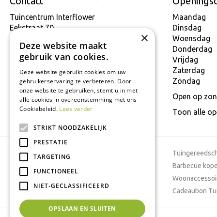
Contact
Openings
Tuincentrum Interflower
Maandag
Eekstraat 70
Dinsdag
×
9160 Lokeren
Woensdag
Deze website maakt
T.
+32 934 806 03
Donderdag
gebruik van cookies.
E.
info@interflower.be
Vrijdag
Zaterdag
Deze website gebruikt cookies om uw
Zondag
gebruikerservaring te verbeteren. Door
onze website te gebruiken, stemt u in met
Open op zon
alle cookies in overeenstemming met ons
Cookiebeleid.
Lees verder
Toon alle o
STRIKT NOODZAKELIJK
PRESTATIE
Tuincentrum
Tuingereedsc
TARGETING
Dierenwinkel
Barbecue kop
FUNCTIONEEL
Tuinplanten
Woonaccessoi
NIET-GECLASSIFICEERD
Cafetaria
Cadeaubon Tu
OPSLAAN EN SLUITEN