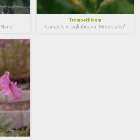
Trompetbloem
'Nana'
Campsis x tagliabuana 'Mme Galen'