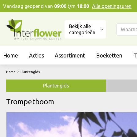
Ga
Vandaag geopend van
09:00
t/m
18:00
Alle openingsuren
naar
content
Bekijk alle
categorieën
Home
Acties
Assortiment
Boeketten
T
Home
Plantengids
Plantengids
Trompetboom