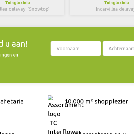
Tuingloxinia
Tuingloxinia
illea delavayi 'Snowtop'
Incarvillea delava
 u aan!
dingen en
cafetaria
10.000 m² shopplezier