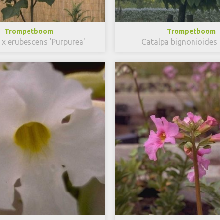
Trompetboom
Trompetboom
 x erubescens 'Purpurea'
Catalpa bignonioides 