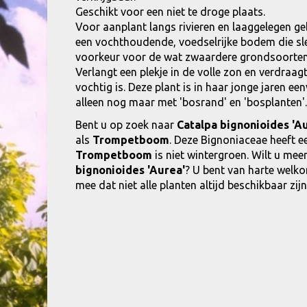
Geschikt voor een niet te droge plaats.
Voor aanplant langs rivieren en laaggelegen 
een vochthoudende, voedselrijke bodem die sle
voorkeur voor de wat zwaardere grondsoorten m
Verlangt een plekje in de volle zon en verdraa
vochtig is. Deze plant is in haar jonge jaren ee
alleen nog maar met 'bosrand' en 'bosplanten'.
Bent u op zoek naar
Catalpa bignonioides 'A
als
Trompetboom
. Deze Bignoniaceae heeft 
Trompetboom
is niet wintergroen. Wilt u me
bignonioides 'Aurea'
? U bent van harte welko
mee dat niet alle planten altijd beschikbaar z