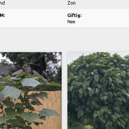
nd
Zon
M:
Giftig:
Nee