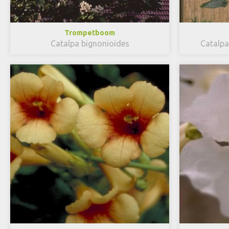
Trompetboom
Catalpa bignonioides
Catalpa