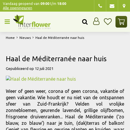
G
Vandaag geopend van
09:00
t/m
18:00
Alle openingsuren
a
n
a
a
r
Home
Nieuws
Haal de Méditerranée naar huis
c
o
n
Haal de Méditerranée naar huis
t
e
Gepubliceerd op
12 juli 2021
n
t
Weer of geen weer, corona of geen corona, vakantie of
geen vakantie. Wie houdt er nu niet van de ontspannen
sfeer van Zuid-Frankrijk? Velden vol vrolijke
zonnebloemen, geurende lavendel, grillige olijfbomen,
frisgroene druivenranken... Haal de Méditerranée (‘zo
blauw, zo blauw’) naar je tuin, (dak)terras of balkon!
Geniet van fleurige en geurige planten en kruiden, waar