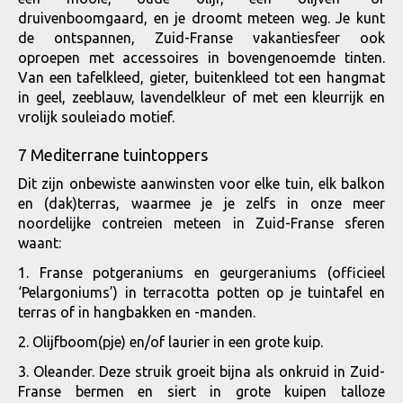
druivenboomgaard, en je droomt meteen weg. Je kunt
de ontspannen, Zuid-Franse vakantiesfeer ook
oproepen met accessoires in bovengenoemde tinten.
Van een tafelkleed, gieter, buitenkleed tot een hangmat
in geel, zeeblauw, lavendelkleur of met een kleurrijk en
vrolijk souleiado motief.
7 Mediterrane tuintoppers
Dit zijn onbewiste aanwinsten voor elke tuin, elk balkon
en (dak)terras, waarmee je je zelfs in onze meer
noordelijke contreien meteen in Zuid-Franse sferen
waant:
1. Franse potgeraniums en geurgeraniums (officieel
‘Pelargoniums’) in terracotta potten op je tuintafel en
terras of in hangbakken en -manden.
2. Olijfboom(pje) en/of laurier in een grote kuip.
3. Oleander. Deze struik groeit bijna als onkruid in Zuid-
Franse bermen en siert in grote kuipen talloze