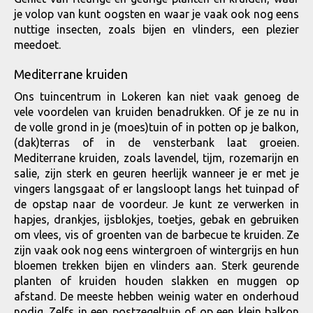
je volop van kunt oogsten en waar je vaak ook nog eens
nuttige insecten, zoals bijen en vlinders, een plezier
meedoet.
Mediterrane kruiden
Ons tuincentrum in Lokeren kan niet vaak genoeg de
vele voordelen van kruiden benadrukken. Of je ze nu in
de volle grond in je (moes)tuin of in potten op je balkon,
(dak)terras of in de vensterbank laat groeien.
Mediterrane kruiden, zoals lavendel, tijm, rozemarijn en
salie, zijn sterk en geuren heerlijk wanneer je er met je
vingers langsgaat of er langsloopt langs het tuinpad of
de opstap naar de voordeur. Je kunt ze verwerken in
hapjes, drankjes, ijsblokjes, toetjes, gebak en gebruiken
om vlees, vis of groenten van de barbecue te kruiden. Ze
zijn vaak ook nog eens wintergroen of wintergrijs en hun
bloemen trekken bijen en vlinders aan. Sterk geurende
planten of kruiden houden slakken en muggen op
afstand. De meeste hebben weinig water en onderhoud
nodig. Zelfs in een postzegeltuin of op een klein balkon