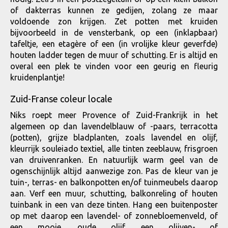
of dakterras kunnen ze gedijen, zolang ze maar
voldoende zon krijgen. Zet potten met kruiden
bijvoorbeeld in de vensterbank, op een (inklapbaar)
tafeltje, een etagère of een (in vrolijke kleur geverfde)
houten ladder tegen de muur of schutting. Er is altijd en
overal een plek te vinden voor een geurig en fleurig
kruidenplantje!
Zuid-Franse coleur locale
Niks roept meer Provence of Zuid-Frankrijk in het
algemeen op dan lavendelblauw of -paars, terracotta
(potten), grijze bladplanten, zoals lavendel en olijf,
kleurrijk souleiado textiel, alle tinten zeeblauw, frisgroen
van druivenranken. En natuurlijk warm geel van de
ogenschijnlijk altijd aanwezige zon. Pas de kleur van je
tuin-, terras- en balkonpotten en/of tuinmeubels daarop
aan. Verf een muur, schutting, balkonreling of houten
tuinbank in een van deze tinten. Hang een buitenposter
op met daarop een lavendel- of zonnebloemenveld, of
een mooie, oude olijf, een olijven- of