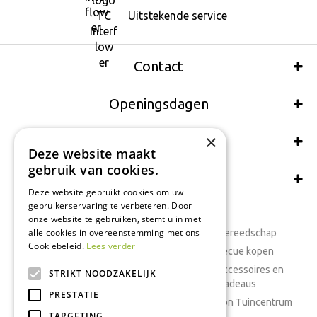
Uitstekende service
Contact
Openingsdagen
×
Wij accepteren ook:
Deze website maakt
gebruik van cookies.
Schrijf een recensie
Deze website gebruikt cookies om uw
gebruikerservaring te verbeteren. Door
onze website te gebruiken, stemt u in met
alle cookies in overeenstemming met ons
Tuincentrum
Tuingereedschap
Cookiebeleid.
Lees verder
Dierenwinkel
Barbecue kopen
Tuinplanten
Woonaccessoires en
STRIKT NOODZAKELIJK
cadeaus
Cafetaria
PRESTATIE
Cadeaubon Tuincentrum
TARGETING