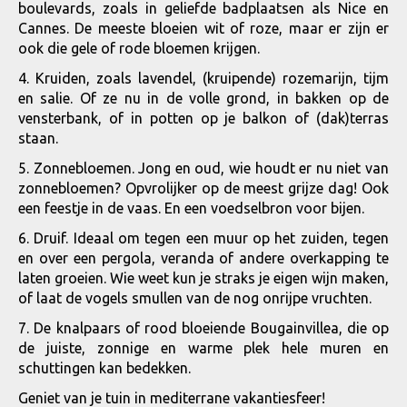
boulevards, zoals in geliefde badplaatsen als Nice en
Cannes. De meeste bloeien wit of roze, maar er zijn er
ook die gele of rode bloemen krijgen.
4. Kruiden, zoals lavendel, (kruipende) rozemarijn, tijm
en salie. Of ze nu in de volle grond, in bakken op de
vensterbank, of in potten op je balkon of (dak)terras
staan.
5. Zonnebloemen. Jong en oud, wie houdt er nu niet van
zonnebloemen? Opvrolijker op de meest grijze dag! Ook
een feestje in de vaas. En een voedselbron voor bijen.
6. Druif. Ideaal om tegen een muur op het zuiden, tegen
en over een pergola, veranda of andere overkapping te
laten groeien. Wie weet kun je straks je eigen wijn maken,
of laat de vogels smullen van de nog onrijpe vruchten.
7. De knalpaars of rood bloeiende Bougainvillea, die op
de juiste, zonnige en warme plek hele muren en
schuttingen kan bedekken.
Geniet van je tuin in mediterrane vakantiesfeer!