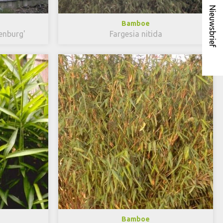
Nieuwsbrief
Bamboe
enburg'
Fargesia nitida
Bamboe