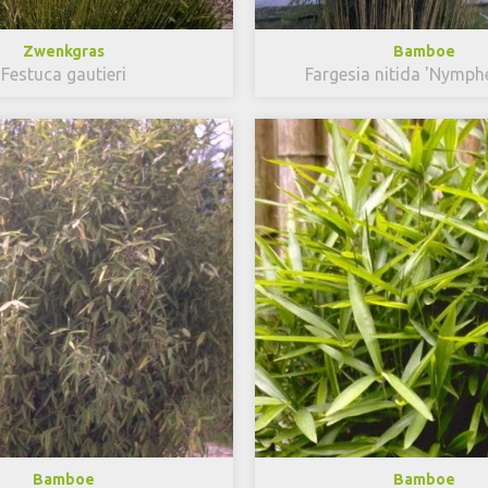
Zwenkgras
Bamboe
Festuca gautieri
Fargesia nitida 'Nymph
Bamboe
Bamboe