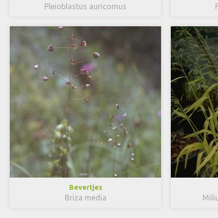
Pleioblastus auricomus
Bevertjes
Briza media
Mili