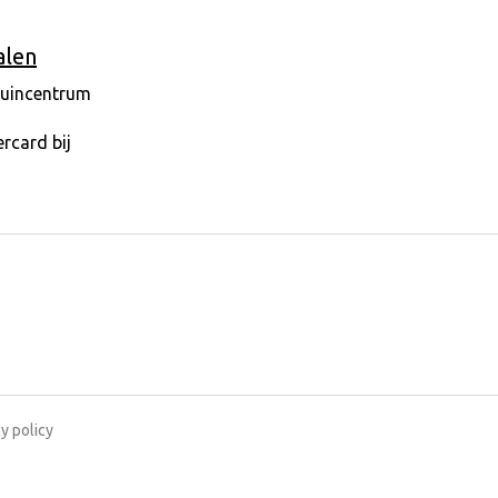
alen
y policy