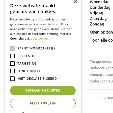
×
9160 Lokeren
Woensdag
Deze website maakt
T.
+32 934 806 03
Donderdag
gebruik van cookies.
E.
info@interflower.be
Vrijdag
Zaterdag
Deze website gebruikt cookies om uw
Zondag
gebruikerservaring te verbeteren. Door
onze website te gebruiken, stemt u in met
Open op zon
alle cookies in overeenstemming met ons
Cookiebeleid.
Lees verder
Toon alle o
STRIKT NOODZAKELIJK
PRESTATIE
Tuincentrum
Tuingereedsc
TARGETING
Dierenwinkel
Barbecue kop
FUNCTIONEEL
Tuinplanten
Woonaccessoi
NIET-GECLASSIFICEERD
Cafetaria
Cadeaubon Tu
OPSLAAN EN SLUITEN
Tuince
ALLES AFWIJZEN