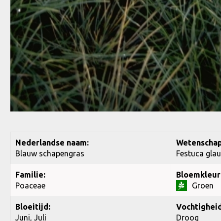
Nederlandse naam:
Wetenschap
Blauw schapengras
Festuca gla
Familie:
Bloemkleur
Poaceae
Groen
Bloeitijd:
Vochtigheid
Juni, Juli
Droog