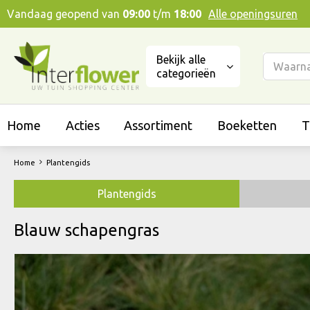
Ga
Vandaag geopend van
09:00
t/m
18:00
Alle openingsuren
naar
content
Bekijk alle
categorieën
Home
Acties
Assortiment
Boeketten
T
Home
Plantengids
Plantengids
Blauw schapengras