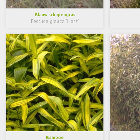
Blauw schapengras
Festuca glauca 'Harz'
Bamboe