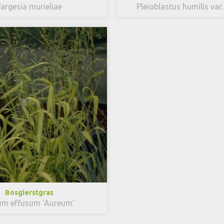
Fargesia murieliae
Pleioblastus humilis var
Bosgierstgras
um effusum 'Aureum'