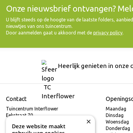
Onze nieuwsbrief ontvangen? Meld
​U blijft steeds op de hoogte van de laatste folders, aanbie
nieuwtjes van ons tuincentrum.
Door aanmelden gaat u akkoord met de
privacy policy
.
Heerlijk genieten in onze 
Contact
Openings
Tuincentrum Interflower
Maandag
Eekstraat 70
Dinsdag
×
9160 Lokeren
Woensdag
Deze website maakt
T.
+32 934 806 03
Donderdag