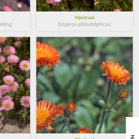
Fijnstraal
ebling'
Erigeron philadelphicus