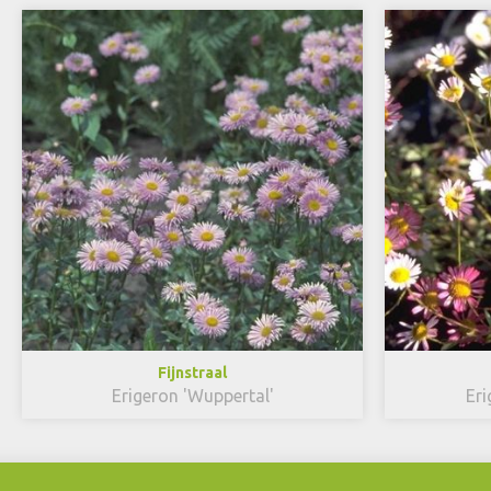
Fijnstraal
Erigeron 'Wuppertal'
Eri