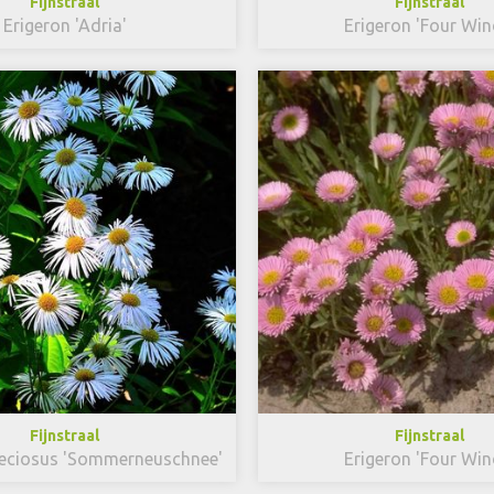
Fijnstraal
Fijnstraal
Erigeron 'Adria'
Erigeron 'Four Win
Fijnstraal
Fijnstraal
peciosus 'Sommerneuschnee'
Erigeron 'Four Win