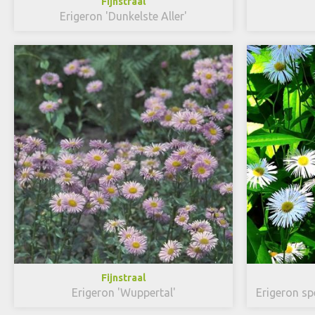
Fijnstraal
Erigeron 'Dunkelste Aller'
Fijnstraal
Erigeron 'Wuppertal'
Erigeron s