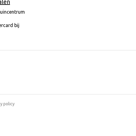
alen
y policy