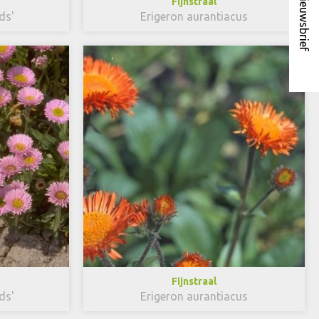
Nieuwsbrief
Fijnstraal
ds'
Erigeron aurantiacus
Fijnstraal
ds'
Erigeron aurantiacus