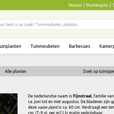
Nieuws
Plantengids
uinplanten
Tuinmeubelen
Barbecues
Kamerp
Alle planten
Zoek op tuintype
De nederlandse naam is
Fijnstraal
, familie va
ca. juni tot en met augustus. De bladeren zij
deze
vaste plant
is ca. 60 cm. Verdraagt een te
cm. (7-9 st. per m2.) Is matig verkrijgbaar.