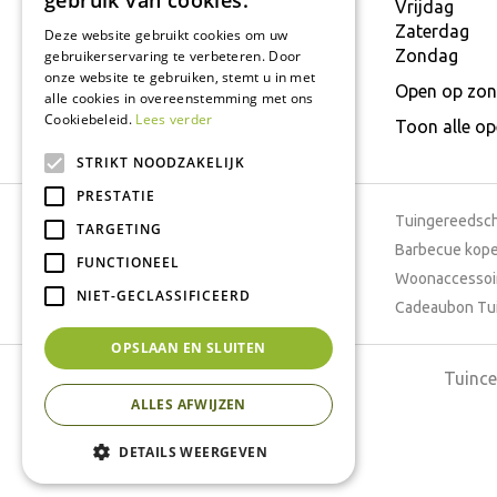
gebruik van cookies.
E.
info@interflower.be
Vrijdag
Zaterdag
Deze website gebruikt cookies om uw
Zondag
gebruikerservaring te verbeteren. Door
onze website te gebruiken, stemt u in met
Open op zon
alle cookies in overeenstemming met ons
Cookiebeleid.
Lees verder
Toon alle o
STRIKT NOODZAKELIJK
PRESTATIE
Tuincentrum
Tuingereedsc
TARGETING
Dierenwinkel
Barbecue kop
FUNCTIONEEL
Tuinplanten
Woonaccessoi
NIET-GECLASSIFICEERD
Cafetaria
Cadeaubon Tu
OPSLAAN EN SLUITEN
Tuince
ALLES AFWIJZEN
DETAILS WEERGEVEN