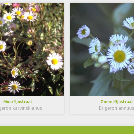
Muurfijnstraal
Zomerfijnstraal
geron karvinskianus
Erigeron annuu