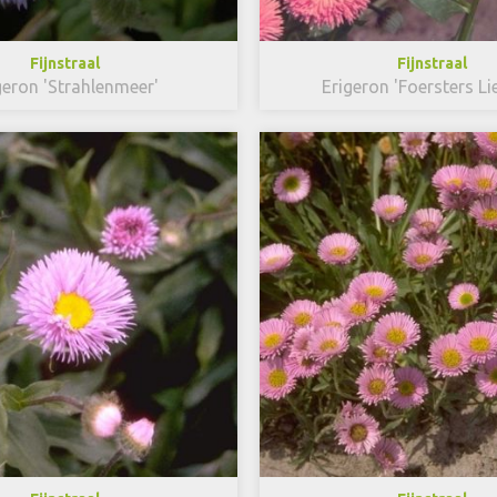
Fijnstraal
Fijnstraal
geron 'Strahlenmeer'
Erigeron 'Foersters Li