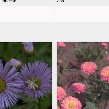
thoudend
Zon