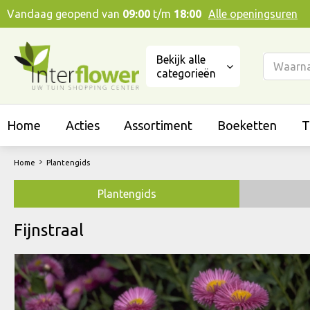
Ga
Vandaag geopend van
09:00
t/m
18:00
Alle openingsuren
naar
content
Bekijk alle
categorieën
Home
Acties
Assortiment
Boeketten
T
Home
Plantengids
Plantengids
Fijnstraal