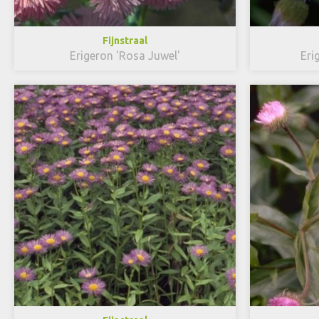
Fijnstraal
Erigeron 'Rosa Juwel'
Eri