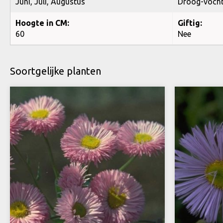
Juni, Juli, Augustus
Droog-voch
Hoogte in CM:
Giftig:
60
Nee
Soortgelijke planten