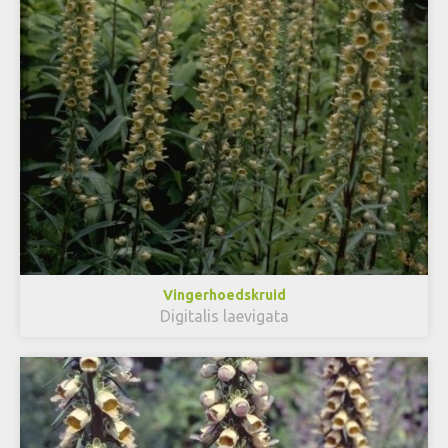
Vingerhoedskruid
Digitalis laevigata