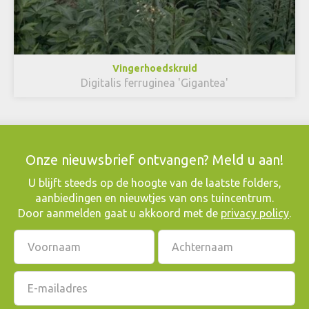
Vingerhoedskruid
Digitalis ferruginea 'Gigantea'
Onze nieuwsbrief ontvangen? Meld u aan!
​U blijft steeds op de hoogte van de laatste folders,
aanbiedingen en nieuwtjes van ons tuincentrum.
Door aanmelden gaat u akkoord met de
privacy policy
.