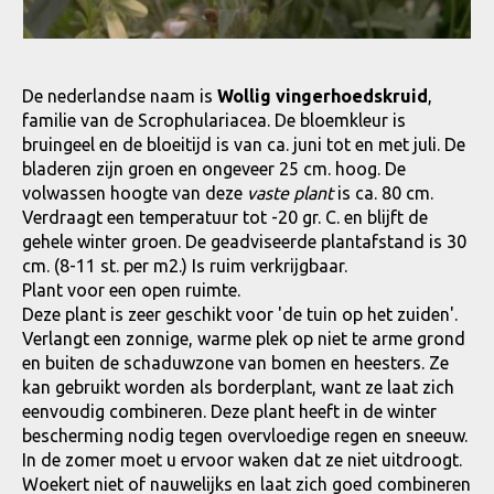
De nederlandse naam is
Wollig vingerhoedskruid
,
familie van de Scrophulariacea. De bloemkleur is
bruingeel en de bloeitijd is van ca. juni tot en met juli. De
bladeren zijn groen en ongeveer 25 cm. hoog. De
volwassen hoogte van deze
vaste plant
is ca. 80 cm.
Verdraagt een temperatuur tot -20 gr. C. en blijft de
gehele winter groen. De geadviseerde plantafstand is 30
cm. (8-11 st. per m2.) Is ruim verkrijgbaar.
Plant voor een open ruimte.
Deze plant is zeer geschikt voor 'de tuin op het zuiden'.
Verlangt een zonnige, warme plek op niet te arme grond
en buiten de schaduwzone van bomen en heesters. Ze
kan gebruikt worden als borderplant, want ze laat zich
eenvoudig combineren. Deze plant heeft in de winter
bescherming nodig tegen overvloedige regen en sneeuw.
In de zomer moet u ervoor waken dat ze niet uitdroogt.
Woekert niet of nauwelijks en laat zich goed combineren