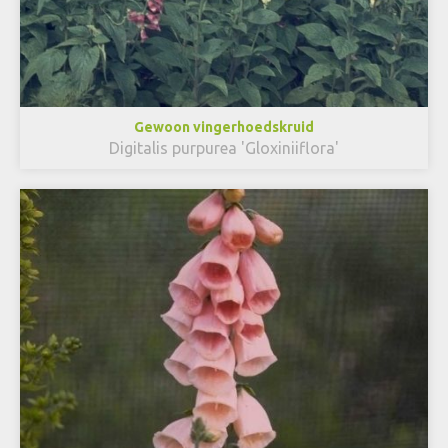
Gewoon vingerhoedskruid
Digitalis purpurea 'Gloxiniiflora'