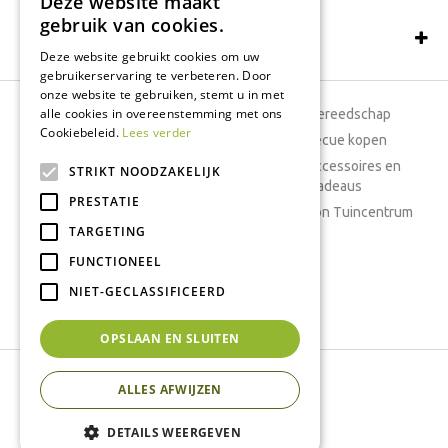
Deze website maakt
gebruik van cookies.
Schrijf een recensie
Deze website gebruikt cookies om uw
gebruikerservaring te verbeteren. Door
onze website te gebruiken, stemt u in met
alle cookies in overeenstemming met ons
Tuincentrum
Tuingereedschap
Cookiebeleid.
Lees verder
Dierenwinkel
Barbecue kopen
Tuinplanten
Woonaccessoires en
STRIKT NOODZAKELIJK
cadeaus
Cafetaria
PRESTATIE
Cadeaubon Tuincentrum
TARGETING
Kamerplanten
FUNCTIONEEL
Moestuin
Boeketten
NIET-GECLASSIFICEERD
Vijver
OPSLAAN EN SLUITEN
Tuincentrum Interflower
ALLES AFWIJZEN
Green Solutions
Tuincentrum Overzicht
DETAILS WEERGEVEN