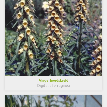
Vingerhoedskruid
Digitalis ferruginea