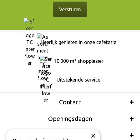
Heerlijk genieten in onze cafetaria
10.000 m² shopplezier
Uitstekende service
Contact
Openingsdagen
×
Wij accepteren ook: