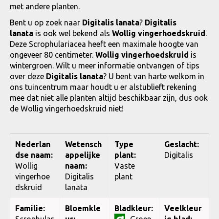
met andere planten.
Bent u op zoek naar
Digitalis lanata
?
Digitalis
lanata
is ook wel bekend als
Wollig vingerhoedskruid
.
Deze Scrophulariacea heeft een maximale hoogte van
ongeveer 80 centimeter.
Wollig vingerhoedskruid
is
wintergroen. Wilt u meer informatie ontvangen of tips
over deze
Digitalis lanata
? U bent van harte welkom in
ons tuincentrum maar houdt u er alstublieft rekening
mee dat niet alle planten altijd beschikbaar zijn, dus ook
de Wollig vingerhoedskruid niet!
Nederlan
Wetensch
Type
Geslacht:
dse naam:
appelijke
plant:
Digitalis
Wollig
naam:
Vaste
vingerhoe
Digitalis
plant
dskruid
lanata
Familie:
Bloemkle
Bladkleur:
Veelkleur
Scrophular
ur:
Groen
ig blad: