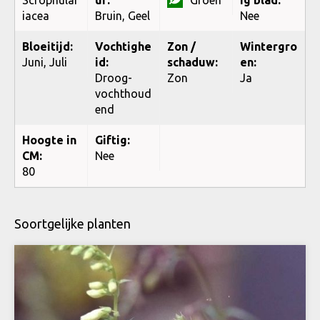
iacea
Bruin, Geel
Nee
Bloeitijd:
Vochtighe
Zon /
Wintergro
Juni, Juli
id:
schaduw:
en:
Droog-
Zon
Ja
vochthoud
end
Hoogte in
Giftig:
CM:
Nee
80
Soortgelijke planten