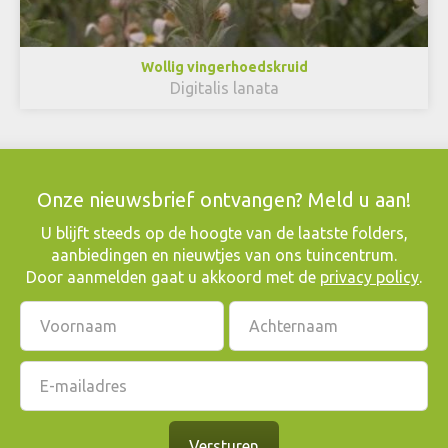
Wollig vingerhoedskruid
Digitalis lanata
Onze nieuwsbrief ontvangen? Meld u aan!
​U blijft steeds op de hoogte van de laatste folders,
aanbiedingen en nieuwtjes van ons tuincentrum.
Door aanmelden gaat u akkoord met de
privacy policy
.