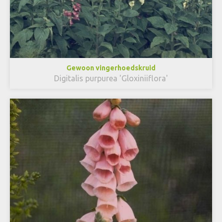
Gewoon vingerhoedskruid
Digitalis purpurea 'Gloxiniiflora'