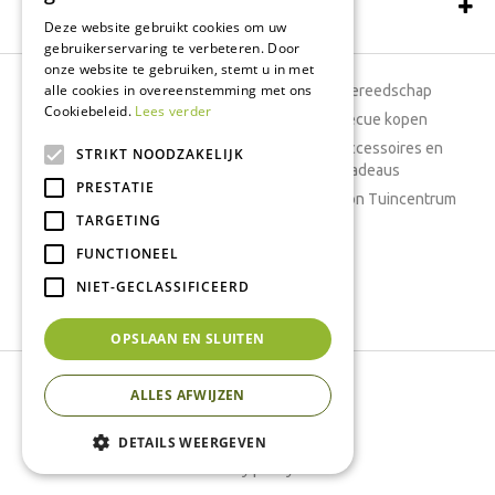
Schrijf een recensie
Deze website gebruikt cookies om uw
gebruikerservaring te verbeteren. Door
onze website te gebruiken, stemt u in met
alle cookies in overeenstemming met ons
Tuincentrum
Tuingereedschap
Cookiebeleid.
Lees verder
Dierenwinkel
Barbecue kopen
Tuinplanten
Woonaccessoires en
STRIKT NOODZAKELIJK
cadeaus
Cafetaria
PRESTATIE
Cadeaubon Tuincentrum
TARGETING
Kamerplanten
FUNCTIONEEL
Moestuin
Boeketten
NIET-GECLASSIFICEERD
Vijver
OPSLAAN EN SLUITEN
Tuincentrum Interflower
ALLES AFWIJZEN
Green Solutions
Tuincentrum Overzicht
DETAILS WEERGEVEN
Privacy policy