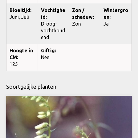
Bloeitijd:
Vochtighe
Zon /
Wintergro
Juni, Juli
id:
schaduw:
en:
Droog-
Zon
Ja
vochthoud
end
Hoogte in
Giftig:
CM:
Nee
125
Soortgelijke planten