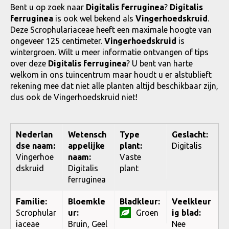
Bent u op zoek naar
Digitalis ferruginea
?
Digitalis
ferruginea
is ook wel bekend als
Vingerhoedskruid
.
Deze Scrophulariaceae heeft een maximale hoogte van
ongeveer 125 centimeter.
Vingerhoedskruid
is
wintergroen. Wilt u meer informatie ontvangen of tips
over deze
Digitalis ferruginea
? U bent van harte
welkom in ons tuincentrum maar houdt u er alstublieft
rekening mee dat niet alle planten altijd beschikbaar zijn,
dus ook de Vingerhoedskruid niet!
Nederlan
Wetensch
Type
Geslacht:
dse naam:
appelijke
plant:
Digitalis
Vingerhoe
naam:
Vaste
dskruid
Digitalis
plant
ferruginea
Familie:
Bloemkle
Bladkleur:
Veelkleur
Scrophular
ur:
Groen
ig blad:
iaceae
Bruin, Geel
Nee