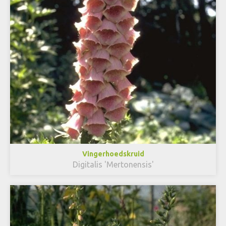
Vingerhoedskruid
Digitalis 'Mertonensis'