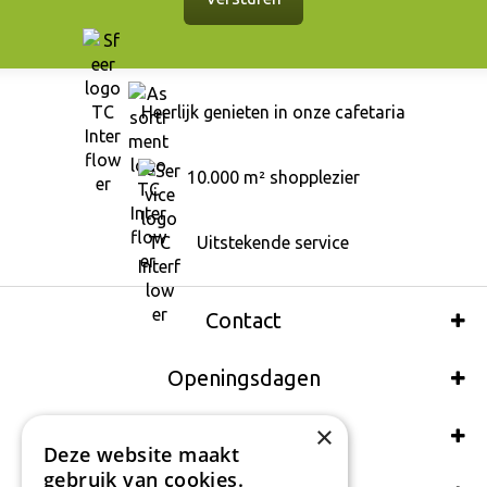
Heerlijk genieten in onze cafetaria
10.000 m² shopplezier
Uitstekende service
Contact
Openingsdagen
×
Wij accepteren ook:
Deze website maakt
gebruik van cookies.