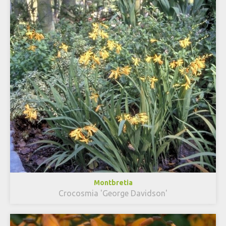
Montbretia
Crocosmia 'George Davidson'