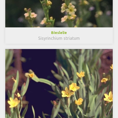
Bieslelie
Sisyrinchium striatum