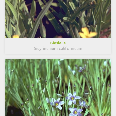
Bieslelie
Sisyrinchium californicum