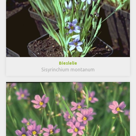
Bieslelie
Sisyrinchium montanum