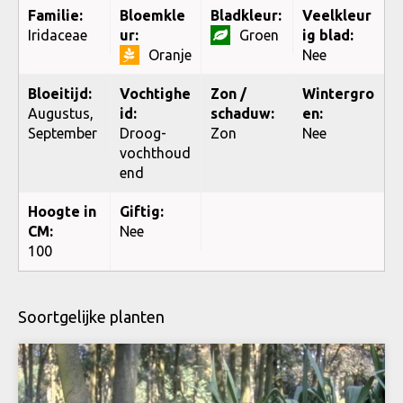
Familie:
Bloemkle
Bladkleur:
Veelkleur
Iridaceae
ur:
Groen
ig blad:
Oranje
Nee
Bloeitijd:
Vochtighe
Zon /
Wintergro
Augustus,
id:
schaduw:
en:
September
Droog-
Zon
Nee
vochthoud
end
Hoogte in
Giftig:
CM:
Nee
100
Soortgelijke planten