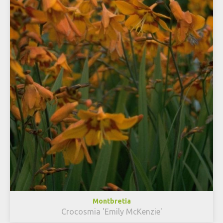
Montbretia
Crocosmia 'Emily McKenzie'