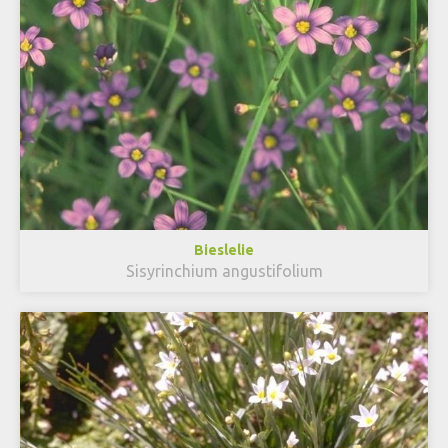
Bieslelie
Sisyrinchium angustifolium