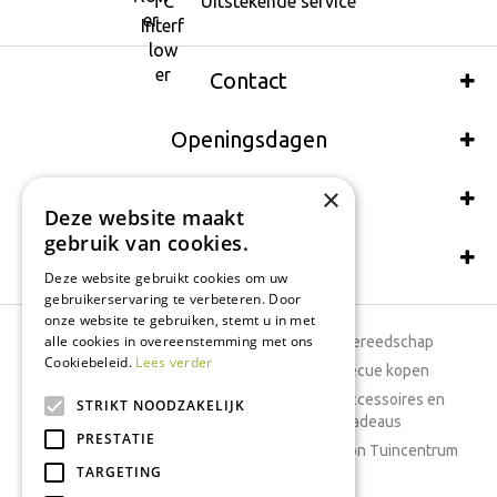
Uitstekende service
Contact
Openingsdagen
×
Wij accepteren ook:
Deze website maakt
gebruik van cookies.
Schrijf een recensie
Deze website gebruikt cookies om uw
gebruikerservaring te verbeteren. Door
onze website te gebruiken, stemt u in met
alle cookies in overeenstemming met ons
Tuincentrum
Tuingereedschap
Cookiebeleid.
Lees verder
Dierenwinkel
Barbecue kopen
Tuinplanten
Woonaccessoires en
STRIKT NOODZAKELIJK
cadeaus
Cafetaria
PRESTATIE
Cadeaubon Tuincentrum
TARGETING
Kamerplanten