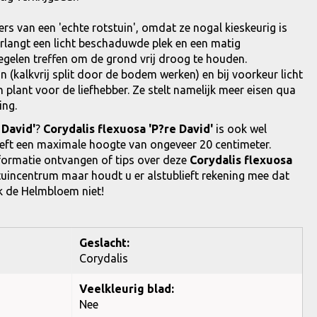
ers van een 'echte rotstuin', omdat ze nogal kieskeurig is
rlangt een licht beschaduwde plek en een matig
egelen treffen om de grond vrij droog te houden.
 (kalkvrij split door de bodem werken) en bij voorkeur licht
n plant voor de liefhebber. Ze stelt namelijk meer eisen qua
ing.
 David'
?
Corydalis flexuosa 'P?re David'
is ook wel
eft een maximale hoogte van ongeveer 20 centimeter.
informatie ontvangen of tips over deze
Corydalis flexuosa
tuincentrum maar houdt u er alstublieft rekening mee dat
ok de Helmbloem niet!
Geslacht:
Corydalis
Veelkleurig blad:
Nee