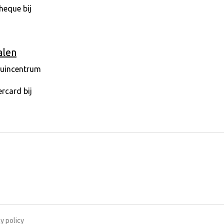
alen
y policy