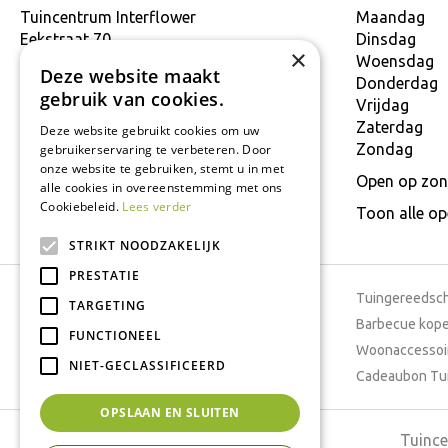
Tuincentrum Interflower
Maandag
Eekstraat 70
Dinsdag
×
9160 Lokeren
Woensdag
Deze website maakt
T.
+32 934 806 03
Donderdag
gebruik van cookies.
E.
info@interflower.be
Vrijdag
Zaterdag
Deze website gebruikt cookies om uw
Zondag
gebruikerservaring te verbeteren. Door
onze website te gebruiken, stemt u in met
Open op zon
alle cookies in overeenstemming met ons
Cookiebeleid.
Lees verder
Toon alle o
STRIKT NOODZAKELIJK
PRESTATIE
Tuincentrum
Tuingereedsc
TARGETING
Dierenwinkel
Barbecue kop
FUNCTIONEEL
Tuinplanten
Woonaccessoi
NIET-GECLASSIFICEERD
Cafetaria
Cadeaubon Tu
OPSLAAN EN SLUITEN
Tuince