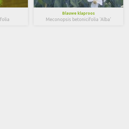
Blauwe klaproos
folia
Meconopsis betonicifolia 'Alba'