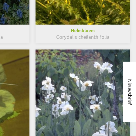
Helmbloem
sa
Corydalis cheilanthifolia
Nieuwsbrief