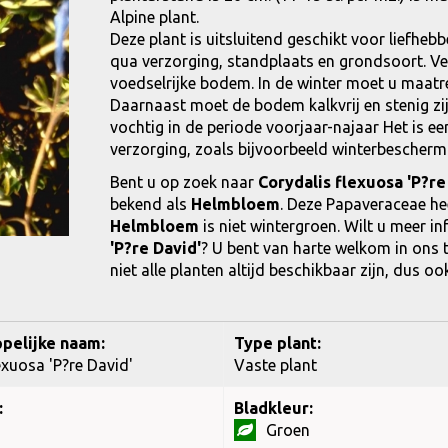
Alpine plant.
Deze plant is uitsluitend geschikt voor liefhebb
qua verzorging, standplaats en grondsoort. Ve
voedselrijke bodem. In de winter moet u maatr
Daarnaast moet de bodem kalkvrij en stenig zijn
vochtig in de periode voorjaar-najaar Het is ee
verzorging, zoals bijvoorbeeld winterbescherm
Bent u op zoek naar
Corydalis flexuosa 'P?re
bekend als
Helmbloem
. Deze Papaveraceae he
Helmbloem
is niet wintergroen. Wilt u meer 
'P?re David'
? U bent van harte welkom in ons 
niet alle planten altijd beschikbaar zijn, dus o
pelijke naam:
Type plant:
exuosa 'P?re David'
Vaste plant
:
Bladkleur:
Groen