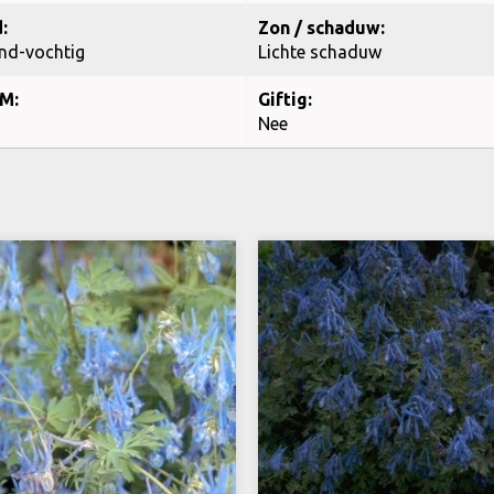
:
Zon / schaduw:
nd-vochtig
Lichte schaduw
M:
Giftig:
Nee