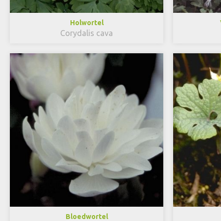
Holwortel
Corydalis cava
Bloedwortel