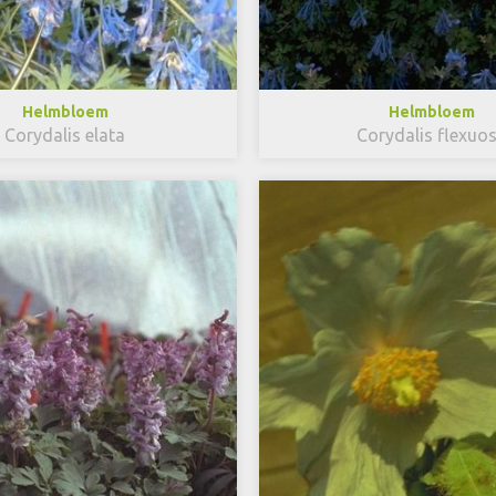
Helmbloem
Helmbloem
Corydalis elata
Corydalis flexuo