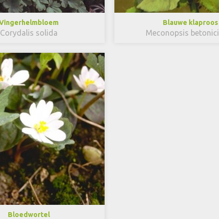
Vingerhelmbloem
Blauwe klaproos
Corydalis solida
Meconopsis betonici
Bloedwortel