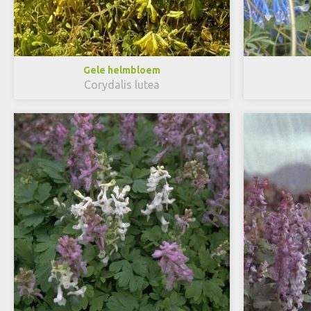
Gele helmbloem
Corydalis lutea