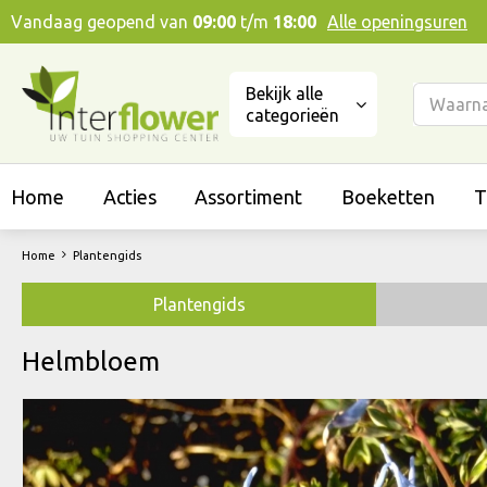
Ga
Vandaag geopend van
09:00
t/m
18:00
Alle openingsuren
naar
content
Bekijk alle
categorieën
Home
Acties
Assortiment
Boeketten
T
Home
Plantengids
Plantengids
Helmbloem