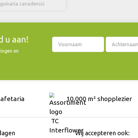
guinaria canadensis
 u aan!
dingen en
cafetaria
10.000 m² shopplezier
dagen
Wij accepteren ook: