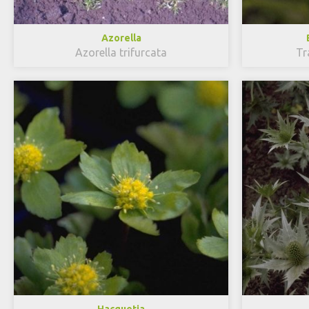
Azorella
Azorella trifurcata
Tr
Hacquetia