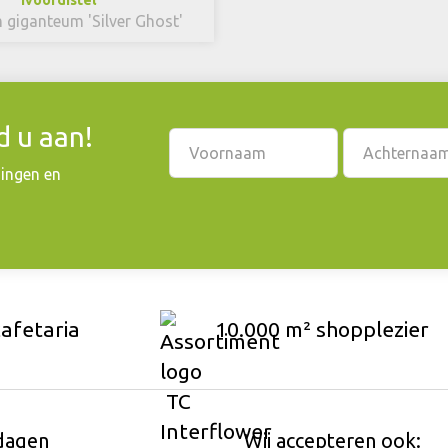
 giganteum 'Silver Ghost'
 u aan!
dingen en
cafetaria
10.000 m² shopplezier
dagen
Wij accepteren ook: