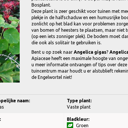
Bosplant.
Deze plant is zeer geschikt voor tuinen met me
plekje in de halfschaduw en een humusrijke bo
zonlicht op het blad kan voor problemen zorgen
van bomen of heesters te plaatsen, maar niet te
(op een iets zonniger plek). De bodem moet dan
die ook als solitair te gebruiken is.
Bent u op zoek naar
Angelica gigas
?
Angelica
Apiaceae heeft een maximale hoogte van ongev
u meer informatie ontvangen of tips over dez
tuincentrum maar houdt u er alstublieft rekenin
de Engelwortel niet!
pelijke naam:
Type plant:
as
Vaste plant
:
Bladkleur:
Groen