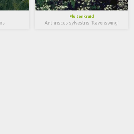
Fluitenkruid
ns
Anthriscus sylvestris 'Ravenswing'