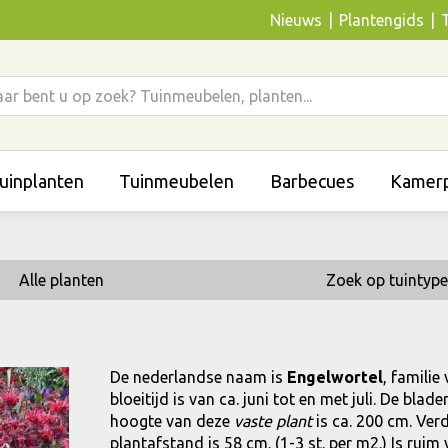
Nieuws
Plantengids
uinplanten
Tuinmeubelen
Barbecues
Kamerp
Alle planten
Zoek op tuintype
De nederlandse naam is
Engelwortel
, famili
bloeitijd is van ca. juni tot en met juli. De bl
hoogte van deze
vaste plant
is ca. 200 cm. Ver
plantafstand is 58 cm. (1-3 st. per m2.) Is ruim 