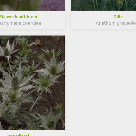
Blauwe kantbloem
Dille
achymene coerulea
Anethum graveole
Ivoordistel