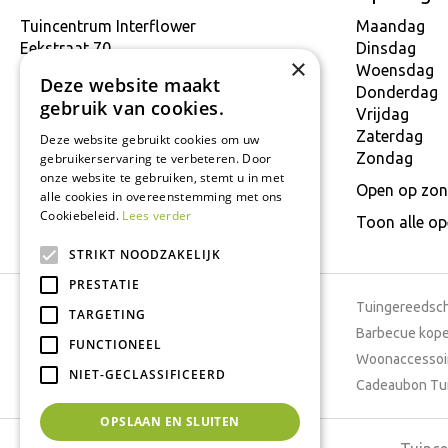
Tuincentrum Interflower
Maandag
Eekstraat 70
Dinsdag
×
9160 Lokeren
Woensdag
Deze website maakt
T.
+32 934 806 03
Donderdag
gebruik van cookies.
E.
info@interflower.be
Vrijdag
Zaterdag
Deze website gebruikt cookies om uw
Zondag
gebruikerservaring te verbeteren. Door
onze website te gebruiken, stemt u in met
Open op zon
alle cookies in overeenstemming met ons
Cookiebeleid.
Lees verder
Toon alle o
STRIKT NOODZAKELIJK
PRESTATIE
Tuincentrum
Tuingereedsc
TARGETING
Dierenwinkel
Barbecue kop
FUNCTIONEEL
Tuinplanten
Woonaccessoi
NIET-GECLASSIFICEERD
Cafetaria
Cadeaubon Tu
OPSLAAN EN SLUITEN