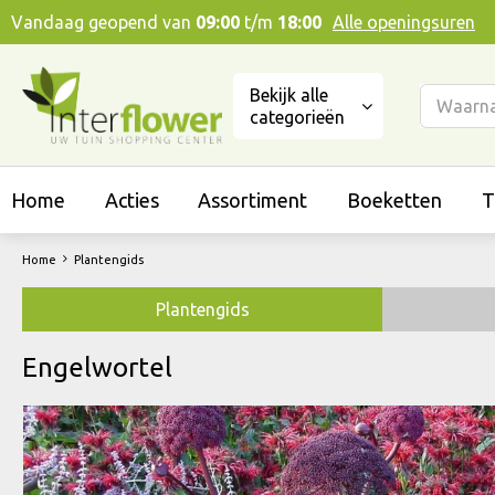
Ga
Vandaag geopend van
09:00
t/m
18:00
Alle openingsuren
naar
content
Bekijk alle
categorieën
Home
Acties
Assortiment
Boeketten
T
Home
Plantengids
Plantengids
Engelwortel