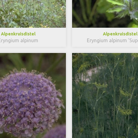
Alpenkruisdistel
Alpenkruisdistel
Eryngium alpinum
Eryngium alpinum 'Su