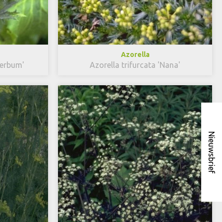
Azorella
perbum'
Azorella trifurcata 'Nana'
Nieuwsbrief