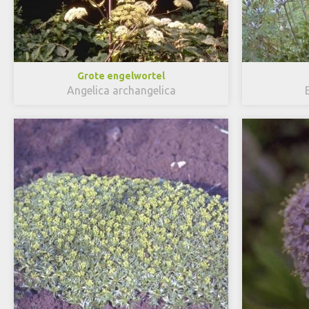
Grote engelwortel
Angelica archangelica