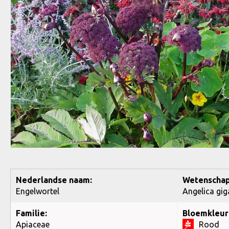
Nederlandse naam:
Wetenschap
Engelwortel
Angelica gig
Familie:
Bloemkleur
Apiaceae
Rood