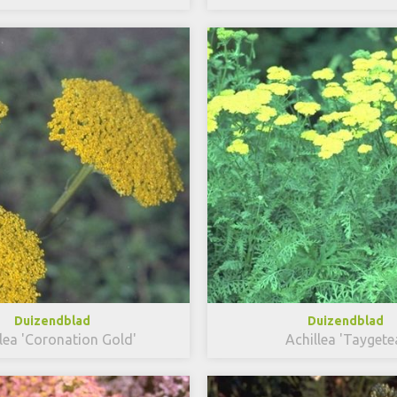
Duizendblad
Duizendblad
lea 'Coronation Gold'
Achillea 'Taygete