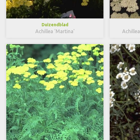
Duizendblad
Achillea 'Martina'
Achillea