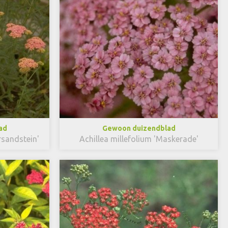
ad
Gewoon duizendblad
rsandstein'
Achillea millefolium 'Maskerade'