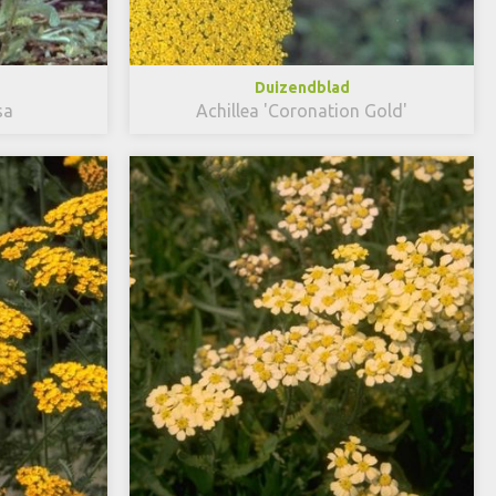
Duizendblad
sa
Achillea 'Coronation Gold'