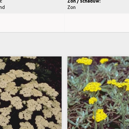
:
Zon / schaduw:
nd
Zon