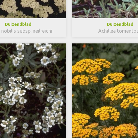
Duizendblad
Duizendblad
 nobilis subsp. neilreichii
Achillea tomento