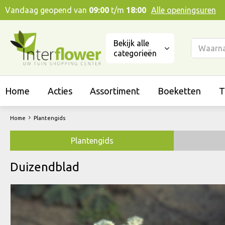
Ga
Vandaag geopend van
09:00
t/m
18:00
Alle openingsuren
naar
content
Bekijk alle
categorieën
Home
Acties
Assortiment
Boeketten
T
Home
Plantengids
Plantengids
Duizendblad