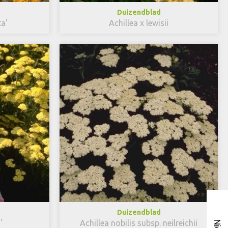
Duizendblad
ta'
Achillea x lewisii
Duizendblad
'
Achillea nobilis subsp. neilreichii