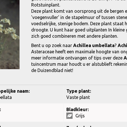
Rotstuinplant.
Deze plant komt van oorsprong uit de bergen en
'voegenvuller' in de stapelmuur of tussen stene
voedselrijke, stenige bodem. Deze plant staat he
droogte. U kunt haar goed uitplanten In kleine g
zich goed combineren met andere planten.
Bent u op zoek naar
Achillea umbellata
?
Achi
Asteraceae heeft een maximale hoogte van ong
meer informatie ontvangen of tips over deze
A
tuincentrum maar houdt u er alstublieft rekenin
de Duizendblad niet!
pelijke naam:
Type plant:
ellata
Vaste plant
:
Bladkleur:
Grijs