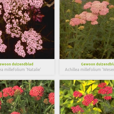
ewoon duizendblad
Gewoon duizendbl
ea millefolium 'Natalie'
Achillea millefolium 'Wese