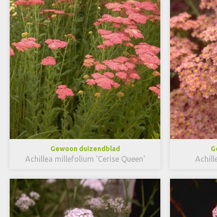
Gewoon duizendblad
G
Achillea millefolium 'Cerise Queen'
Achill