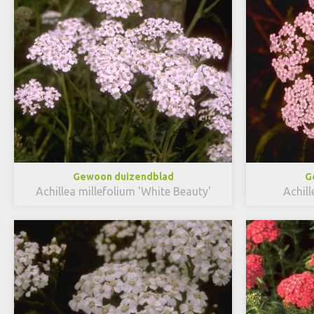
Gewoon duizendblad
G
Achillea millefolium 'White Beauty'
Achill