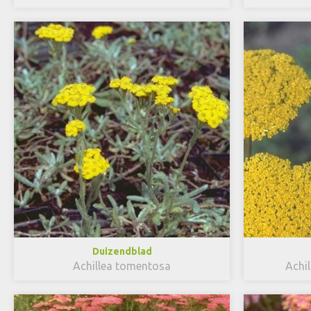
Duizendblad
Achillea tomentosa
Achil