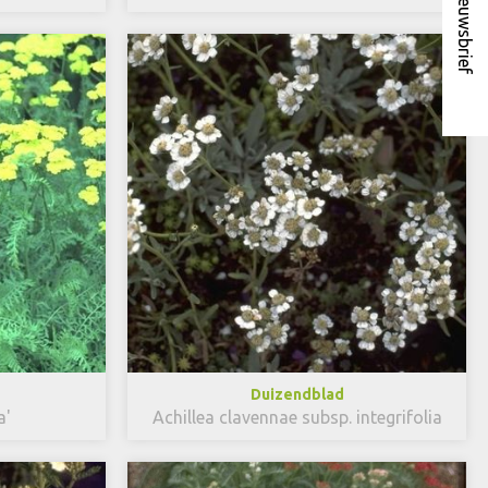
Nieuwsbrief
Duizendblad
a'
Achillea clavennae subsp. integrifolia