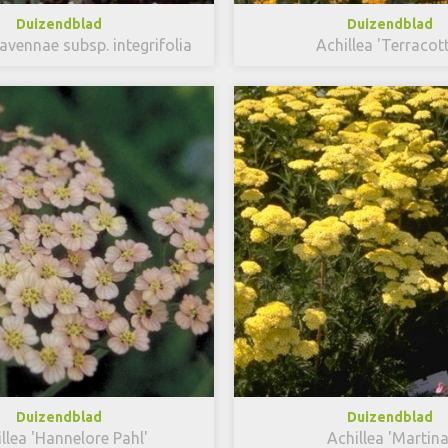
Duizendblad
Duizendblad
lavennae subsp. integrifolia
Achillea 'Terracot
Duizendblad
Duizendblad
llea 'Hannelore Pahl'
Achillea 'Martina