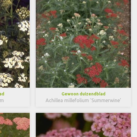
ad
Gewoon duizendblad
um
Achillea millefolium 'Summerwine'