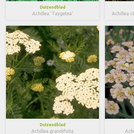
Duizendblad
Achillea 'Taygetea'
Achillea c
Duizendblad
Achillea grandifolia
Achi