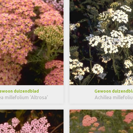
ewoon duizendblad
Gewoon duizendbl
ea millefolium 'Altrosa'
Achillea millefoli