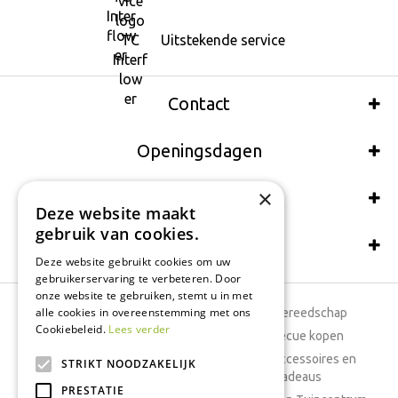
Uitstekende service
Contact
Openingsdagen
×
Wij accepteren ook:
Deze website maakt
gebruik van cookies.
Schrijf een recensie
Deze website gebruikt cookies om uw
gebruikerservaring te verbeteren. Door
onze website te gebruiken, stemt u in met
alle cookies in overeenstemming met ons
Tuincentrum
Tuingereedschap
Cookiebeleid.
Lees verder
Dierenwinkel
Barbecue kopen
Tuinplanten
Woonaccessoires en
STRIKT NOODZAKELIJK
cadeaus
Cafetaria
PRESTATIE