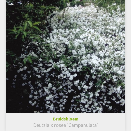
Bruidsbloem
Deutzia x rosea 'Campanulata'