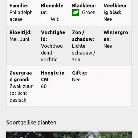
Familie:
Bloemkle
Bladkleur:
Veelkleur
Philadelph
ur:
Groen
ig blad:
aceae
Wit
Nee
Bloeitijd:
Vochtighe
Zon /
Wintergro
Mei, Juni
id:
schaduw:
en:
Vochthou
Lichte
Nee
dend-
schaduw /
vochtig
zon
Zuurgraa
Hoogte in
Giftig:
d grond:
CM:
Nee
Zwak zuur
60
tot licht
basisch
Soortgelijke planten