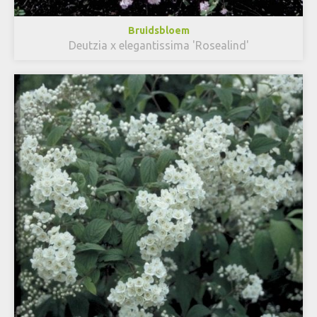
Bruidsbloem
Deutzia x elegantissima 'Rosealind'