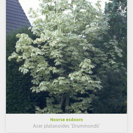
Noorse esdoorn
Acer platanoides 'Drummondii'