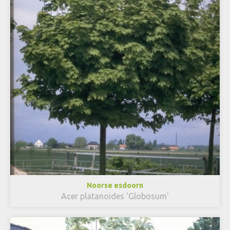
Noorse esdoorn
Acer platanoides 'Globosum'