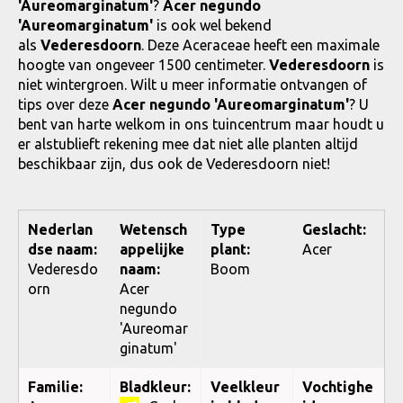
'Aureomarginatum'
?
Acer negundo
'Aureomarginatum'
is ook wel bekend
als
Vederesdoorn
. Deze Aceraceae heeft een maximale
hoogte van ongeveer 1500 centimeter.
Vederesdoorn
is
niet wintergroen. Wilt u meer informatie ontvangen of
tips over deze
Acer negundo 'Aureomarginatum'
? U
bent van harte welkom in ons tuincentrum maar houdt u
er alstublieft rekening mee dat niet alle planten altijd
beschikbaar zijn, dus ook de Vederesdoorn niet!
Nederlan
Wetensch
Type
Geslacht:
dse naam:
appelijke
plant:
Acer
Vederesdo
naam:
Boom
orn
Acer
negundo
'Aureomar
ginatum'
Familie:
Bladkleur:
Veelkleur
Vochtighe