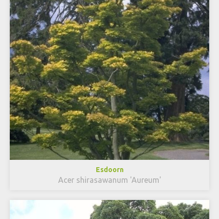
Esdoorn
Acer shirasawanum 'Aureum'