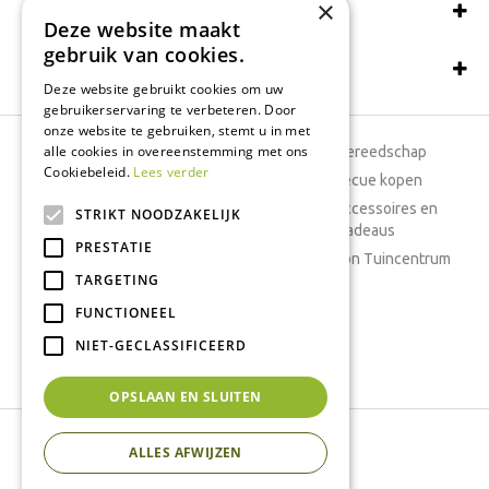
×
Wij accepteren ook:
Deze website maakt
gebruik van cookies.
Schrijf een recensie
Deze website gebruikt cookies om uw
gebruikerservaring te verbeteren. Door
onze website te gebruiken, stemt u in met
alle cookies in overeenstemming met ons
Tuincentrum
Tuingereedschap
Cookiebeleid.
Lees verder
Dierenwinkel
Barbecue kopen
Tuinplanten
Woonaccessoires en
STRIKT NOODZAKELIJK
cadeaus
Cafetaria
PRESTATIE
Cadeaubon Tuincentrum
TARGETING
Kamerplanten
FUNCTIONEEL
Moestuin
Boeketten
NIET-GECLASSIFICEERD
Vijver
OPSLAAN EN SLUITEN
Tuincentrum Interflower
ALLES AFWIJZEN
Green Solutions