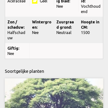
Aceraceae
Geel
ig blad:
id:
Nee
Vochthoud
end
Zon /
Wintergro
Zuurgraa
Hoogte in
schaduw:
en:
d grond:
CM:
Halfschad
Nee
Neutraal
1500
uw
Giftig:
Nee
Soortgelijke planten