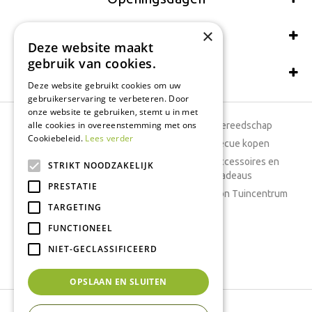
×
Wij accepteren ook:
Deze website maakt
gebruik van cookies.
Schrijf een recensie
Deze website gebruikt cookies om uw
gebruikerservaring te verbeteren. Door
onze website te gebruiken, stemt u in met
alle cookies in overeenstemming met ons
Tuincentrum
Tuingereedschap
Cookiebeleid.
Lees verder
Dierenwinkel
Barbecue kopen
Tuinplanten
Woonaccessoires en
STRIKT NOODZAKELIJK
cadeaus
Cafetaria
PRESTATIE
Cadeaubon Tuincentrum
TARGETING
Kamerplanten
FUNCTIONEEL
Moestuin
Boeketten
NIET-GECLASSIFICEERD
Vijver
OPSLAAN EN SLUITEN
Tuincentrum Interflower