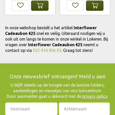
In onze webshop bestelt u het artikel
Interflower
Cadeaubon €25
snel en veilig. Uiteraard nodigen wij u
ook uit om langs te komen in onze winkel in Lokeren. Bij
vragen over
Interflower Cadeaubon €25
neemt u
contact op via
032 934 806 03
. Graag tot ziens!
Onze nieuwsbrief ontvangen? Meld u aan!
​U blijft steeds op de hoogte van de laatste folders,
aanbiedingen en nieuwtjes van ons tuincentrum.
Door aanmelden gaat u akkoord met de
privacy policy
.