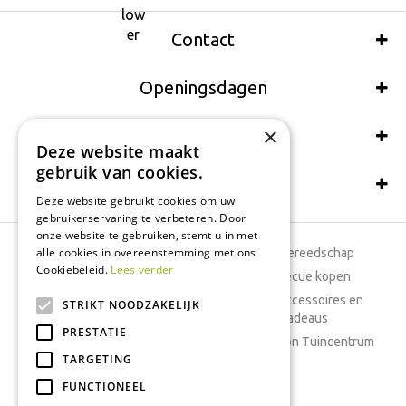
Contact
Openingsdagen
×
Wij accepteren ook:
Deze website maakt
gebruik van cookies.
Schrijf een recensie
Deze website gebruikt cookies om uw
gebruikerservaring te verbeteren. Door
onze website te gebruiken, stemt u in met
alle cookies in overeenstemming met ons
Tuincentrum
Tuingereedschap
Cookiebeleid.
Lees verder
Dierenwinkel
Barbecue kopen
Tuinplanten
Woonaccessoires en
STRIKT NOODZAKELIJK
cadeaus
Cafetaria
PRESTATIE
Cadeaubon Tuincentrum
TARGETING
Kamerplanten
FUNCTIONEEL
Moestuin