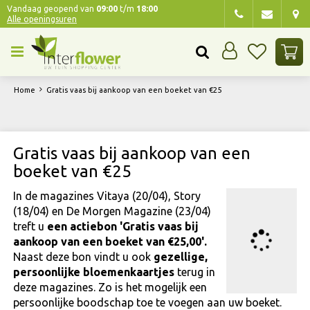
G
Vandaag geopend van
09:00
t/m
18:00
Alle openingsuren
a
n
a
a
r
Home
Gratis vaas bij aankoop van een boeket van €25
c
o
n
t
Gratis vaas bij aankoop van een
e
boeket van €25
n
t
In de magazines Vitaya (20/04), Story
(18/04) en De Morgen Magazine (23/04)
treft u
een actiebon 'Gratis vaas bij
aankoop van een boeket van €25,00'.
Naast deze bon vindt u ook
gezellige,
persoonlijke bloemenkaartjes
terug in
deze magazines. Zo is het mogelijk een
persoonlijke boodschap toe te voegen aan uw boeket.