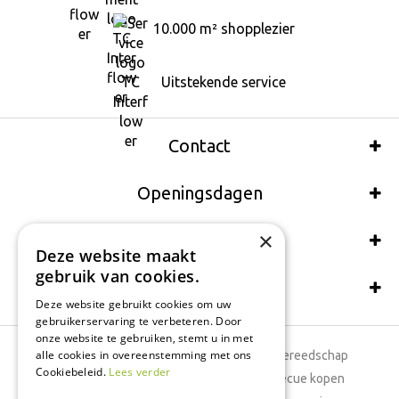
10.000 m² shopplezier
Uitstekende service
Contact
Openingsdagen
×
Wij accepteren ook:
Deze website maakt
gebruik van cookies.
Schrijf een recensie
Deze website gebruikt cookies om uw
gebruikerservaring te verbeteren. Door
onze website te gebruiken, stemt u in met
alle cookies in overeenstemming met ons
Tuincentrum
Tuingereedschap
Cookiebeleid.
Lees verder
Dierenwinkel
Barbecue kopen