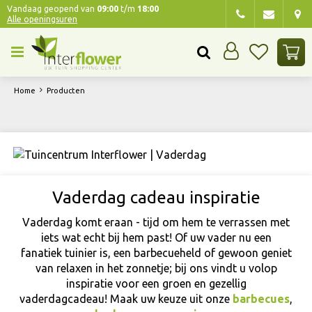
G
Vandaag geopend van
09:00
t/m
18:00
Alle openingsuren
a
n
a
a
r
Home
Producten
c
o
n
t
e
n
t
Vaderdag cadeau inspiratie
Vaderdag komt eraan - tijd om hem te verrassen met
iets wat echt bij hem past! Of uw vader nu een
fanatiek tuinier is, een barbecueheld of gewoon geniet
van relaxen in het zonnetje; bij ons vindt u volop
inspiratie voor een groen en gezellig
vaderdagcadeau! Maak uw keuze uit onze
barbecues
,