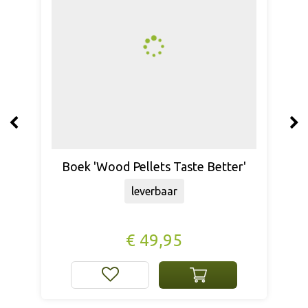
Ofyr Gietijzeren Braadpannen Set
leverbaar
€
145
,
00