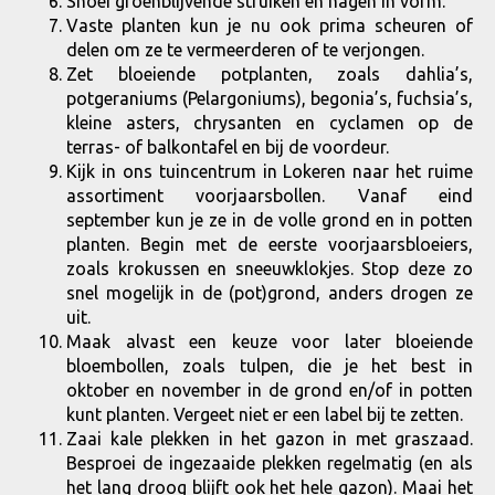
Snoei groenblijvende struiken en hagen in vorm.
Vaste planten kun je nu ook prima scheuren of
delen om ze te vermeerderen of te verjongen.
Zet bloeiende potplanten, zoals dahlia’s,
potgeraniums (Pelargoniums), begonia’s, fuchsia’s,
kleine asters, chrysanten en cyclamen op de
terras- of balkontafel en bij de voordeur.
Kijk in ons tuincentrum in Lokeren naar het ruime
assortiment voorjaarsbollen. Vanaf eind
september kun je ze in de volle grond en in potten
planten. Begin met de eerste voorjaarsbloeiers,
zoals krokussen en sneeuwklokjes. Stop deze zo
snel mogelijk in de (pot)grond, anders drogen ze
uit.
Maak alvast een keuze voor later bloeiende
bloembollen, zoals tulpen, die je het best in
oktober en november in de grond en/of in potten
kunt planten. Vergeet niet er een label bij te zetten.
Zaai kale plekken in het gazon in met graszaad.
Besproei de ingezaaide plekken regelmatig (en als
het lang droog blijft ook het hele gazon). Maai het