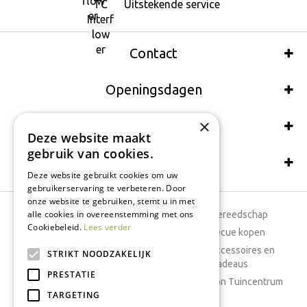
Uitstekende service
Contact
Openingsdagen
×
Wij accepteren ook:
Deze website maakt
gebruik van cookies.
Schrijf een recensie
Deze website gebruikt cookies om uw
gebruikerservaring te verbeteren. Door
onze website te gebruiken, stemt u in met
alle cookies in overeenstemming met ons
Tuincentrum
Tuingereedschap
Cookiebeleid.
Lees verder
Dierenwinkel
Barbecue kopen
Tuinplanten
Woonaccessoires en
STRIKT NOODZAKELIJK
cadeaus
Cafetaria
PRESTATIE
Cadeaubon Tuincentrum
TARGETING
Kamerplanten