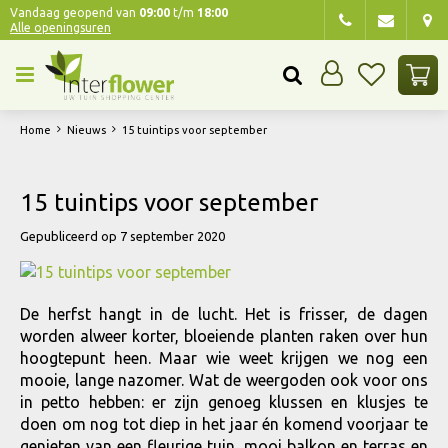
G
Vandaag geopend van
09:00
t/m
18:00
Alle openingsuren
a
n
a
a
r
Home
Nieuws
15 tuintips voor september
c
o
n
15 tuintips voor september
t
e
Gepubliceerd op
7 september 2020
n
t
De herfst hangt in de lucht. Het is frisser, de dagen
worden alweer korter, bloeiende planten raken over hun
hoogtepunt heen. Maar wie weet krijgen we nog een
mooie, lange nazomer. Wat de weergoden ook voor ons
in petto hebben: er zijn genoeg klussen en klusjes te
doen om nog tot diep in het jaar én komend voorjaar te
genieten van een fleurige tuin, mooi balkon en terras en